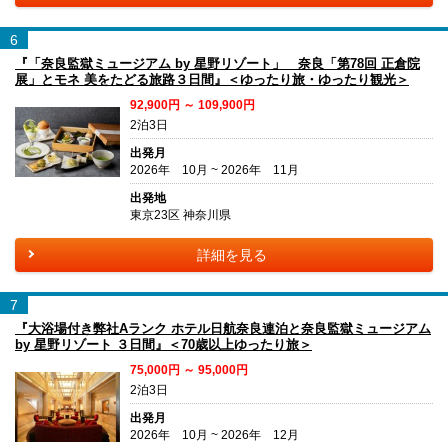
6
『「奈良監獄ミュージアム by 星野リゾート」 奈良「第78回 正倉院
展」とモネ 美をたどる旅路３日間』＜ゆったり旅・ゆったり観光＞
92,900円 ～ 109,900円
2泊3日
出発月
2026年 10月 ~ 2026年 11月
出発地
東京23区 神奈川県
詳細を見る
7
『大浴場付き弊社Aランク ホテル日航奈良連泊と奈良監獄ミュージアム
by 星野リゾート ３日間』＜70歳以上ゆったり旅＞
75,000円 ～ 95,000円
2泊3日
出発月
2026年 10月 ~ 2026年 12月