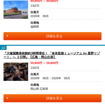
89,900円 ～ 89,900円
1泊2日
出発月
2026年 09月
出発地
福岡県
詳細を見る
10
『大塚国際美術館約3時間滞在！ 「奈良監獄ミュージアム by 星野リゾ
ート」へ ２日間』【広島・岡山出発】
59,900円 ～ 59,900円
1泊2日
出発月
2026年 08月 ~ 2026年 09月
出発地
岡山県 広島県
詳細を見る