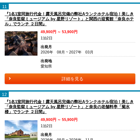
11
『1名1室同旅行代金！露天風呂完備の弊社Aランクホテル宿泊！美しき
「奈良監獄ミュージアム by 星野リゾート」と関西の迎賓館「奈良ホテ
ル」でランチ ２日間』
49,900円 ～ 53,900円
1泊2日
出発月
2026年 08月 ~ 2027年 03月
出発地
愛知県
詳細を見る
12
『1名1室同旅行代金！露天風呂完備の弊社Aランクホテル宿泊！美しき
「奈良監獄ミュージアム by 星野リゾート」と奈良の老舗料亭「菊水
楼」でランチ ２日間』
49,900円 ～ 55,900円
1泊2日
出発月
2026年 09月 ~ 2026年 11月