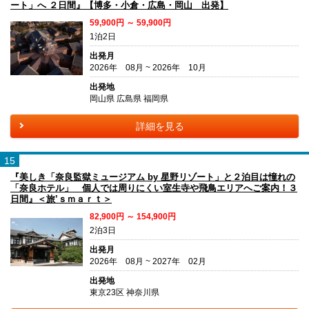
ート」へ ２日間』【博多・小倉・広島・岡山 出発】
59,900円 ～ 59,900円
1泊2日
出発月
2026年 08月 ~ 2026年 10月
出発地
岡山県 広島県 福岡県
詳細を見る
15
『美しき「奈良監獄ミュージアム by 星野リゾート」と２泊目は憧れの
「奈良ホテル」 個人では周りにくい室生寺や飛鳥エリアへご案内！３
日間』＜旅’ｓｍａｒｔ＞
82,900円 ～ 154,900円
2泊3日
出発月
2026年 08月 ~ 2027年 02月
出発地
東京23区 神奈川県