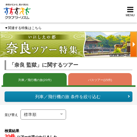
MENU
▼関連する特集はこちら
「奈良 監獄」に関するツアー
列車／飛行機の旅(20件)
バスツアー(15件)
列車／飛行機の旅 条件を絞り込む
並び替え
検索結果
20件
ツアーが見つかりました。