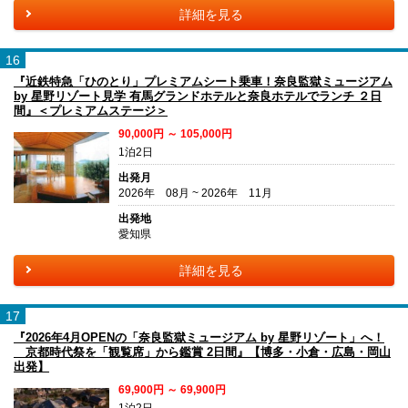
詳細を見る
16
『近鉄特急「ひのとり」プレミアムシート乗車！奈良監獄ミュージアム
by 星野リゾート見学 有馬グランドホテルと奈良ホテルでランチ ２日
間』＜プレミアムステージ＞
90,000円 ～ 105,000円
1泊2日
出発月
2026年 08月 ~ 2026年 11月
出発地
愛知県
詳細を見る
17
『2026年4月OPENの「奈良監獄ミュージアム by 星野リゾート」へ！
京都時代祭を「観覧席」から鑑賞 2日間』【博多・小倉・広島・岡山
出発】
69,900円 ～ 69,900円
1泊2日