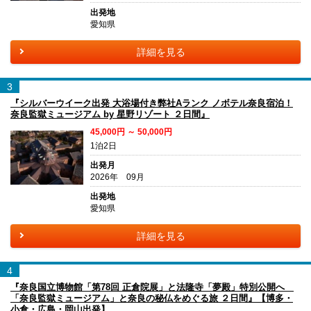
出発地
愛知県
詳細を見る
3
『シルバーウイーク出発 大浴場付き弊社Aランク ノボテル奈良宿泊！
奈良監獄ミュージアム by 星野リゾート ２日間』
45,000円 ～ 50,000円
1泊2日
出発月
2026年 09月
出発地
愛知県
詳細を見る
4
『奈良国立博物館「第78回 正倉院展」と法隆寺「夢殿」特別公開へ
「奈良監獄ミュージアム」と奈良の秘仏をめぐる旅 ２日間』【博多・
小倉・広島・岡山出発】