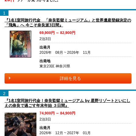
1
『1名1室同旅行代金 「奈良監獄ミュージアム」と世界遺産登録決定の
「飛鳥」へ 今こそ奈良派3日間』
69,900円 ～ 82,900円
2泊3日
出発月
2026年 08月 ~ 2026年 11月
出発地
東京23区 神奈川県
詳細を見る
2
『1名1室同旅行代金！奈良監獄ミュージアム by 星野リゾートといにし
えの奈良で過ごす年末年始 ３日間』
74,900円 ～ 84,900円
2泊3日
出発月
2026年 12月 ~ 2027年 01月