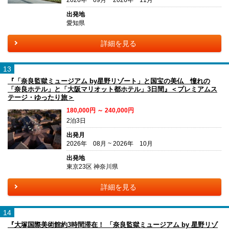
出発地
愛知県
詳細を見る
13
『「奈良監獄ミュージアム by星野リゾート」と国宝の美仏 憧れの
「奈良ホテル」と「大阪マリオット都ホテル」3日間』＜プレミアムス
テージ・ゆったり旅＞
180,000円 ～ 240,000円
2泊3日
出発月
2026年 08月 ~ 2026年 10月
出発地
東京23区 神奈川県
詳細を見る
14
『大塚国際美術館約3時間滞在！ 「奈良監獄ミュージアム by 星野リゾ