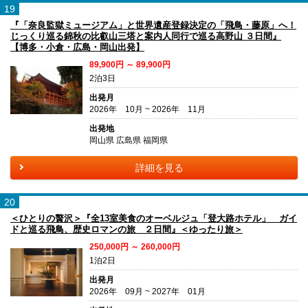
19
『「奈良監獄ミュージアム」と世界遺産登録決定の「飛鳥・藤原」へ！
じっくり巡る錦秋の比叡山三塔と案内人同行で巡る高野山 ３日間』
【博多・小倉・広島・岡山出発】
89,900円 ～ 89,900円
2泊3日
出発月
2026年 10月 ~ 2026年 11月
出発地
岡山県 広島県 福岡県
詳細を見る
20
＜ひとりの贅沢＞『全13室美食のオーベルジュ「登大路ホテル」 ガイ
ドと巡る飛鳥、歴史ロマンの旅 ２日間』＜ゆったり旅＞
250,000円 ～ 260,000円
1泊2日
出発月
2026年 09月 ~ 2027年 01月