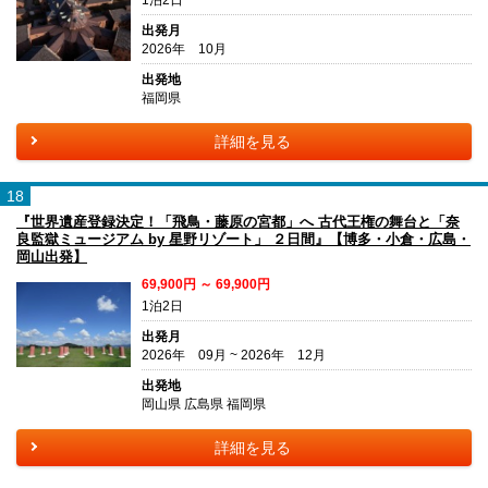
出発月
2026年 10月
出発地
福岡県
詳細を見る
18
『世界遺産登録決定！「飛鳥・藤原の宮都」へ 古代王権の舞台と「奈
良監獄ミュージアム by 星野リゾート」 ２日間』【博多・小倉・広島・
岡山出発】
69,900円 ～ 69,900円
1泊2日
出発月
2026年 09月 ~ 2026年 12月
出発地
岡山県 広島県 福岡県
詳細を見る