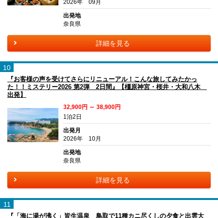
2026年 09月
出発地
奈良県
詳細を見る
10
『お客様の声を受けてさらにリニューアル！こんな旅してみたかっ
た！！ミステリー2026 第2弾 2日間』【橿原神宮・桜井・大和八木
出発】
32,900円 ～ 38,900円
1泊2日
出発月
2026年 10月
出発地
奈良県
詳細を見る
11
『「海に湯が沸く」皆生温泉 鳥取で11種カニ尽くしの夕食と出雲大