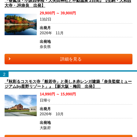
『香嵐渓・小原四季桜・大矢田神社と不動温泉 2日間』【生駒・大和西
大寺・JR奈良 出発】
29,900円 ～ 39,900円
1泊2日
出発月
2026年 11月
出発地
奈良県
詳細を見る
2
『秋彩るコスモス寺「般若寺」と美しき赤レンガ建築「奈良監獄ミュー
ジアムby星野リゾート」』【新大阪・梅田 出発】
14,990円 ～ 15,990円
日帰り
出発月
2026年 10月
出発地
大阪府