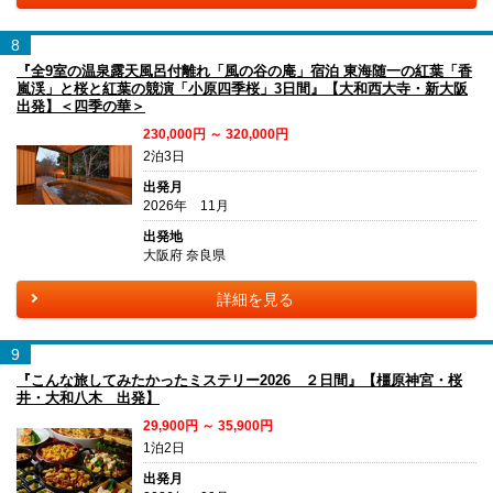
8
『全9室の温泉露天風呂付離れ「風の谷の庵」宿泊 東海随一の紅葉「香
嵐渓」と桜と紅葉の競演「小原四季桜」3日間』【大和西大寺・新大阪
出発】＜四季の華＞
230,000円 ～ 320,000円
2泊3日
出発月
2026年 11月
出発地
大阪府 奈良県
詳細を見る
9
『こんな旅してみたかったミステリー2026 ２日間』【橿原神宮・桜
井・大和八木 出発】
29,900円 ～ 35,900円
1泊2日
出発月