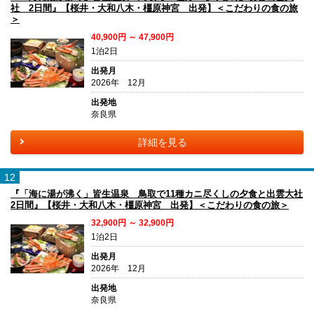
社 2日間』【桜井・大和八木・橿原神宮 出発】＜こだわりの食の旅
＞
40,900円 ～ 47,900円
1泊2日
出発月
2026年 12月
出発地
奈良県
詳細を見る
12
『「海に湯が沸く」皆生温泉 鳥取で11種カニ尽くしの夕食と出雲大社
2日間』【桜井・大和八木・橿原神宮 出発】＜こだわりの食の旅＞
32,900円 ～ 32,900円
1泊2日
出発月
2026年 12月
出発地
奈良県