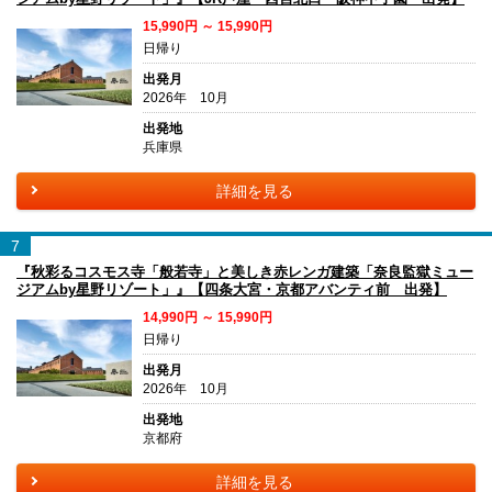
15,990円 ～ 15,990円
日帰り
出発月
2026年 10月
出発地
兵庫県
詳細を見る
7
『秋彩るコスモス寺「般若寺」と美しき赤レンガ建築「奈良監獄ミュー
ジアムby星野リゾート」』【四条大宮・京都アバンティ前 出発】
14,990円 ～ 15,990円
日帰り
出発月
2026年 10月
出発地
京都府
詳細を見る