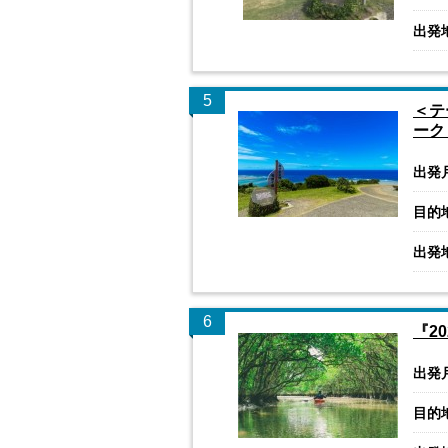
出発
5
＜テ
ーク
出発
目的
出発
6
『2
出発
目的