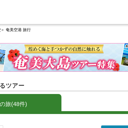
P
奄美空港 旅行
するツアー
旅(48件)