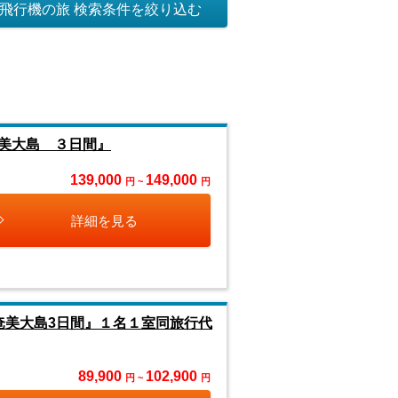
飛行機の旅 検索条件を絞り込む
美大島 ３日間』
139,000
149,000
円 ~
円
詳細を見る
奄美大島3日間』１名１室同旅行代
89,900
102,900
円 ~
円