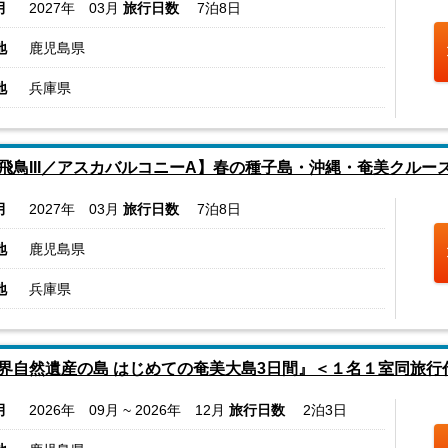
月
2027年 03月
旅行日数
7泊8日
地
鹿児島県
地
兵庫県
飛鳥III／アスカバルコニーA】春の種子島・沖縄・奄美クルー
月
2027年 03月
旅行日数
7泊8日
地
鹿児島県
地
兵庫県
界自然遺産の島 はじめての奄美大島3日間』＜１名１室同旅行
月
2026年 09月 ~ 2026年 12月
旅行日数
2泊3日