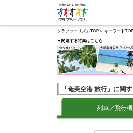
クラブツーリズムTOP
キーワードTO
▼関連する特集はこちら
「奄美空港 旅行」に関
列車／飛行機の