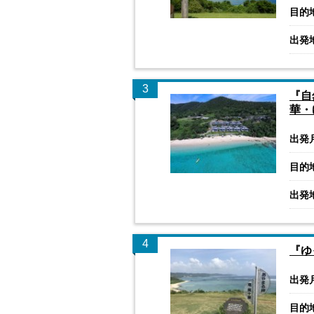
目的
出発
3
『自
華・
出発
目的
出発
4
『ゆ
出発
目的