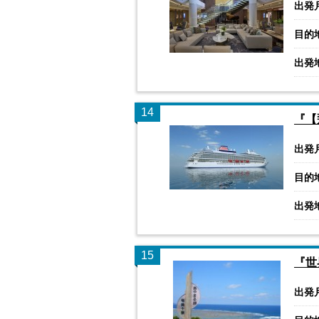
出発
目的
出発
14
『【
出発
目的
出発
15
『世
出発