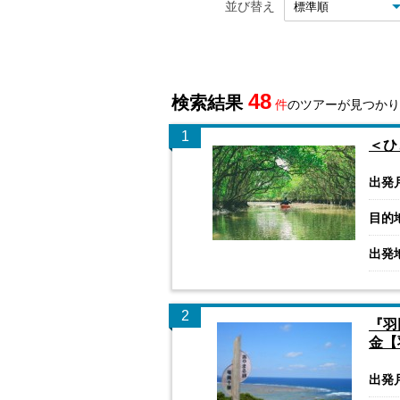
並び替え
48
検索結果
件
のツアーが見つかり
1
＜ひ
出発
目的
出発
2
『羽
金【
出発