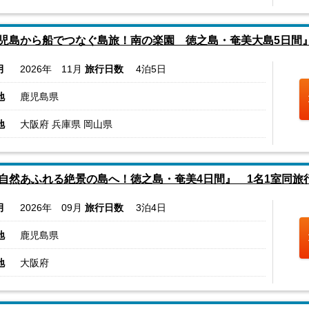
児島から船でつなぐ島旅！南の楽園 徳之島・奄美大島5日間
月
2026年 11月
旅行日数
4泊5日
地
鹿児島県
地
大阪府 兵庫県 岡山県
自然あふれる絶景の島へ！徳之島・奄美4日間』 1名1室同旅
月
2026年 09月
旅行日数
3泊4日
地
鹿児島県
地
大阪府