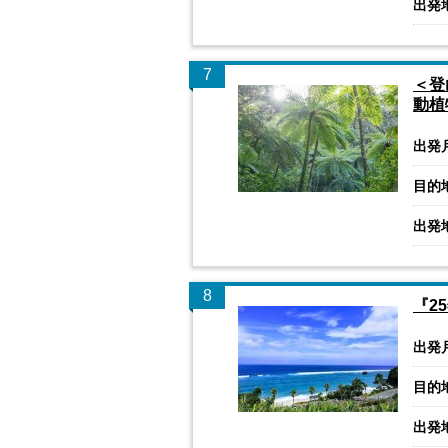
出発
7
＜登
動植
出発
目的
出発
8
『2
出発
目的
出発