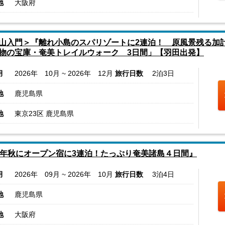
地
大阪府
山入門＞『離れ小島のスパリゾートに2連泊！ 原風景残る
物の宝庫・奄美トレイルウォーク 3日間」【羽田出発】
月
2026年 10月 ~ 2026年 12月
旅行日数
2泊3日
地
鹿児島県
地
東京23区 鹿児島県
5年秋にオープン宿に3連泊！たっぷり奄美諸島４日間』
月
2026年 09月 ~ 2026年 10月
旅行日数
3泊4日
地
鹿児島県
地
大阪府