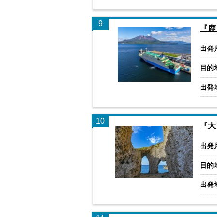
9
『鹿
出発
目的
出発
10
『大
出発
目的
出発