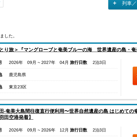
列車／
ました。
とり旅＞『マングローブと奄美ブルーの海 世界遺産の島・奄
月
2026年 09月 ~ 2027年 04月
旅行日数
2泊3日
地
鹿児島県
地
東京23区
田-奄美大島間往復直行便利用〜世界自然遺産の島 はじめての
羽田空港発着】
月
2026年 09月 ~ 2026年 12月
旅行日数
2泊3日