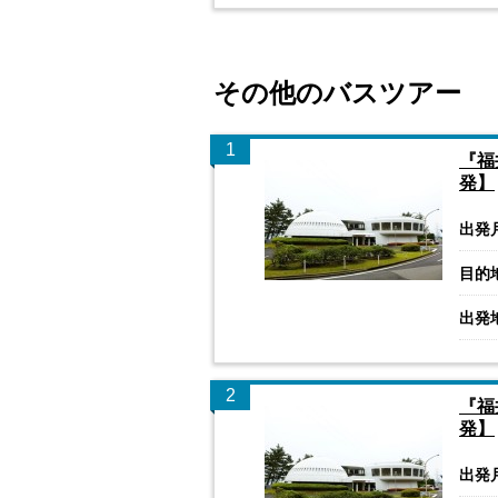
その他のバスツアー
1
『福
発】
出発
目的
出発
2
『福
発】
出発