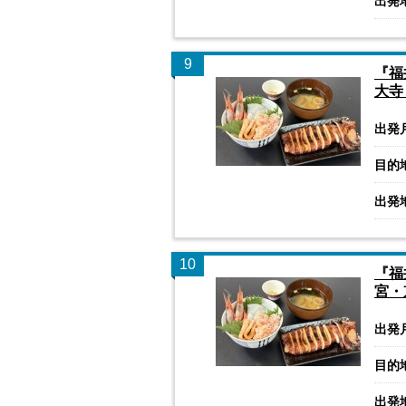
出発
9
『福
大寺
出発
目的
出発
10
『福
宮・
出発
目的
出発