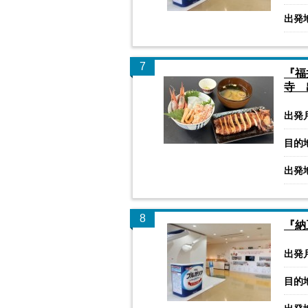
出発
7
『福
寺 
出発
目的
出発
8
『納
出発
目的