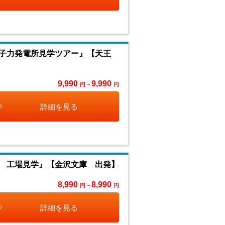
子力発電所見学ツアー』【天王
9,990
9,990
円 ~
円
詳細を見る
 工場見学』【金沢文庫 出発】
8,990
8,990
円 ~
円
詳細を見る