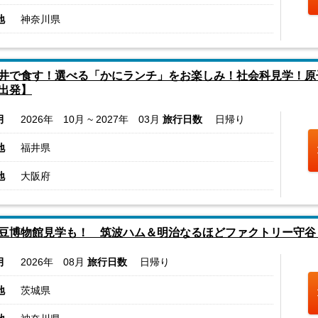
地
神奈川県
井で食す！選べる「かにランチ」をお楽しみ！社会科見学！原
出発】
月
2026年 10月 ~ 2027年 03月
旅行日数
日帰り
地
福井県
地
大阪府
豆博物館見学も！ 筑波ハム＆明治なるほどファクトリー守谷
月
2026年 08月
旅行日数
日帰り
地
茨城県