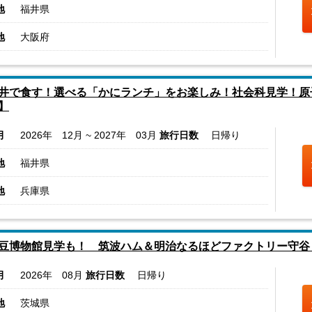
地
福井県
地
大阪府
井で食す！選べる「かにランチ」をお楽しみ！社会科見学！
】
月
2026年 12月 ~ 2027年 03月
旅行日数
日帰り
地
福井県
地
兵庫県
豆博物館見学も！ 筑波ハム＆明治なるほどファクトリー守谷
月
2026年 08月
旅行日数
日帰り
地
茨城県