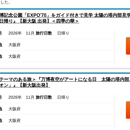
ました。
博記念公園「EXPO’70」をガイド付きで見学 太陽の塔内部
日帰り』【新大阪 出発】＜四季の華＞
月
2026年 11月
旅行日数
日帰り
地
大阪府
地
大阪府
テーマのある旅＞『万博夜空がアートになる日 太陽の塔内部見学
オン」』【新大阪出発】
月
2026年 11月
旅行日数
日帰り
地
大阪府
地
大阪府