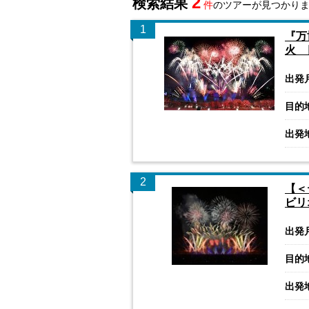
2
検索結果
件
のツアーが見つかり
1
『万
火 
出発
目的
出発
2
【＜
ビリ
出発
目的
出発