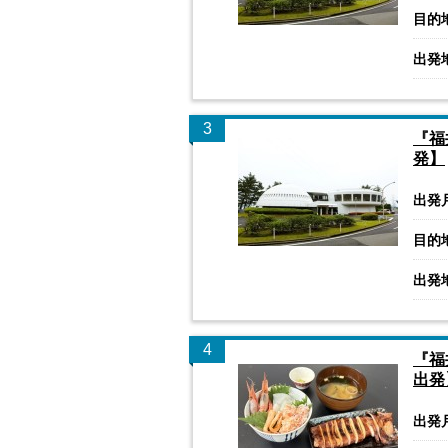
目的
出発
3
『福
発】
出発
目的
出発
4
『福
出発
出発