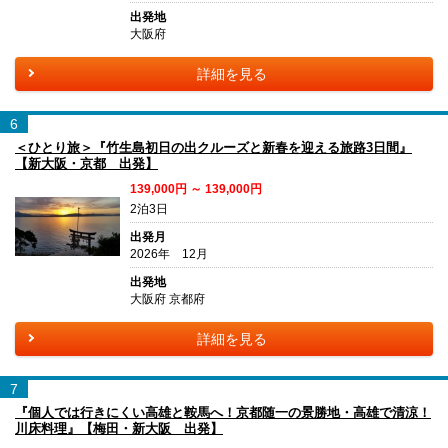
出発地
大阪府
詳細を見る
6
＜ひとり旅＞『竹生島初日の出クルーズと新春を迎える旅路3日間』
【新大阪・京都 出発】
139,000円 ～ 139,000円
2泊3日
出発月
2026年 12月
出発地
大阪府 京都府
詳細を見る
7
『個人では行きにくい高雄と鞍馬へ！京都随一の景勝地・高雄で清涼！
川床料理』【梅田・新大阪 出発】