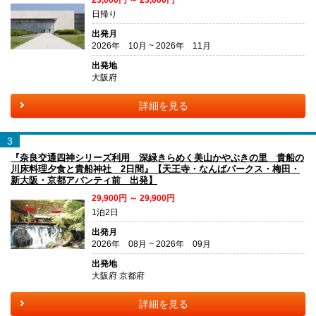
日帰り
出発月
2026年 10月 ~ 2026年 11月
出発地
大阪府
詳細を見る
3
『奈良交通四神シリーズ利用 深緑きらめく美山かやぶきの里 貴船の
川床料理夕食と貴船神社 2日間』【天王寺・なんばパークス・梅田・
新大阪・京都アバンティ前 出発】
29,900円 ～ 29,900円
1泊2日
出発月
2026年 08月 ~ 2026年 09月
出発地
大阪府 京都府
詳細を見る