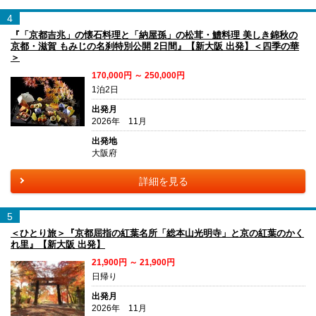
4
『「京都吉兆」の懐石料理と「納屋孫」の松茸・鱧料理 美しき錦秋の
京都・滋賀 もみじの名刹特別公開 2日間』【新大阪 出発】＜四季の華
＞
170,000円 ～ 250,000円
1泊2日
出発月
2026年 11月
出発地
大阪府
詳細を見る
5
＜ひとり旅＞『京都屈指の紅葉名所「総本山光明寺」と京の紅葉のかく
れ里』【新大阪 出発】
21,900円 ～ 21,900円
日帰り
出発月
2026年 11月