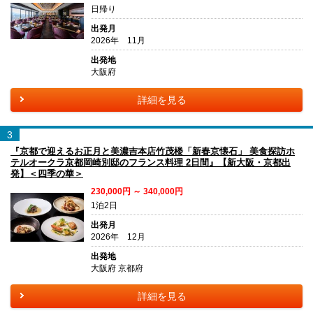
日帰り
出発月
2026年 11月
出発地
大阪府
詳細を見る
3
『京都で迎えるお正月と美濃吉本店竹茂楼「新春京懐石」 美食探訪ホ
テルオークラ京都岡崎別邸のフランス料理 2日間』【新大阪・京都出
発】＜四季の華＞
230,000円 ～ 340,000円
1泊2日
出発月
2026年 12月
出発地
大阪府 京都府
詳細を見る