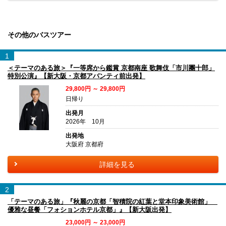
その他のバスツアー
1
＜テーマのある旅＞『一等席から鑑賞 京都南座 歌舞伎「市川團十郎」
特別公演』【新大阪・京都アバンティ前出発】
29,800円 ～ 29,800円
日帰り
出発月
2026年 10月
出発地
大阪府 京都府
詳細を見る
2
「テーマのある旅」『秋麗の京都「智積院の紅葉と堂本印象美術館」
優雅な昼餐「フォションホテル京都」』【新大阪出発】
23,000円 ～ 23,000円