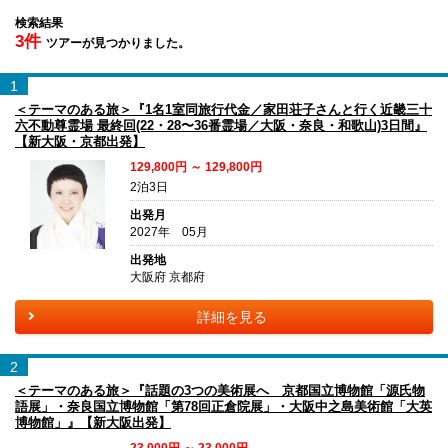
検索結果
3件
ツアーが見つかりました。
1
＜テーマのある旅＞『1名1室同旅行代金／家田荘子さんと行く近畿三十
六不動尊霊場 最終回(22・28〜36番霊場／大阪・奈良・和歌山)3日間』
【新大阪・京都出発】
129,800円 ～ 129,800円
2泊3日
出発月
2027年 05月
出発地
大阪府 京都府
詳細を見る
2
＜テーマのある旅＞『話題の3つの美術展へ 京都国立博物館「源氏物
語展」・奈良国立博物館「第78回正倉院展」・大阪中之島美術館「大英
博物館」』【新大阪出発】
23,000円 ～ 23,000円