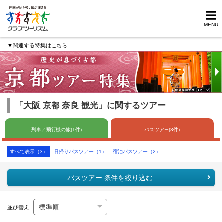
MENU
▼関連する特集はこちら
「大阪 京都 奈良 観光」に関するツアー
列車／飛行機の旅(1件)
バスツアー(3件)
すべて表示（3）
日帰りバスツアー（1）
宿泊バスツアー（2）
バスツアー 条件を絞り込む
並び替え