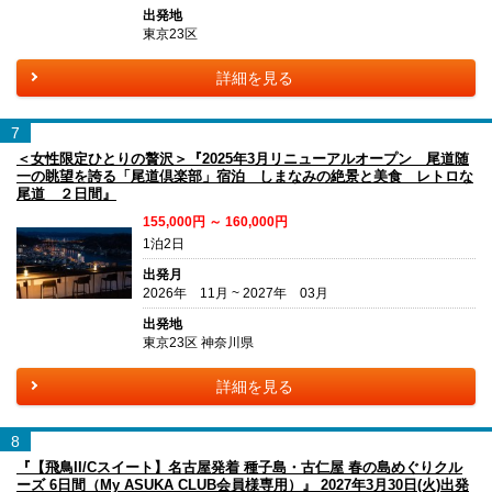
出発地
東京23区
詳細を見る
7
＜女性限定ひとりの贅沢＞『2025年3月リニューアルオープン 尾道随
一の眺望を誇る「尾道倶楽部」宿泊 しまなみの絶景と美食 レトロな
尾道 ２日間』
155,000円 ～ 160,000円
1泊2日
出発月
2026年 11月 ~ 2027年 03月
出発地
東京23区 神奈川県
詳細を見る
8
『【飛鳥II/Cスイート】名古屋発着 種子島・古仁屋 春の島めぐりクル
ーズ 6日間（My ASUKA CLUB会員様専用）』 2027年3月30日(火)出発