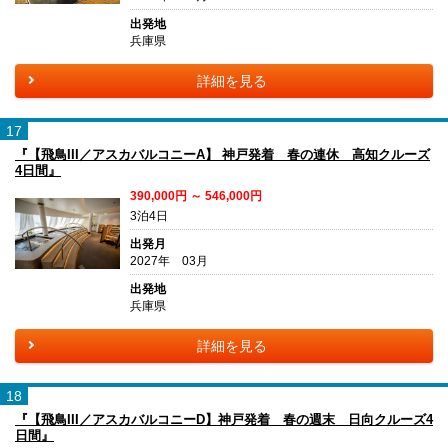
出発地
兵庫県
詳細を見る
17
『【飛鳥III／アスカバルコニーA】 神戸発着 春の連休 高知クルーズ
4日間』
390,000円 ～ 546,000円
3泊4日
出発月
2027年 03月
出発地
兵庫県
詳細を見る
18
『【飛鳥III／アスカバルコニーD】神戸発着 春の週末 日向クルーズ4
日間』