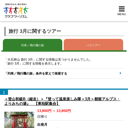
MENU
旅行 3月に関するツアー
列車／飛行機の旅
バスツアー
「大石林山 旅行 3月」に関する情報は見つかりませんでした。
「旅行 3月」に関する情報を表示します。
「列車／飛行機の旅」条件を変えて検索する
1
＜登山初級B（縦走）＞『登って温泉楽しみ隊＜3月＞都留アルプス・
よりみちの湯』 【東桂駅集合】
13,900円 ～ 13,900円
日帰り
出発月