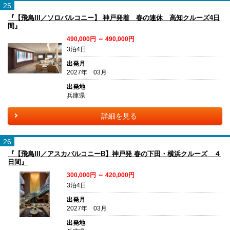
25
『【飛鳥III／ソロバルコニー】 神戸発着 春の連休 高知クルーズ4日
間』
490,000円 ～ 490,000円
3泊4日
出発月
2027年 03月
出発地
兵庫県
詳細を見る
26
『【飛鳥III／アスカバルコニーB】神戸発 春の下田・横浜クルーズ ４
日間』
300,000円 ～ 420,000円
3泊4日
出発月
2027年 03月
出発地