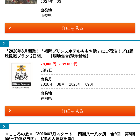
2027年 03月
出発地
山梨県
詳細を見る
2
『2026年3月開業！「福岡プリンスホテルももち浜」にご宿泊！プロ野
球観戦プラン 2日間』 【現地集合/現地解散】
28,000円 ～ 35,000円
1泊2日
出発月
2026年 08月 ~ 2026年 09月
出発地
福岡県
詳細を見る
3
＜こころの旅＞『2026年3月スタート 四国八十八ヶ所 全9回 第8回
(66〜79番)2日間』【JR名古屋駅出発】