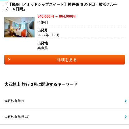
『【飛鳥III／ミッドシップスイート】神戸発 春の下田・横浜クルー
ズ ４日間』
540,000円 ～ 864,000円
3泊4日
出発月
2027年 03月
出発地
兵庫県
詳細を見る
大石林山 旅行 3月に関連するキーワード
大石林山 旅行
大石林山 旅行 1月