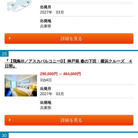
出発月
2027年 03月
出発地
兵庫県
詳細を見る
29
『【飛鳥III／アスカバルコニーD】神戸発 春の下田・横浜クルーズ ４
日間』
290,000円 ～ 464,000円
3泊4日
出発月
2027年 03月
出発地
兵庫県
詳細を見る
30