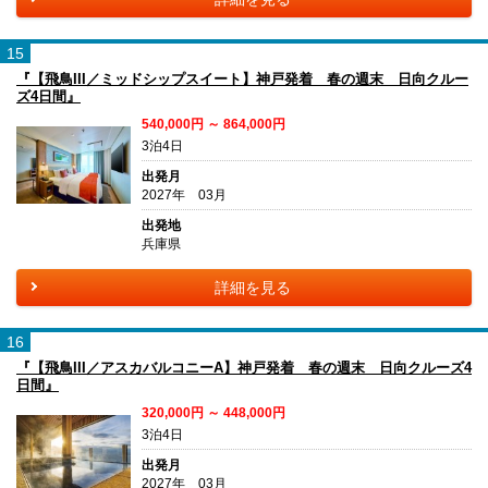
15
『【飛鳥III／ミッドシップスイート】神戸発着 春の週末 日向クルー
ズ4日間』
540,000円 ～ 864,000円
3泊4日
出発月
2027年 03月
出発地
兵庫県
詳細を見る
16
『【飛鳥III／アスカバルコニーA】神戸発着 春の週末 日向クルーズ4
日間』
320,000円 ～ 448,000円
3泊4日
出発月
2027年 03月