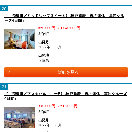
20
『【飛鳥III／ミッドシップスイート】 神戸発着 春の連休 高知クル
ーズ4日間』
650,000円 ～ 1,040,000円
3泊4日
出発月
2027年 03月
出発地
兵庫県
詳細を見る
21
『【飛鳥III／アスカバルコニーB】 神戸発着 春の連休 高知クルーズ
4日間』
370,000円 ～ 518,000円
3泊4日
出発月
2027年 03月