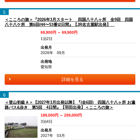
5
＜こころの旅＞『2026年3月スタート 四国八十八ヶ所 全9回 四国
八十八ケ所 第6回(44〜53番)2日間』【JR名古屋駅出発】
69,900円 ～ 69,900円
1泊2日
出発月
2026年 09月
出発地
愛知県
詳細を見る
6
＜登山初級Ａ＞【2027年3月出発以降】『(全6回) 四国八十八ヶ所 お遍
路バス&歩き 第5回 4日間』【羽田出発】＜こころの旅＞
189,000円 ～ 209,000円
3泊4日
出発月
2027年 03月