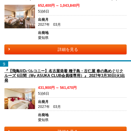
652,400円 ～ 1,043,840円
5泊6日
出発月
2027年 03月
出発地
愛知県
詳細を見る
9
『【飛鳥II/Dバルコニー】名古屋発着 種子島・古仁屋 春の島めぐりク
ルーズ 6日間（My ASUKA CLUB会員様専用）』 2027年3月30日(火)出
発
431,900円 ～ 561,470円
5泊6日
出発月
2027年 03月
出発地
愛知県