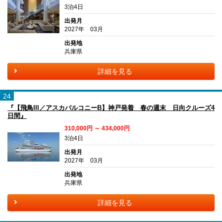
3泊4日
出発月
2027年 03月
出発地
兵庫県
詳細を見る
24
『【飛鳥III／アスカバルコニーB】神戸発着 春の週末 日向クルーズ4
日間』
310,000円 ～ 434,000円
3泊4日
出発月
2027年 03月
出発地
兵庫県
詳細を見る