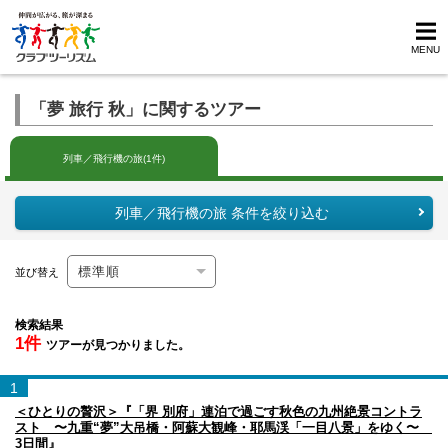
MENU
「夢 旅行 秋」に関するツアー
列車／飛行機の旅(1件)
列車／飛行機の旅 条件を絞り込む
並び替え
検索結果
1件
ツアーが見つかりました。
1
＜ひとりの贅沢＞『「界 別府」連泊で過ごす秋色の九州絶景コントラ
スト 〜九重“夢”大吊橋・阿蘇大観峰・耶馬渓「一目八景」をゆく〜
3日間』