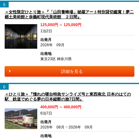
5
＜女性限定ひとり旅＞『「山田養蜂場」秘蔵アート特別貸切鑑賞！夢二
郷土美術館と奈義町現代美術館 ２日間』
125,000円 ～ 125,000円
1泊2日
出発月
2026年 09月
出発地
東京23区 神奈川県
詳細を見る
6
＜ひとり旅＞『憧れの寝台特急サンライズ号と東西南北 日本のはての
駅 鉄道でめぐる夢の日本縦断の旅7日間』
400,000円 ～ 400,000円
6泊7日
出発月
2026年 08月 ~ 2026年 09月
出発地