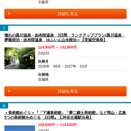
大阪府
詳細を見る
7
憧れの黒川温泉・由布院温泉 3日間 ランクアッププラン/黒川温泉
夢龍胆泊・由布院温泉 ゆふいん山水館泊＞【茨城空港発】
124,900円 ～ 142,900円
2泊3日
出発月
2026年 08月 ~ 2027年 03月
出発地
茨城県
詳細を見る
8
＜美術館めぐり＞『「下瀬美術館」「夢二郷士美術館」など岡山・広島
5つの美術館をめぐる 2日間』【JR名古屋駅出発】
109,000円 ～ 114,000円
1泊2日