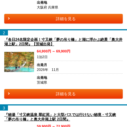
出発地
大阪府 兵庫県
詳細を見る
2
『各日24名限定企画！寸又峡「夢の吊り橋」と湖に浮かぶ絶景「奥大井
湖上駅」2日間』【茨城出発】
64,900円 ～ 69,900円
1泊2日
出発月
2026年 11月
出発地
茨城県
詳細を見る
3
『秘湯「寸又峡温泉 翠紅苑」と大型バスでは行けない秘境・寸又峡
「夢の吊り橋」と奥大井湖上駅 2日間』
59,900円 ～ 72,900円