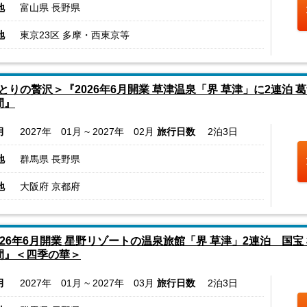
地
富山県 長野県
地
東京23区 多摩・西東京等
とりの贅沢＞『2026年6月開業 草津温泉「界 草津」に2連泊
間』
月
2027年 01月 ~ 2027年 02月
旅行日数
2泊3日
地
群馬県 長野県
地
大阪府 京都府
026年6月開業 星野リゾートの温泉旅館「界 草津」2連泊 
間』＜四季の華＞
月
2027年 01月 ~ 2027年 03月
旅行日数
2泊3日