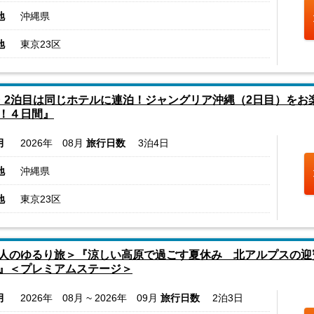
地
沖縄県
地
東京23区
・2泊目は同じホテルに連泊！ジャングリア沖縄（2日目）をお
！４日間』
月
2026年 08月
旅行日数
3泊4日
地
沖縄県
地
東京23区
人のゆるり旅＞『涼しい高原で過ごす夏休み 北アルプスの迎
』＜プレミアムステージ＞
月
2026年 08月 ~ 2026年 09月
旅行日数
2泊3日