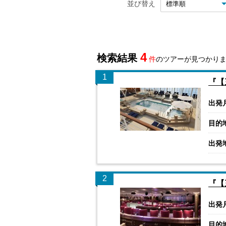
並び替え
4
検索結果
件
のツアーが見つかり
1
『【
出発
目的
出発
2
『【
出発
目的