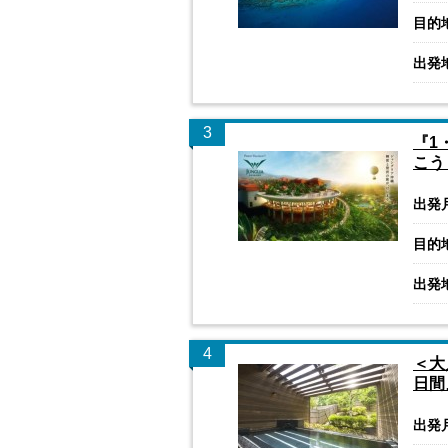
目的
出発
3
『1
こう
出発
目的
出発
4
＜大
日間
出発