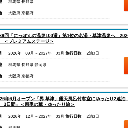
地
群馬県 長野県
地
大阪府 京都府
39回「にっぽんの温泉100選」第1位の名湯・草津温泉へ 202
 ＜プレミアムステージ＞
月
2026年 09月 ~ 2027年 03月
旅行日数
2泊3日
地
群馬県 長野県 静岡県
地
大阪府 京都府
026年6月オープン「界 草津」露天風呂付客室にゆったり2連
 3日間』＜四季の華・ゆったり旅＞
月
2026年 12月 ~ 2027年 03月
旅行日数
2泊3日
地
群馬県