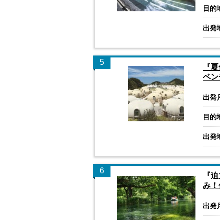
目的
出発
5
『夏
ベン
出発
目的
出発
6
『迫
み！
出発