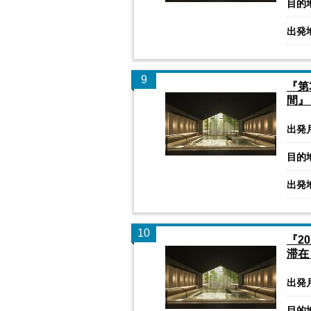
目的
出発
9
『第
間』
出発
目的
出発
10
『2
滞在
出発
目的