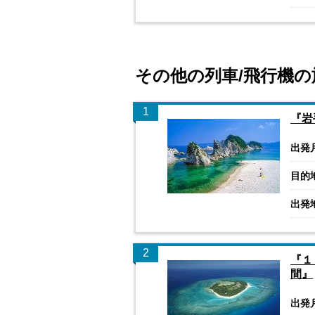
その他の列車/飛行機の
1
『岩
出発
目的
出発
2
『１
間』
出発