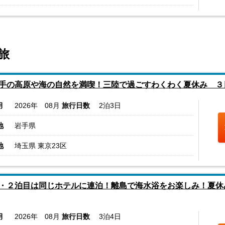
旅
手の高原や海の自然を満喫！三陸で過ごすわくわく夏休み ３
月
2026年 08月
旅行日数
2泊3日
地
岩手県
地
埼玉県 東京23区
・２泊目は同じホテルに連泊！離島で海水浴をお楽しみ！夏休
月
2026年 08月
旅行日数
3泊4日