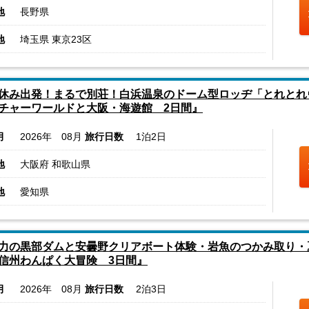
地
長野県
地
埼玉県 東京23区
休み出発！まるで別荘！白浜温泉のドーム型ロッヂ「とれとれ
チャーワールドと大阪・海遊館 2日間』
月
2026年 08月
旅行日数
1泊2日
地
大阪府 和歌山県
地
愛知県
力の黒部ダムと安曇野クリアボート体験・岩魚のつかみ取り・
信州わんぱく大冒険 3日間』
月
2026年 08月
旅行日数
2泊3日