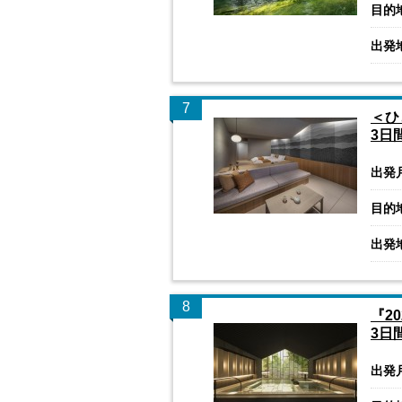
目的
出発
7
＜ひ
3日
出発
目的
出発
8
『2
3日
出発