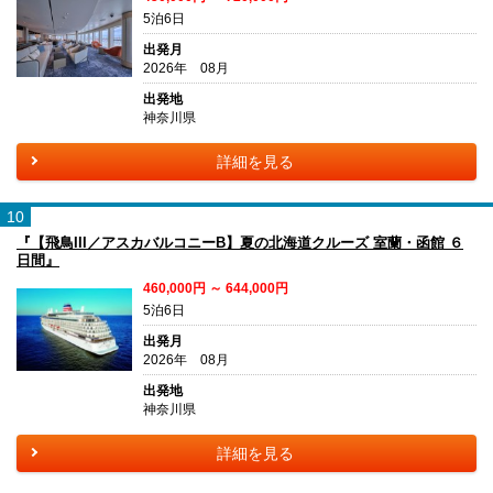
5泊6日
出発月
2026年 08月
出発地
神奈川県
詳細を見る
10
『【飛鳥III／アスカバルコニーB】夏の北海道クルーズ 室蘭・函館 ６
日間』
460,000円 ～ 644,000円
5泊6日
出発月
2026年 08月
出発地
神奈川県
詳細を見る