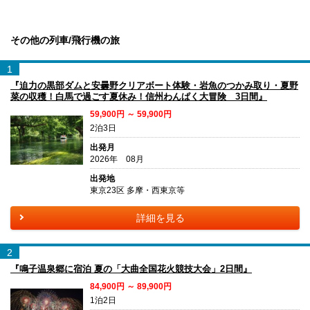
その他の列車/飛行機の旅
1
『迫力の黒部ダムと安曇野クリアボート体験・岩魚のつかみ取り・夏野
菜の収穫！白馬で過ごす夏休み！信州わんぱく大冒険 3日間』
59,900円 ～ 59,900円
2泊3日
出発月
2026年 08月
出発地
東京23区 多摩・西東京等
詳細を見る
2
『鳴子温泉郷に宿泊 夏の「大曲全国花火競技大会」2日間』
84,900円 ～ 89,900円
1泊2日