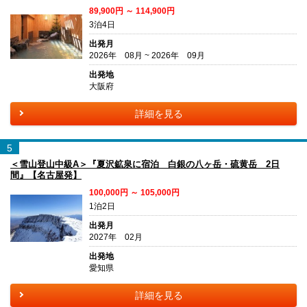
89,900円 ～ 114,900円
3泊4日
出発月
2026年 08月 ~ 2026年 09月
出発地
大阪府
詳細を見る
5
＜雪山登山中級A＞『夏沢鉱泉に宿泊 白銀の八ヶ岳・硫黄岳 2日
間』【名古屋発】
100,000円 ～ 105,000円
1泊2日
出発月
2027年 02月
出発地
愛知県
詳細を見る