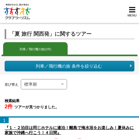
MENU
「夏 旅行 関西発」に関するツアー
列車／飛行機の旅(2件)
列車／飛行機の旅 条件を絞り込む
並び替え
検索結果
2件
ツアーが見つかりました。
1
『１・２泊目は同じホテルに連泊！離島で海水浴をお楽しみ！夏休みに
家族で沖縄へ行こう！４日間』