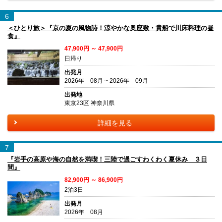
6
＜ひとり旅＞『京の夏の風物詩！涼やかな奥座敷・貴船で川床料理の昼
食』
47,900円 ～ 47,900円
日帰り
出発月
2026年 08月 ~ 2026年 09月
出発地
東京23区 神奈川県
詳細を見る
7
『岩手の高原や海の自然を満喫！三陸で過ごすわくわく夏休み ３日
間』
82,900円 ～ 86,900円
2泊3日
出発月
2026年 08月