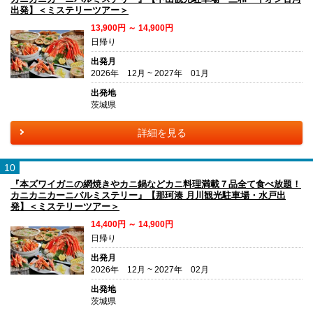
出発】＜ミステリーツアー＞
13,900円 ～ 14,900円
日帰り
出発月
2026年 12月 ~ 2027年 01月
出発地
茨城県
詳細を見る
10
『本ズワイガニの網焼きやカニ鍋などカニ料理満載７品全て食べ放題！
カニカニカーニバルミステリー』【那珂湊 月川観光駐車場・水戸出
発】＜ミステリーツアー＞
14,400円 ～ 14,900円
日帰り
出発月
2026年 12月 ~ 2027年 02月
出発地
茨城県