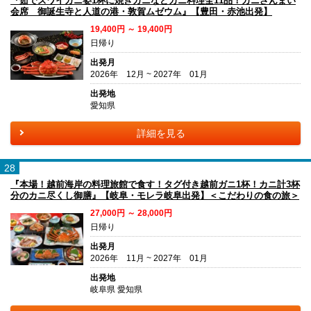
『茹でズワイガニ姿1杯に焼きガニなどカニ料理全11品！カニざんまい
会席 御誕生寺と人道の港・敦賀ムゼウム』【豊田・赤池出発】
19,400円 ～ 19,400円
日帰り
出発月
2026年 12月 ~ 2027年 01月
出発地
愛知県
詳細を見る
28
『本場！越前海岸の料理旅館で食す！タグ付き越前ガニ1杯！カニ計3杯
分のカニ尽くし御膳』【岐阜・モレラ岐阜出発】＜こだわりの食の旅＞
27,000円 ～ 28,000円
日帰り
出発月
2026年 11月 ~ 2027年 01月
出発地
岐阜県 愛知県