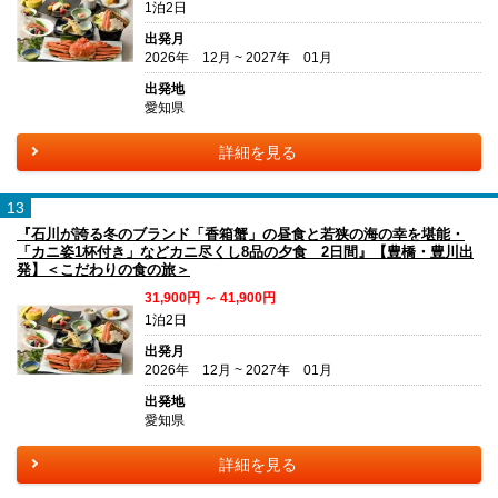
1泊2日
出発月
2026年 12月 ~ 2027年 01月
出発地
愛知県
詳細を見る
13
『石川が誇る冬のブランド「香箱蟹」の昼食と若狭の海の幸を堪能・
「カニ姿1杯付き」などカニ尽くし8品の夕食 2日間』【豊橋・豊川出
発】＜こだわりの食の旅＞
31,900円 ～ 41,900円
1泊2日
出発月
2026年 12月 ~ 2027年 01月
出発地
愛知県
詳細を見る