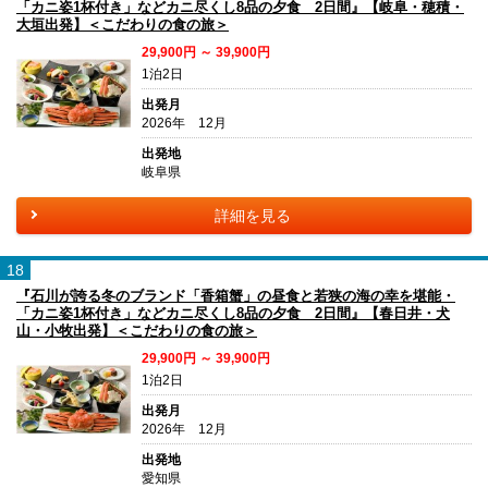
「カニ姿1杯付き」などカニ尽くし8品の夕食 2日間』【岐阜・穂積・
大垣出発】＜こだわりの食の旅＞
29,900円 ～ 39,900円
1泊2日
出発月
2026年 12月
出発地
岐阜県
詳細を見る
18
『石川が誇る冬のブランド「香箱蟹」の昼食と若狭の海の幸を堪能・
「カニ姿1杯付き」などカニ尽くし8品の夕食 2日間』【春日井・犬
山・小牧出発】＜こだわりの食の旅＞
29,900円 ～ 39,900円
1泊2日
出発月
2026年 12月
出発地
愛知県