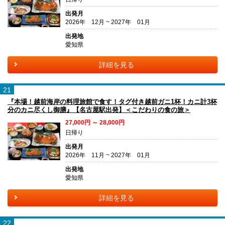
出発月
2026年 12月 ~ 2027年 01月
出発地
愛知県
詳細を見る
21
『本場！越前海岸の料理旅館で食す！タグ付き越前ガニ1杯！カニ計3杯
分のカニ尽くし御膳』【名古屋駅出発】＜こだわりの食の旅＞
27,000円 ～ 28,000円
日帰り
出発月
2026年 11月 ~ 2027年 01月
出発地
愛知県
詳細を見る
22