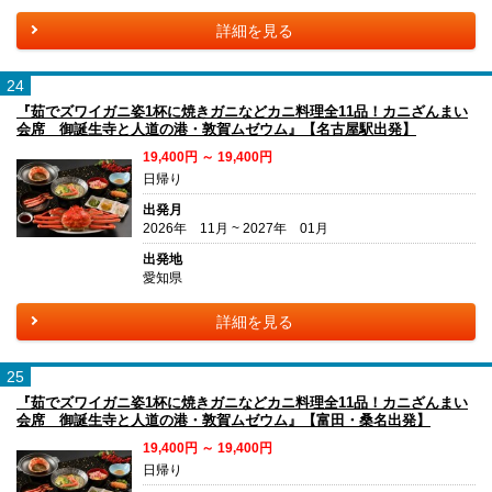
詳細を見る
24
『茹でズワイガニ姿1杯に焼きガニなどカニ料理全11品！カニざんまい
会席 御誕生寺と人道の港・敦賀ムゼウム』【名古屋駅出発】
19,400円 ～ 19,400円
日帰り
出発月
2026年 11月 ~ 2027年 01月
出発地
愛知県
詳細を見る
25
『茹でズワイガニ姿1杯に焼きガニなどカニ料理全11品！カニざんまい
会席 御誕生寺と人道の港・敦賀ムゼウム』【富田・桑名出発】
19,400円 ～ 19,400円
日帰り