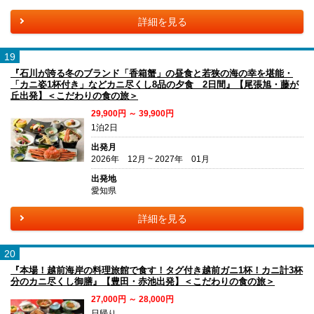
詳細を見る
19
『石川が誇る冬のブランド「香箱蟹」の昼食と若狭の海の幸を堪能・
「カニ姿1杯付き」などカニ尽くし8品の夕食 2日間』【尾張旭・藤が
丘出発】＜こだわりの食の旅＞
29,900円 ～ 39,900円
1泊2日
出発月
2026年 12月 ~ 2027年 01月
出発地
愛知県
詳細を見る
20
『本場！越前海岸の料理旅館で食す！タグ付き越前ガニ1杯！カニ計3杯
分のカニ尽くし御膳』【豊田・赤池出発】＜こだわりの食の旅＞
27,000円 ～ 28,000円
日帰り