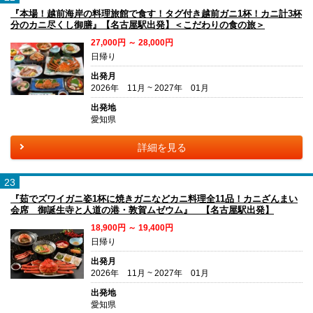
『本場！越前海岸の料理旅館で食す！タグ付き越前ガニ1杯！カニ計3杯
分のカニ尽くし御膳』【名古屋駅出発】＜こだわりの食の旅＞
27,000円 ～ 28,000円
日帰り
出発月
2026年 11月 ~ 2027年 01月
出発地
愛知県
詳細を見る
23
『茹でズワイガニ姿1杯に焼きガニなどカニ料理全11品！カニざんまい
会席 御誕生寺と人道の港・敦賀ムゼウム』 【名古屋駅出発】
18,900円 ～ 19,400円
日帰り
出発月
2026年 11月 ~ 2027年 01月
出発地
愛知県