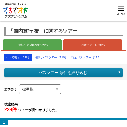
MENU
「国内旅行 蟹」に関するツアー
列車／飛行機の旅(52件)
バスツアー(229件)
すべて表示（229）
日帰りバスツアー（110）
宿泊バスツアー（119）
バスツアー 条件を絞り込む
並び替え
検索結果
229件
ツアーが見つかりました。
1