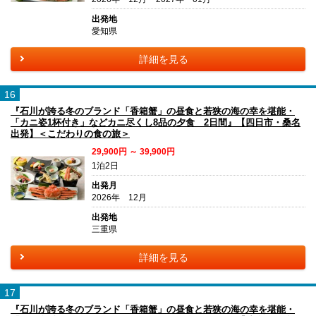
出発地
愛知県
詳細を見る
16
『石川が誇る冬のブランド「香箱蟹」の昼食と若狭の海の幸を堪能・
「カニ姿1杯付き」などカニ尽くし8品の夕食 2日間』【四日市・桑名
出発】＜こだわりの食の旅＞
29,900円 ～ 39,900円
1泊2日
出発月
2026年 12月
出発地
三重県
詳細を見る
17
『石川が誇る冬のブランド「香箱蟹」の昼食と若狭の海の幸を堪能・