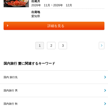
出発月
2026年 11月 ~ 2026年 12月
出発地
愛知県
詳細を見る
1
2
3
次
国内旅行 蟹に関連するキーワード
国内 旅行先
国内旅行 男
国内旅行 秋