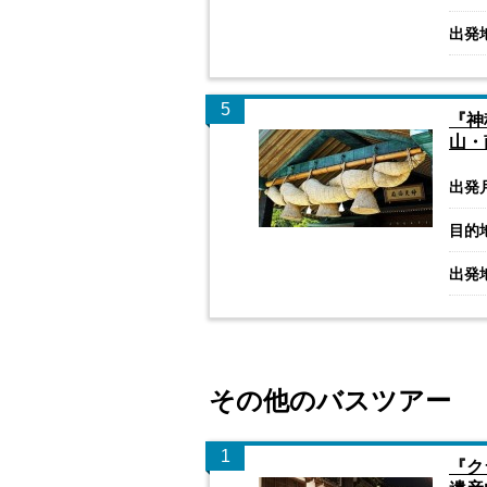
出発
5
『神
山・
出発
目的
出発
その他のバスツアー
1
『ク