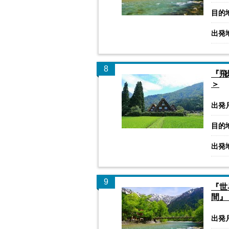
目的
出発
8
『飛
＞
出発
目的
出発
9
『世
間』
出発