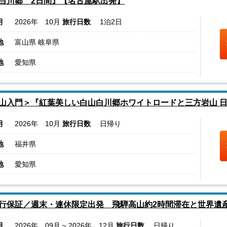
白川郷 2日間』【名古屋駅出発】
月
2026年 10月
旅行日数
1泊2日
地
富山県 岐阜県
地
愛知県
山入門＞『紅葉美しい白山白川郷ホワイトロードと三方岩山 
月
2026年 10月
旅行日数
日帰り
地
福井県
地
愛知県
行保証／週末・連休限定出発 飛騨高山約2時間滞在と世界遺
月
2026年 09月 ~ 2026年 12月
旅行日数
日帰り