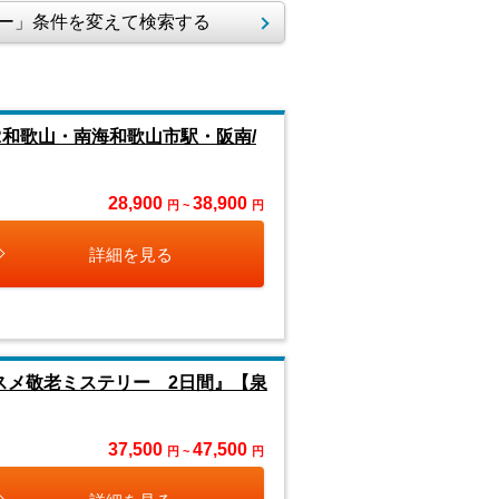
ー」条件を変えて検索する
和歌山・南海和歌山市駅・阪南/
28,900
38,900
円 ~
円
詳細を見る
スメ敬老ミステリー 2日間』【泉
37,500
47,500
円 ~
円