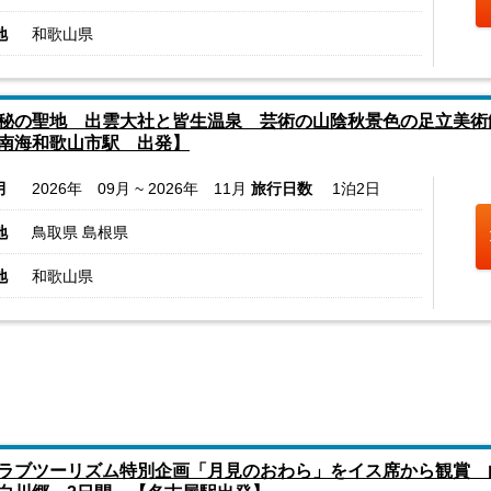
地
和歌山県
秘の聖地 出雲大社と皆生温泉 芸術の山陰秋景色の足立美術
南海和歌山市駅 出発】
月
2026年 09月 ~ 2026年 11月
旅行日数
1泊2日
地
鳥取県 島根県
地
和歌山県
ラブツーリズム特別企画「月見のおわら」をイス席から観賞 