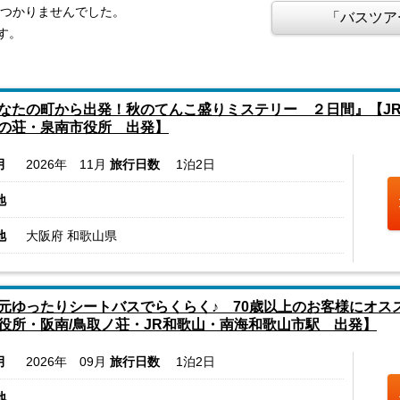
見つかりませんでした。
「バスツア
す。
なたの町から出発！秋のてんこ盛りミステリー ２日間』【JR
の荘・泉南市役所 出発】
月
2026年 11月
旅行日数
1泊2日
地
地
大阪府 和歌山県
元ゆったりシートバスでらくらく♪ 70歳以上のお客様にオス
役所・阪南/鳥取ノ荘・JR和歌山・南海和歌山市駅 出発】
月
2026年 09月
旅行日数
1泊2日
地