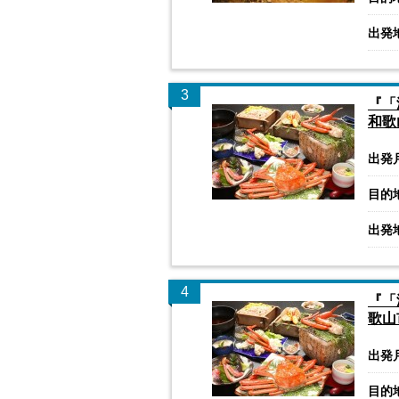
出発
3
『「
和歌
出発
目的
出発
4
『「
歌山
出発
目的