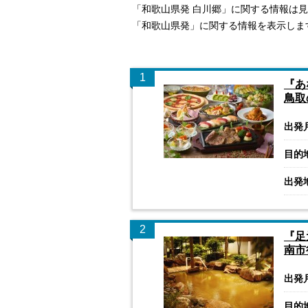
「和歌山県発 白川郷」に関する情報は
「和歌山県発」に関する情報を表示しま
1
『あ
鳥取
出発
目的
出発
2
『足
南市
出発
目的