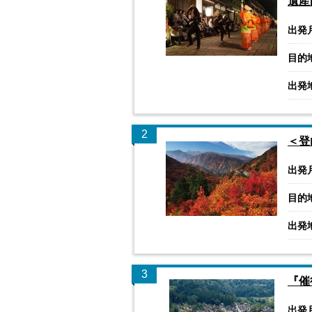
遺産
出発
目的
出発
2
＜登
出発
目的
出発
3
『催
出発