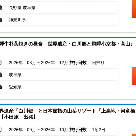
地
長野県 岐阜県
地
神奈川県
騨牛朴葉焼きの昼食 世界遺産・白川郷と飛騨小京都・高山』
月
2026年 08月 ~ 2026年 12月
旅行日数
日帰り
地
岐阜県
地
愛知県
界遺産「白川郷」と日本屈指の山岳リゾート「上高地・河童橋
【小田原 出発】
月
2026年 09月 ~ 2026年 10月
旅行日数
1泊2日