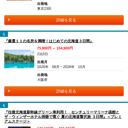
出発地
東京23区
詳細を見る
5
『厳選１１の名所を満喫！はじめての北海道３日間』
75,900円 ～ 104,900円
2泊3日
出発月
2026年 08月 ~ 2026年 10月
出発地
大阪府
詳細を見る
6
『往復北海道新幹線グリーン車利用！ センチュリーマリーナ函館と
ザ・ウィンザーホテル洞爺で寛ぐ 夏の北海道贅沢旅 ３日間』＜プレミ
アムステージ＞