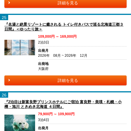
詳細を見る
25
『名湯と絶景リゾートに癒される トイレ付きバスで巡る北海道三都３
日間』＜ゆったり旅＞
109,000円 ～ 169,000円
2泊3日
出発月
2026年 08月 ~ 2026年 12月
出発地
大阪府
詳細を見る
26
『2泊目は新富良野プリンスホテルにご宿泊 富良野・美瑛・札幌・小
樽・旭川 ときめき北海道 ４日間』
79,900円 ～ 109,900円
3泊4日
出発月