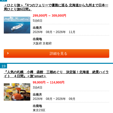
＜ひとり旅＞『4つのフェリーで優雅に巡る 北海道から九州まで日本一
周ひとり旅6日間』
299,000円 ～ 309,000円
5泊6日
出発月
2026年 08月 ~ 2026年 11月
出発地
大阪府 京都府
詳細を見る
19
『人気の札幌 小樽 函館 三都めぐり 決定版！北海道 絶景ハイラ
イト ４日間』＜旅’smart＞
99,900円 ～ 114,900円
3泊4日
出発月
2026年 08月 ~ 2026年 09月
出発地
東京23区