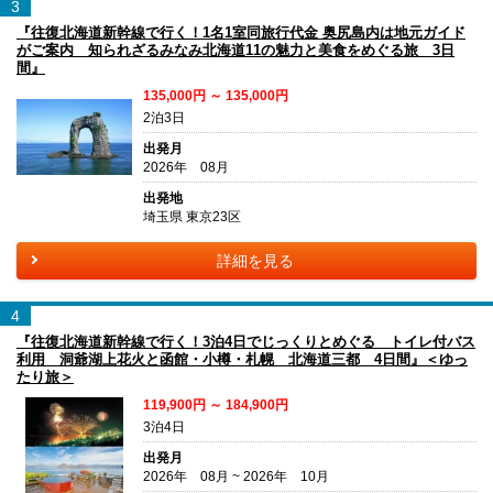
3
『往復北海道新幹線で行く！1名1室同旅行代金 奥尻島内は地元ガイド
がご案内 知られざるみなみ北海道11の魅力と美食をめぐる旅 3日
間』
135,000円 ～ 135,000円
2泊3日
出発月
2026年 08月
出発地
埼玉県 東京23区
詳細を見る
4
『往復北海道新幹線で行く！3泊4日でじっくりとめぐる トイレ付バス
利用 洞爺湖上花火と函館・小樽・札幌 北海道三都 4日間』＜ゆっ
たり旅＞
119,900円 ～ 184,900円
3泊4日
出発月
2026年 08月 ~ 2026年 10月