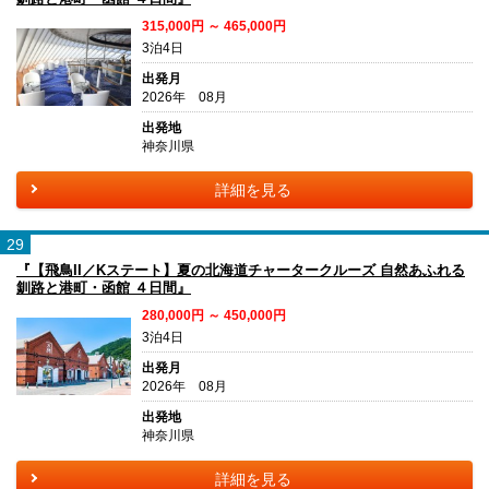
315,000円 ～ 465,000円
3泊4日
出発月
2026年 08月
出発地
神奈川県
詳細を見る
29
『【飛鳥II／Kステート】夏の北海道チャータークルーズ 自然あふれる
釧路と港町・函館 ４日間』
280,000円 ～ 450,000円
3泊4日
出発月
2026年 08月
出発地
神奈川県
詳細を見る