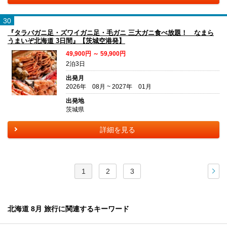
30
『タラバガニ足・ズワイガニ足・毛ガニ 三大ガニ食べ放題！ なまら
うまいぞ北海道 3日間』【茨城空港発】
49,900円 ～ 59,900円
2泊3日
出発月
2026年 08月 ~ 2027年 01月
出発地
茨城県
詳細を見る
1
2
3
次
北海道 8月 旅行に関連するキーワード