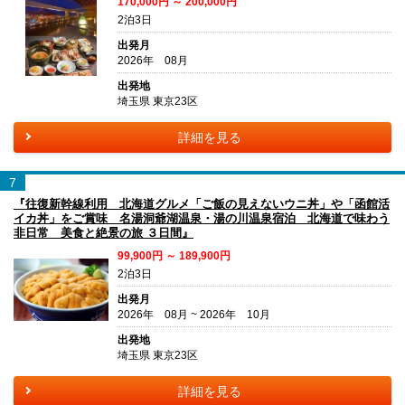
170,000円 ～ 200,000円
2泊3日
出発月
2026年 08月
出発地
埼玉県 東京23区
詳細を見る
7
『往復新幹線利用 北海道グルメ「ご飯の見えないウニ丼」や「函館活
イカ丼」をご賞味 名湯洞爺湖温泉・湯の川温泉宿泊 北海道で味わう
非日常 美食と絶景の旅 ３日間』
99,900円 ～ 189,900円
2泊3日
出発月
2026年 08月 ~ 2026年 10月
出発地
埼玉県 東京23区
詳細を見る