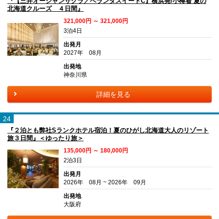
『【三井オーシャンサクラ／ベランダスイートC】横浜発/小樽着 夏の
北海道クルーズ ４日間』
321,000円 ～ 321,000円
3泊4日
出発月
2027年 08月
出発地
神奈川県
詳細を見る
24
『２泊とも弊社Sランクホテル宿泊！夏のひがし北海道大人のリゾート
旅３日間』＜ゆったり旅＞
135,000円 ～ 180,000円
2泊3日
出発月
2026年 08月 ~ 2026年 09月
出発地
大阪府