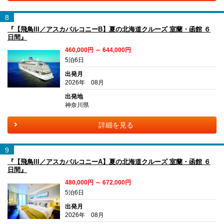
8
『【飛鳥III／アスカバルコニーB】夏の北海道クルーズ 室蘭・函館 ６
日間』
460,000円 ～ 644,000円
5泊6日
出発月
2026年 08月
出発地
神奈川県
詳細を見る
9
『【飛鳥III／アスカバルコニーA】夏の北海道クルーズ 室蘭・函館 ６
日間』
480,000円 ～ 672,000円
5泊6日
出発月
2026年 08月