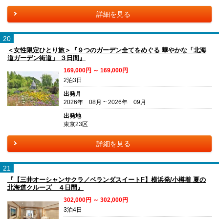
詳細を見る
20
＜女性限定ひとり旅＞『９つのガーデン全てをめぐる 華やかな「北海
道ガーデン街道」 ３日間』
169,000円 ～ 169,000円
2泊3日
出発月
2026年 08月 ~ 2026年 09月
出発地
東京23区
詳細を見る
21
『【三井オーシャンサクラ／ベランダスイートF】横浜発/小樽着 夏の
北海道クルーズ ４日間』
302,000円 ～ 302,000円
3泊4日