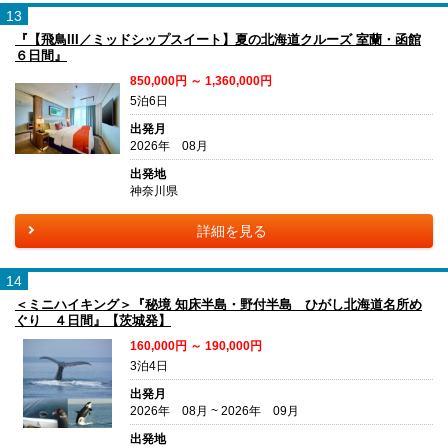
13
『【飛鳥III／ミッドシップスイート】夏の北海道クルーズ 室蘭・函館
６日間』
850,000円 ～ 1,360,000円
5泊6日
出発月
2026年 08月
出発地
神奈川県
詳細を見る
14
＜ミニハイキング＞『秘境 知床半島・野付半島 ひがし北海道名所め
ぐり ４日間』【茨城発】
160,000円 ～ 190,000円
3泊4日
出発月
2026年 08月 ~ 2026年 09月
出発地