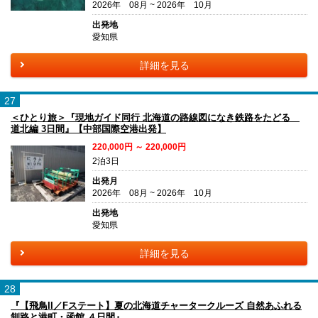
2026年 08月 ~ 2026年 10月
出発地
愛知県
詳細を見る
27
＜ひとり旅＞『現地ガイド同行 北海道の路線図になき鉄路をたどる
道北編 3日間』【中部国際空港出発】
220,000円 ～ 220,000円
2泊3日
出発月
2026年 08月 ~ 2026年 10月
出発地
愛知県
詳細を見る
28
『【飛鳥II／Fステート】夏の北海道チャータークルーズ 自然あふれる
釧路と港町・函館 ４日間』