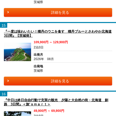
茨城県
詳細を見る
15
『一度は味わいたい！積丹のウニを食す 積丹ブルーとさわやか北海道
3日間』【茨城発】
109,900円 ～ 129,900円
2泊3日
出発月
2026年 08月
出発地
茨城県
詳細を見る
16
『中日は終日自由行動で充実の観光 夕陽と大自然の街・北海道 釧
路 3日間』＜旅’ｓｍａｒｔ＞
49,900円 ～ 69,900円