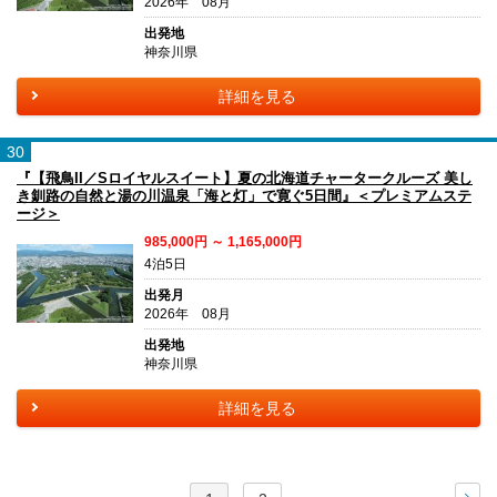
2026年 08月
出発地
神奈川県
詳細を見る
30
『【飛鳥II／Sロイヤルスイート】夏の北海道チャータークルーズ 美し
き釧路の自然と湯の川温泉「海と灯」で寛ぐ5日間』＜プレミアムステ
ージ＞
985,000円 ～ 1,165,000円
4泊5日
出発月
2026年 08月
出発地
神奈川県
詳細を見る