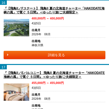
16
『【飛鳥II／Fステート】 飛鳥II 夏の北海道チャーター「HAKODATE海
峡の風」で寛ぐ ５日間』＜ゆったり旅/ご夫婦限定＞
400,000円 ～ 400,000円
4泊5日
出発月
2026年 08月
出発地
神奈川県
詳細を見る
17
『【飛鳥II／Eバルコニー】 飛鳥II 夏の北海道チャーター「HAKODATE
海峡の風」で寛ぐ ５日間』＜ゆったり旅/ご夫婦限定＞
455,000円 ～ 455,000円
4泊5日
出発月
2026年 08月
出発地