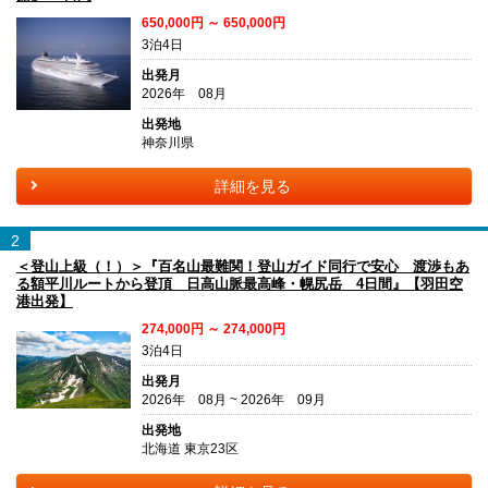
650,000円 ～ 650,000円
3泊4日
出発月
2026年 08月
出発地
神奈川県
詳細を見る
2
＜登山上級（！）＞『百名山最難関！登山ガイド同行で安心 渡渉もあ
る額平川ルートから登頂 日高山脈最高峰・幌尻岳 4日間』【羽田空
港出発】
274,000円 ～ 274,000円
3泊4日
出発月
2026年 08月 ~ 2026年 09月
出発地
北海道 東京23区