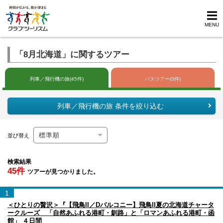
MENU
「8月北海道」に関するツアー
列車／飛行機の旅(45件)
バスツアー(3件)
列車／飛行機の旅 条件を絞り込む
並び替え
検索結果
45件
ツアーが見つかりました。
1
＜ひとりの贅沢＞『【飛鳥II／Dバルコニー】飛鳥II夏の北海道チャータ
ークルーズ 「自然あふれる港町・釧路」と「ロマンあふれる港町・函
館」 ４日間