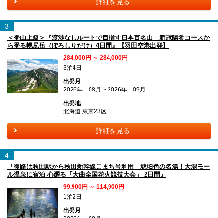
詳細を見る
3
＜登山上級＞『渡渉なしルートで目指す日本百名山 新冠陽希コースか
ら登る幌尻岳（ぽろしりだけ）4日間』【羽田空港出発】
284,000円 ～ 284,000円
3泊4日
出発月
2026年 08月 ~ 2026年 09月
出発地
北海道 東京23区
詳細を見る
4
『復路は秋田駅から秋田新幹線こまち号利用 琥珀色の名湯！大潟モー
ル温泉に宿泊 心躍る「大曲全国花火競技大会」 2日間』
99,900円 ～ 114,900円
1泊2日
出発月