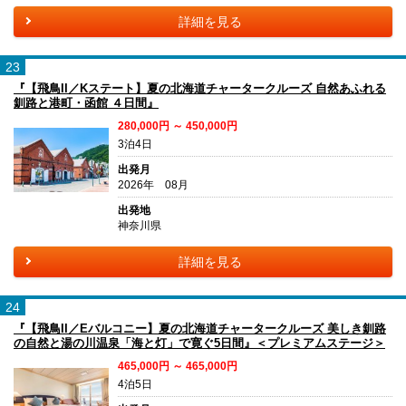
詳細を見る
23
『【飛鳥II／Kステート】夏の北海道チャータークルーズ 自然あふれる
釧路と港町・函館 ４日間』
280,000円 ～ 450,000円
3泊4日
出発月
2026年 08月
出発地
神奈川県
詳細を見る
24
『【飛鳥II／Eバルコニー】夏の北海道チャータークルーズ 美しき釧路
の自然と湯の川温泉「海と灯」で寛ぐ5日間』＜プレミアムステージ＞
465,000円 ～ 465,000円
4泊5日