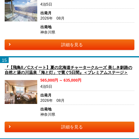
4泊5日
出発月
2026年 08月
出発地
神奈川県
詳細を見る
15
『【飛鳥II／Cスイート】夏の北海道チャータークルーズ 美しき釧路の
自然と湯の川温泉「海と灯」で寛ぐ5日間』＜プレミアムステージ＞
565,000円 ～ 635,000円
4泊5日
出発月
2026年 08月
出発地
神奈川県
詳細を見る