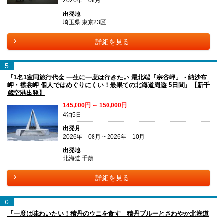
2026年 08月
出発地
埼玉県 東京23区
詳細を見る
5
『1名1室同旅行代金 一生に一度は行きたい 最北端「宗谷岬」・納沙布
岬・襟裳岬 個人ではめぐりにくい！最果ての北海道周遊 5日間』【新千
歳空港出発】
145,000円 ～ 150,000円
4泊5日
出発月
2026年 08月 ~ 2026年 10月
出発地
北海道 千歳
詳細を見る
6
『一度は味わいたい！積丹のウニを食す 積丹ブルーとさわやか北海道