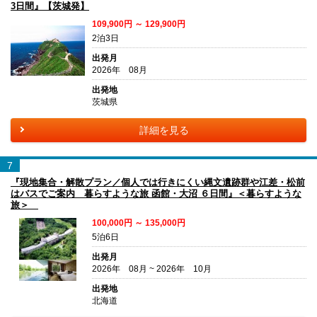
3日間』【茨城発】
109,900円 ～ 129,900円
2泊3日
出発月
2026年 08月
出発地
茨城県
詳細を見る
7
『現地集合・解散プラン／個人では行きにくい縄文遺跡群や江差・松前
はバスでご案内 暮らすような旅 函館・大沼 ６日間』＜暮らすような
旅＞
100,000円 ～ 135,000円
5泊6日
出発月
2026年 08月 ~ 2026年 10月
出発地
北海道