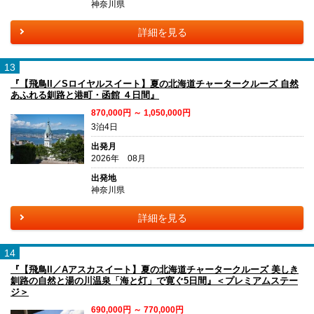
神奈川県
詳細を見る
13
『【飛鳥II／Sロイヤルスイート】夏の北海道チャータークルーズ 自然
あふれる釧路と港町・函館 ４日間』
870,000円 ～ 1,050,000円
3泊4日
出発月
2026年 08月
出発地
神奈川県
詳細を見る
14
『【飛鳥II／Aアスカスイート】夏の北海道チャータークルーズ 美しき
釧路の自然と湯の川温泉「海と灯」で寛ぐ5日間』＜プレミアムステー
ジ＞
690,000円 ～ 770,000円