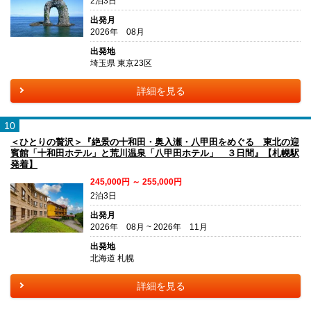
2泊3日
出発月
2026年 08月
出発地
埼玉県 東京23区
詳細を見る
10
＜ひとりの贅沢＞『絶景の十和田・奥入瀬・八甲田をめぐる 東北の迎
賓館「十和田ホテル」と荒川温泉「八甲田ホテル」 ３日間』【札幌駅
発着】
245,000円 ～ 255,000円
2泊3日
出発月
2026年 08月 ~ 2026年 11月
出発地
北海道 札幌
詳細を見る