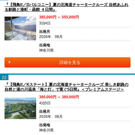
『【飛鳥II／Dバルコニー】夏の北海道チャータークルーズ 自然あふれ
る釧路と港町・函館 ４日間』
385,000円 ～ 555,000円
3泊4日
出発月
2026年 08月
出発地
神奈川県
詳細を見る
22
『【飛鳥II／Kステート】夏の北海道チャータークルーズ 美しき釧路の
自然と湯の川温泉「海と灯」で寛ぐ5日間』＜プレミアムステージ＞
380,000円 ～ 380,000円
4泊5日
出発月
2026年 08月
出発地
神奈川県