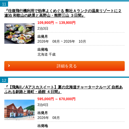
11
『往復飛行機利用で効率よくめぐる 弊社Ａランクの温泉リゾートに２
連泊 和歌山の絶景と高野山・熊野三山 ３日間』
109,900円 ～ 139,900円
2泊3日
出発月
2026年 08月 ~ 2026年 10月
出発地
北海道 千歳
詳細を見る
12
『【飛鳥II／Aアスカスイート】夏の北海道チャータークルーズ 自然あ
ふれる釧路と港町・函館 ４日間』
595,000円 ～ 670,000円
3泊4日
出発月
2026年 08月
出発地