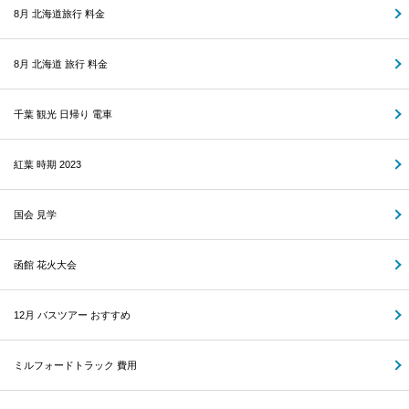
8月 北海道旅行 料金
8月 北海道 旅行 料金
千葉 観光 日帰り 電車
紅葉 時期 2023
国会 見学
函館 花火大会
12月 バスツアー おすすめ
ミルフォードトラック 費用