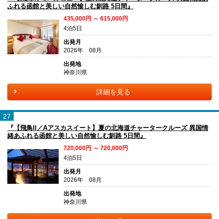
ふれる函館と美しい自然愉しむ釧路 5日間』
435,000円 ～ 615,000円
4泊5日
出発月
2026年 08月
出発地
神奈川県
詳細を見る
27
『【飛鳥II／Aアスカスイート】夏の北海道チャータークルーズ 異国情
緒あふれる函館と美しい自然愉しむ釧路 5日間』
720,000円 ～ 720,000円
4泊5日
出発月
2026年 08月
出発地
神奈川県