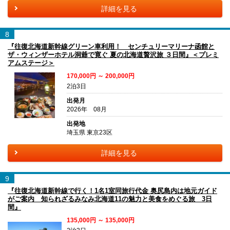
詳細を見る
8
『往復北海道新幹線グリーン車利用！ センチュリーマリーナ函館と
ザ・ウィンザーホテル洞爺で寛ぐ 夏の北海道贅沢旅 ３日間』＜プレミ
アムステージ＞
170,000円 ～ 200,000円
2泊3日
出発月
2026年 08月
出発地
埼玉県 東京23区
詳細を見る
9
『往復北海道新幹線で行く！1名1室同旅行代金 奥尻島内は地元ガイド
がご案内 知られざるみなみ北海道11の魅力と美食をめぐる旅 3日
間』
135,000円 ～ 135,000円