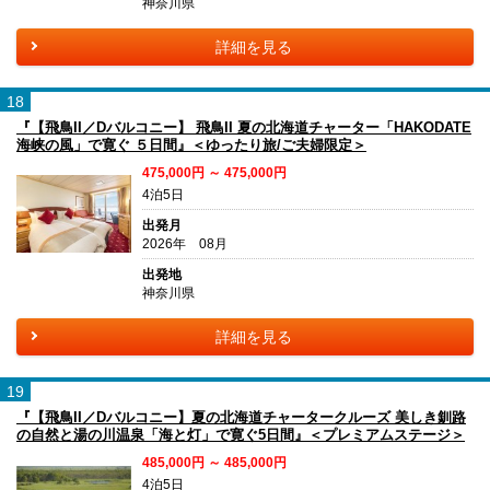
神奈川県
詳細を見る
18
『【飛鳥II／Dバルコニー】 飛鳥II 夏の北海道チャーター「HAKODATE
海峡の風」で寛ぐ ５日間』＜ゆったり旅/ご夫婦限定＞
475,000円 ～ 475,000円
4泊5日
出発月
2026年 08月
出発地
神奈川県
詳細を見る
19
『【飛鳥II／Dバルコニー】夏の北海道チャータークルーズ 美しき釧路
の自然と湯の川温泉「海と灯」で寛ぐ5日間』＜プレミアムステージ＞
485,000円 ～ 485,000円
4泊5日