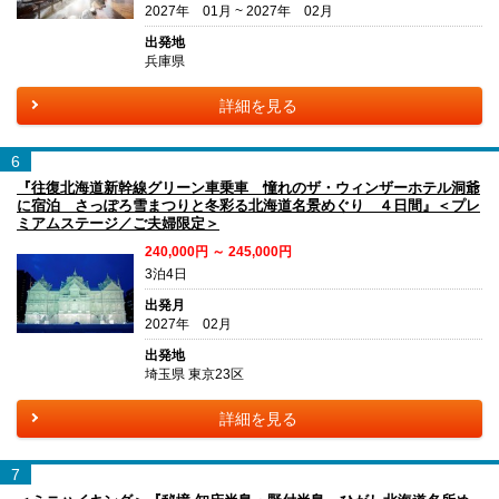
2027年 01月 ~ 2027年 02月
出発地
兵庫県
詳細を見る
6
『往復北海道新幹線グリーン車乗車 憧れのザ・ウィンザーホテル洞爺
に宿泊 さっぽろ雪まつりと冬彩る北海道名景めぐり ４日間』＜プレ
ミアムステージ／ご夫婦限定＞
240,000円 ～ 245,000円
3泊4日
出発月
2027年 02月
出発地
埼玉県 東京23区
詳細を見る
7