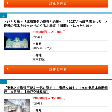
詳細を見る
4
＜ひとり旅＞『北海道冬の祭典と絶景へ！「2027さっぽろ雪まつり」と
絶景の流氷をゆったりめぐる北海道 ４日間』＜ゆったり旅＞
219,000円 ～ 219,000円
3泊4日
出発月
2027年 02月
出発地
東京23区
詳細を見る
5
『東北と北海道三都を一気に巡る！ 青函を越えて！冬の北日本縦断紀
行 ４日間』【神戸空港発着】
290,000円 ～ 350,000円
3泊4日
出発月