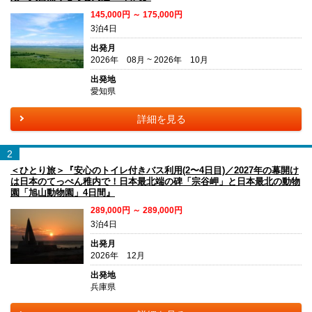
145,000円 ～ 175,000円
3泊4日
出発月
2026年 08月 ~ 2026年 10月
出発地
愛知県
詳細を見る
2
＜ひとり旅＞『安心のトイレ付きバス利用(2〜4日目)／2027年の幕開け
は日本のてっぺん稚内で！日本最北端の碑「宗谷岬」と日本最北の動物
園「旭山動物園」4日間』
289,000円 ～ 289,000円
3泊4日
出発月
2026年 12月
出発地
兵庫県