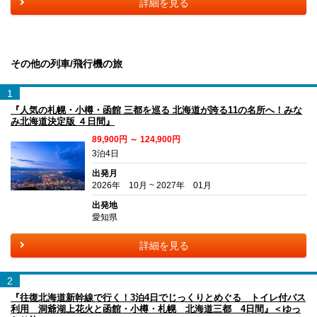
詳細を見る
その他の列車/飛行機の旅
1
『人気の札幌・小樽・函館 三都を巡る 北海道が誇る11の名所へ！みな
み北海道決定版 ４日間』
89,900円 ～ 124,900円
3泊4日
出発月
2026年 10月 ~ 2027年 01月
出発地
愛知県
詳細を見る
2
『往復北海道新幹線で行く！3泊4日でじっくりとめぐる トイレ付バス
利用 洞爺湖上花火と函館・小樽・札幌 北海道三都 4日間』＜ゆっ