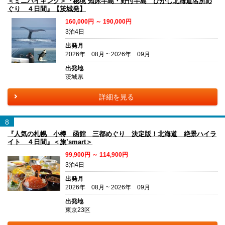
＜ミニハイキング＞『秘境 知床半島・野付半島 ひがし北海道名所め
ぐり ４日間』【茨城発】
160,000円 ～ 190,000円
3泊4日
出発月
2026年 08月 ~ 2026年 09月
出発地
茨城県
詳細を見る
8
『人気の札幌 小樽 函館 三都めぐり 決定版！北海道 絶景ハイラ
イト ４日間』＜旅’smart＞
99,900円 ～ 114,900円
3泊4日
出発月
2026年 08月 ~ 2026年 09月
出発地
東京23区