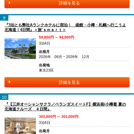
詳細を見る
9
『3泊とも弊社Aランクホテルに宿泊！ 函館・小樽・札幌へ行こうよ
北海道！4日間』＜旅’ｓｍａｒｔ＞
59,900円 ～ 94,900円
3泊4日
出発月
2026年 09月 ~ 2026年 12月
出発地
東京23区
詳細を見る
10
『【三井オーシャンサクラ／ベランダスイートF】横浜発/小樽着 夏の
北海道クルーズ ４日間』
302,000円 ～ 302,000円
3泊4日
出発月