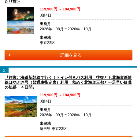
たり旅＞
119,900円 ～ 184,900円
3泊4日
出発月
2026年 08月 ~ 2026年 10月
出発地
東京23区
詳細を見る
3
『往復北海道新幹線で行く！トイレ付きバス利用 往復とも北海道新幹
線はやぶさ号（普通車指定席）利用 秋めく北海道三都と一足早い紅葉
の旭岳 ４日間』
119,900円 ～ 184,900円
3泊4日
出発月
2026年 09月 ~ 2026年 10月
出発地
埼玉県 東京23区