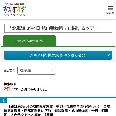
MENU
「北海道 3泊4日 旭山動物園」に関するツアー
列車／飛行機の旅(2件)
列車／飛行機の旅 条件を絞り込む
並び替え
検索結果
2件
ツアーが見つかりました。
1
『往路は約3ヵ月の期間限定就航 中部⇒旭川空港直行便利用！ 名湯
層雲峡温泉・阿寒湖温泉に宿泊 釧路湿原・旭山動物園・十勝・阿寒
湖 大自然ぐるっと周遊 4日間』