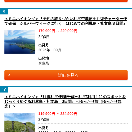
9
＜ミニハイキング＞『予約の取りづらい利尻空港便を往復チャーター便
で確保 シルバーウィークに行く はじめての利尻島・礼文島３日間』
179,900円 ～ 229,900円
2泊3日
出発月
2026年 09月
出発地
兵庫県
詳細を見る
10
＜ミニハイキング＞『往復利尻便(新千歳〜利尻)利用！11のスポットを
じっくりめぐる利尻島・礼文島 3日間』＜ゆったり旅［ゆったり観
光］＞
119,900円 ～ 224,900円
2泊3日
出発月