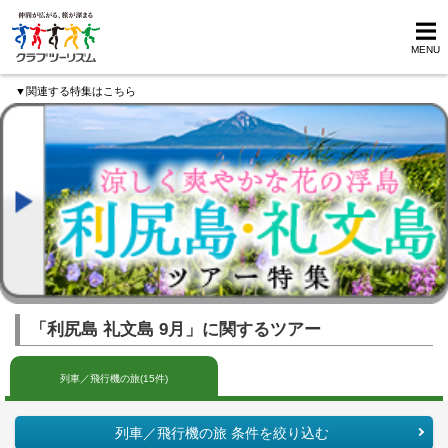
MENU
▼関連する特集はこちら
「利尻島 礼文島 9月」に関するツアー
列車／飛行機の旅(15件)
列車／飛行機の旅 条件を絞り込む