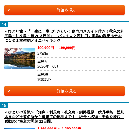
詳細を見る
14
＜ひとり旅＞『一生に一度は行きたい！島内バスガイド付き！秋色の利
尻島・礼文島・稚内 ３日間』 バス１人２席利用／両島の温泉ホテル
に１名１室確約／ミニハイキング
190,000円 ～ 190,000円
2泊3日
出発月
2026年 09月
出発地
東京23区
詳細を見る
15
＜ひとりの贅沢＞『知床・利尻島・礼文島・釧路湿原・積丹半島・登別
温泉など王道名所から最果ての離島まで！ 絶景・名物・美食を嗜む
感動の北海道大周遊 11日間』
1,260,000円 ～ 1,260,000円