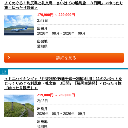
よくめぐる！利尻島と礼文島 さいはての離島旅 ３日間』＜ゆったり
旅・ゆったり観光＞
179,900円 ～ 229,900円
2泊3日
出発月
2026年 08月 ~ 2026年 09月
出発地
愛知県
詳細を見る
13
＜ミニハイキング＞『往復利尻便(新千歳〜利尻)利用！11のスポットを
じっくりめぐる利尻島・礼文島 3日間』【福岡空港発】＜ゆったり旅
［ゆったり観光］＞
219,000円 ～ 269,000円
2泊3日
出発月
2026年 08月 ~ 2026年 09月
出発地
福岡県