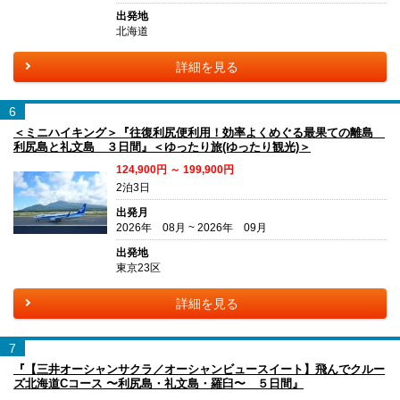
出発地
北海道
詳細を見る
6
＜ミニハイキング＞『往復利尻便利用！効率よくめぐる最果ての離島
利尻島と礼文島 ３日間』＜ゆったり旅(ゆったり観光)＞
124,900円 ～ 199,900円
2泊3日
出発月
2026年 08月 ~ 2026年 09月
出発地
東京23区
詳細を見る
7
『【三井オーシャンサクラ／オーシャンビュースイート】飛んでクルー
ズ北海道Cコース 〜利尻島・礼文島・羅臼〜 ５日間』