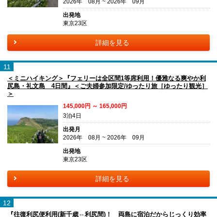
2026年 08月 ~ 2026年 09月
出発地
東京23区
詳細を見る
11
＜ミニハイキング＞『フェリーは全区間1等席利用！優雅なる爽やか利
尻島・礼文島 4日間』＜ご夫婦参加限定/ゆったり旅［ゆったり観光］
＞
145,000円 ～ 165,000円
3泊4日
出発月
2026年 08月 ~ 2026年 09月
出発地
東京23区
詳細を見る
12
『往復利尻便利用(新千歳⇔利尻間)！ 両島に宿泊だからじっくり効率