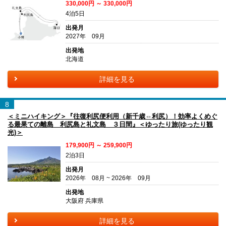
330,000円 ～ 330,000円
4泊5日
出発月
2027年 09月
出発地
北海道
詳細を見る
8
＜ミニハイキング＞『往復利尻便利用（新千歳⇔利尻）！効率よくめぐ
る最果ての離島 利尻島と礼文島 ３日間』＜ゆったり旅(ゆったり観
光)＞
179,900円 ～ 259,900円
2泊3日
出発月
2026年 08月 ~ 2026年 09月
出発地
大阪府 兵庫県
詳細を見る