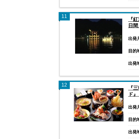
11
『紅
日間
出発
目的
出発
12
『三
ド』
出発
目的
出発