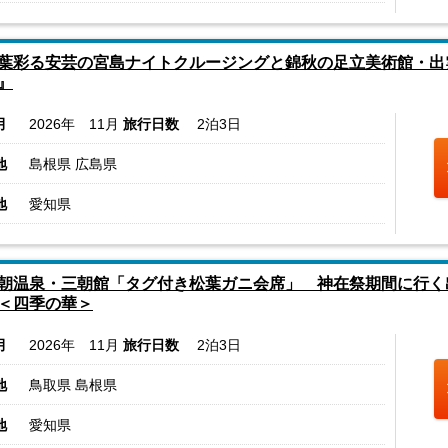
葉彩る安芸の宮島ナイトクルージングと錦秋の足立美術館・出
』
月
2026年 11月
旅行日数
2泊3日
地
島根県 広島県
地
愛知県
朝温泉・三朝館「タグ付き松葉ガニ会席」 神在祭期間に行く
＜四季の華＞
月
2026年 11月
旅行日数
2泊3日
地
鳥取県 島根県
地
愛知県