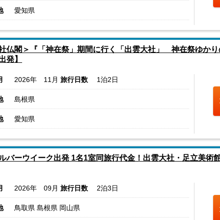
地
愛知県
社仏閣＞『「神在祭」期間に行く「出雲大社」 神在祭ゆかり
出発】
月
2026年 11月
旅行日数
1泊2日
地
島根県
地
愛知県
ルバーウイーク出発 1名1室同旅行代金！出雲大社・足立美術館
月
2026年 09月
旅行日数
2泊3日
地
鳥取県 島根県 岡山県