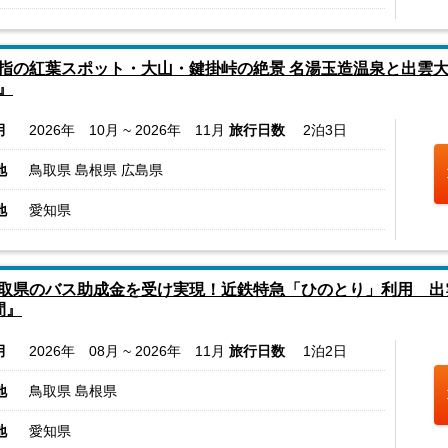
指の紅葉スポット・大山・鍵掛峠の絶景 名湯玉造温泉と出雲
』
月
2026年 10月 ~ 2026年 11月
旅行日数
2泊3日
地
鳥取県 島根県 広島県
地
愛知県
取県のバス助成金を受け実現！近鉄特急「ひのとり」利用 
間』
月
2026年 08月 ~ 2026年 11月
旅行日数
1泊2日
地
鳥取県 島根県
地
愛知県