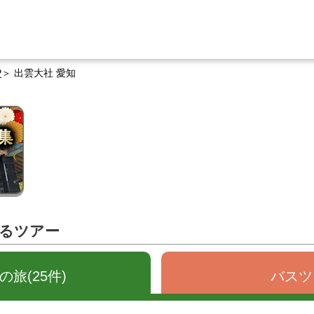
P
出雲大社 愛知
するツアー
旅(25件)
バスツ