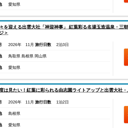
地
愛知県
々を迎える出雲大社「神迎神事」 紅葉彩る名湯玉造温泉・三
ジ＞
月
2026年 11月
旅行日数
2泊3日
地
鳥取県 島根県 岡山県
地
愛知県
度は見たい！紅葉に彩られる由志園ライトアップと出雲大社・
月
2026年 11月
旅行日数
1泊2日
地
島根県
地
愛知県