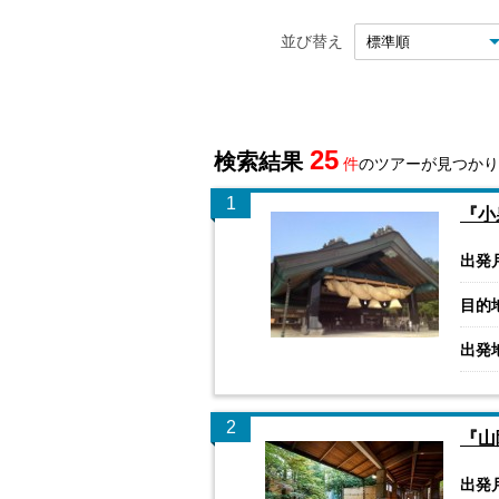
並び替え
25
検索結果
件
のツアーが見つかり
1
『小
出発
目的
出発
2
『山
出発