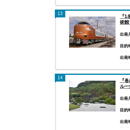
13
『1
術館
出発
目的
出発
14
『各
ル一
出発
目的
出発