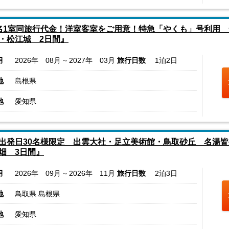
名1室同旅行代金！洋室客室をご用意！特急「やくも」号利用
・松江城 2日間』
月
2026年 08月 ~ 2027年 03月
旅行日数
1泊2日
地
島根県
地
愛知県
出発日30名様限定 出雲大社・足立美術館・鳥取砂丘 名湯
畑 3日間』
月
2026年 09月 ~ 2026年 11月
旅行日数
2泊3日
地
鳥取県 島根県
地
愛知県