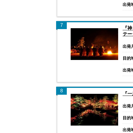
出発
7
『神
テー
出発
目的
出発
8
『一
出発
目的
出発