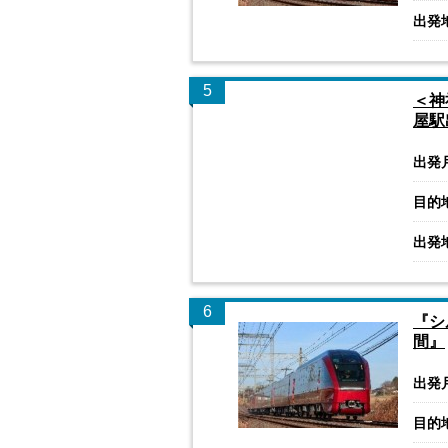
出発
5
＜神
屋駅
出発
目的
出発
6
『シ
間』
出発
目的