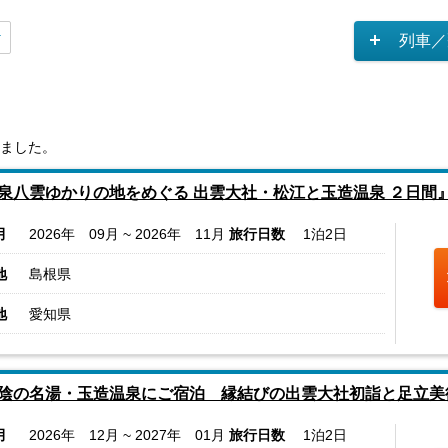
列車／
ました。
泉八雲ゆかりの地をめぐる 出雲大社・松江と玉造温泉 ２日間
月
2026年 09月 ~ 2026年 11月
旅行日数
1泊2日
地
島根県
地
愛知県
陰の名湯・玉造温泉にご宿泊 縁結びの出雲大社初詣と足立美
月
2026年 12月 ~ 2027年 01月
旅行日数
1泊2日