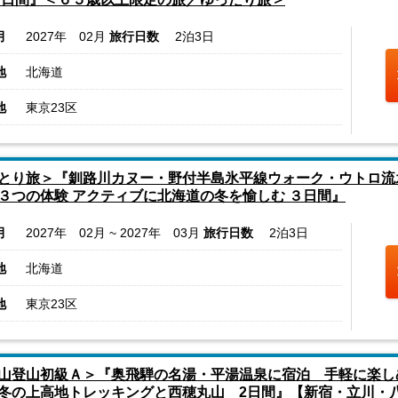
月
2027年 02月
旅行日数
2泊3日
地
北海道
地
東京23区
とり旅＞『釧路川カヌー・野付半島氷平線ウォーク・ウトロ流
３つの体験 アクティブに北海道の冬を愉しむ ３日間』
月
2027年 02月 ~ 2027年 03月
旅行日数
2泊3日
地
北海道
地
東京23区
山登山初級Ａ＞『奥飛騨の名湯・平湯温泉に宿泊 手軽に楽し
冬の上高地トレッキングと西穂丸山 2日間』【新宿・立川・