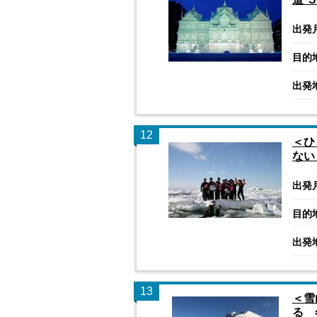
出発
目的
出発
12
＜ひ
ない
出発
目的
出発
13
＜雪
る 