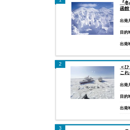
『冬
函館
出発
目的
出発
2
＜ひ
これ
出発
目的
出発
3