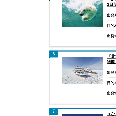
3日
出発
目的
出発
6
『北
物園
出発
目的
出発
7
＜ひ