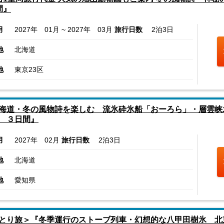
間』
月
2027年 01月 ~ 2027年 03月
旅行日数
2泊3日
地
北海道
地
東京23区
海道・冬の風物詩を楽しむ 流氷砕氷船「おーろら」・層雲峡
 ３日間』
月
2027年 02月
旅行日数
2泊3日
地
北海道
地
愛知県
とり旅＞『冬季運行のストーブ列車・幻想的な八甲田樹氷 北