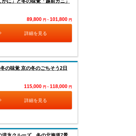
こがに」と冬の味覚「越前ガニ」
89,800
101,800
円 ~
円
詳細を見る
冬の味覚 京の冬のごちそう2日
115,000
118,000
円 ~
円
詳細を見る
秘の流氷クルーズ 冬の北海道7景