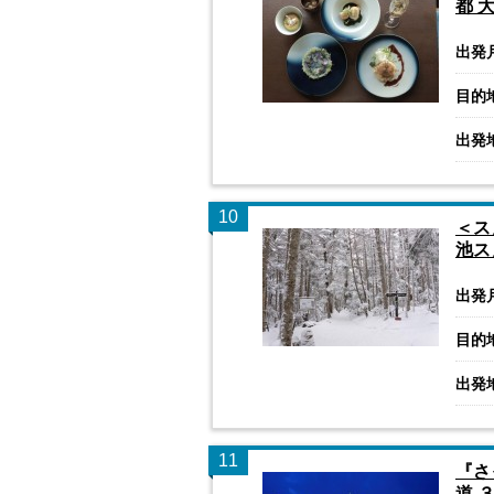
都 
出発
目的
出発
10
＜ス
池ス
出発
目的
出発
11
『さ
道 