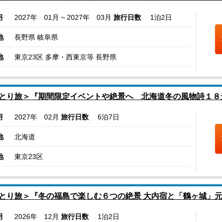
月
2027年 01月 ~ 2027年 03月
旅行日数
1泊2日
地
長野県 岐阜県
地
東京23区 多摩・西東京等 長野県
とり旅＞『期間限定イベントや絶景へ 北海道冬の風物詩１８
月
2027年 02月
旅行日数
6泊7日
地
北海道
地
東京23区
とり旅＞『冬の福島で楽しむ６つの絶景 大内宿と「鶴ヶ城」元
月
2026年 12月
旅行日数
1泊2日