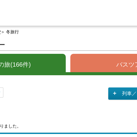
P
冬旅行
ー
旅(166件)
バスツア
列車／
りました。