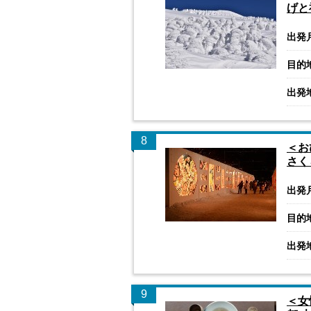
げと
出発
目的
出発
8
＜お
さく
出発
目的
出発
9
＜女