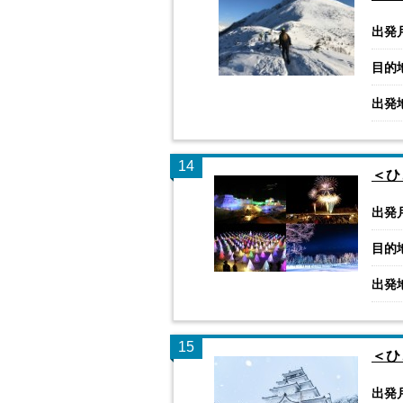
出発
目的
出発
14
＜ひ
出発
目的
出発
15
＜ひ
出発