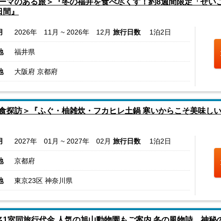
ーマのある旅＞『冬の福井を食べ尽くす！約8週間限定「せい
日間』
月
2026年 11月 ~ 2026年 12月
旅行日数
1泊2日
地
福井県
地
大阪府 京都府
食探訪＞『ふぐ・柚雑炊・フカヒレ土鍋 寒いからこそ美味しい
月
2027年 01月 ~ 2027年 02月
旅行日数
1泊2日
地
京都府
地
東京23区 神奈川県
名1室同旅行代金 人気の旭山動物園もご案内 冬の風物詩 神