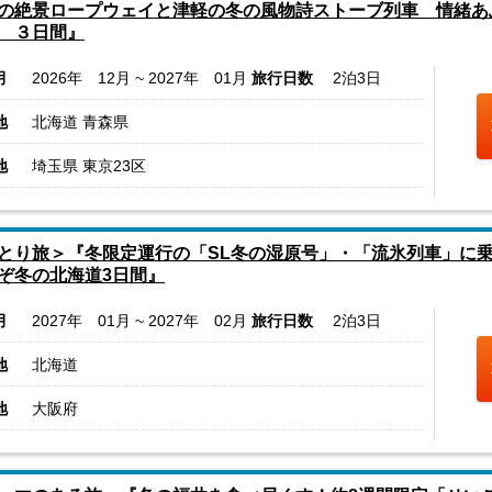
の絶景ロープウェイと津軽の冬の風物詩ストーブ列車 情緒あ
 ３日間』
月
2026年 12月 ~ 2027年 01月
旅行日数
2泊3日
地
北海道 青森県
地
埼玉県 東京23区
とり旅＞『冬限定運行の「SL冬の湿原号」・「流氷列車」に
ぞ冬の北海道3日間』
月
2027年 01月 ~ 2027年 02月
旅行日数
2泊3日
地
北海道
地
大阪府