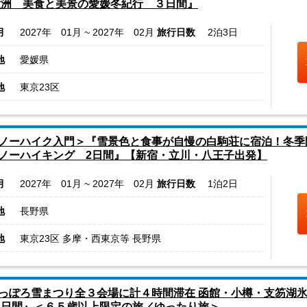
大洲 美食と美景の愛媛冬紀行 ３日間』
月
2027年 01月 ~ 2027年 02月
旅行日数
2泊3日
地
愛媛県
地
東京23区
ノーハイク入門＞『雪景色と食事が自慢の白駒荘に宿泊！冬季
ノーハイキング 2日間』【新宿・立川・八王子出発】
月
2027年 01月 ~ 2027年 02月
旅行日数
1泊2日
地
長野県
地
東京23区 多摩・西東京等 長野県
っぽろ雪まつり全３会場に計４時間滞在 函館・小樽・支笏湖氷
３日間』＜６５歳以上限定の旅／ゆったり旅＞