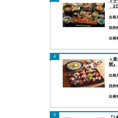
＜テ
2
出発
目的
出発
4
＜美
間』
出発
目的
出発
5
『1