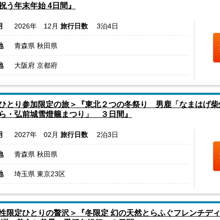
祝う年末年始 4日間』
月
2026年 12月
旅行日数
3泊4日
地
青森県 秋田県
地
大阪府 京都府
ひとり参加限定の旅＞『東北２つの冬祭り 男鹿「なまはげ柴
ら・弘前城雪燈籠まつり」 ３日間』
月
2027年 02月
旅行日数
2泊3日
地
青森県 秋田県
地
埼玉県 東京23区
性限定ひとりの贅沢＞『冬限定 幻の天然とらふぐフレンチディ