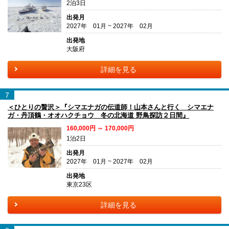
2泊3日
出発月
2027年 01月 ~ 2027年 02月
出発地
大阪府
詳細を見る
7
＜ひとりの贅沢＞『シマエナガの伝道師！山本さんと行く シマエナ
ガ・丹頂鶴・オオハクチョウ 冬の北海道 野鳥探訪２日間』
160,000円 ～ 170,000円
1泊2日
出発月
2027年 01月 ~ 2027年 02月
出発地
東京23区
詳細を見る