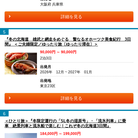
大阪府 兵庫県
詳細を見る
5
『冬の北海道 雄武と網走をめぐる 贅なるオホーツク美食紀行 3日
間』 ＜ご夫婦限定／ゆったり旅〔ゆったり滞在〕＞
90,000円 ～ 90,000円
2泊3日
出発月
2026年 12月 ~ 2027年 01月
出発地
東京23区
詳細を見る
6
＜ひとり旅＞『冬限定運行の「SL冬の湿原号」・「流氷列車」に乗
車 絶景列車と流氷船で楽しむ！これぞ冬の北海道3日間』
184,000円 ～ 199,000円