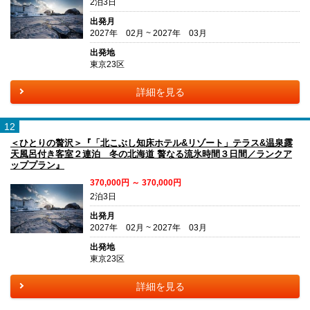
2泊3日
出発月
2027年 02月 ~ 2027年 03月
出発地
東京23区
詳細を見る
12
＜ひとりの贅沢＞『「北こぶし知床ホテル&リゾート」テラス&温泉露
天風呂付き客室２連泊 冬の北海道 贅なる流氷時間３日間／ランクア
ッププラン』
370,000円 ～ 370,000円
2泊3日
出発月
2027年 02月 ~ 2027年 03月
出発地
東京23区
詳細を見る