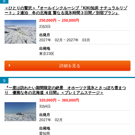
8
＜ひとりの贅沢＞『オールインクルーシブ「KIKI知床 ナチュラルリゾ
ート」２連泊 冬の北海道 贅なる流氷時間３日間／別宿プラン』
250,000円 ～ 250,000円
2泊3日
出発月
2027年 02月 ~ 2027年 03月
出発地
東京23区
詳細を見る
9
『一度は訪れたい期間限定の絶景 オホーツク流氷とさっぽろ雪まつ
り 優雅な冬の北海道 ４日間』＜プレミアムステージ＞
320,000円 ～ 360,000円
3泊4日
出発月
2027年 02月
出発地
愛知県