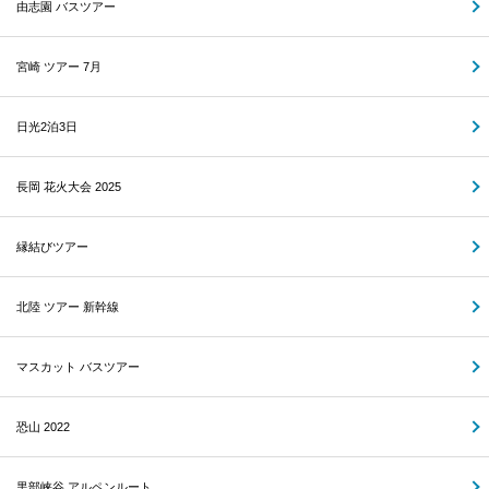
由志園 バスツアー
宮崎 ツアー 7月
日光2泊3日
長岡 花火大会 2025
縁結びツアー
北陸 ツアー 新幹線
マスカット バスツアー
恐山 2022
黒部峡谷 アルペンルート