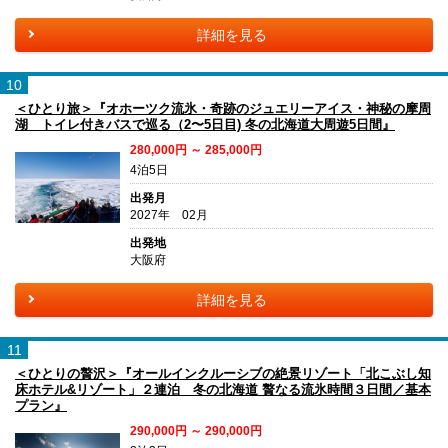
詳細を見る
10
＜ひとり旅＞『オホーツク流氷・奇跡のジュエリーアイス・神秘の摩周
湖 トイレ付きバスで巡る（2〜5日目) 冬の北海道大周遊5日間』
280,000円 ～ 285,000円
4泊5日
出発月
2027年 02月
出発地
大阪府
詳細を見る
11
＜ひとりの贅沢＞『オールインクルーシブの絶景リゾート「北こぶし知
床ホテル&リゾート」２連泊 冬の北海道 贅なる流氷時間３日間／基本
プラン』
290,000円 ～ 290,000円