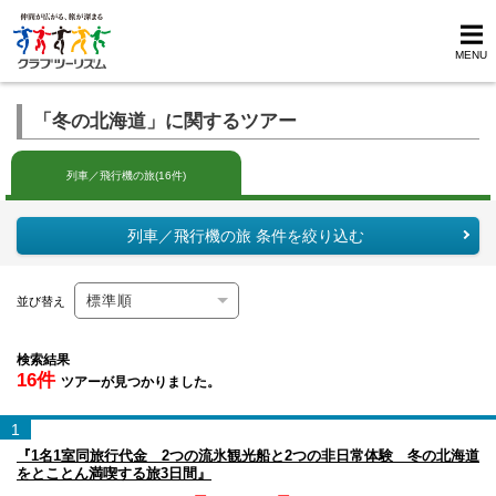
MENU
「冬の北海道」に関するツアー
列車／飛行機の旅(16件)
列車／飛行機の旅 条件を絞り込む
並び替え
検索結果
16件
ツアーが見つかりました。
1
『1名1室同旅行代金 2つの流氷観光船と2つの非日常体験 冬の北海道
をとことん満喫する旅3日間』