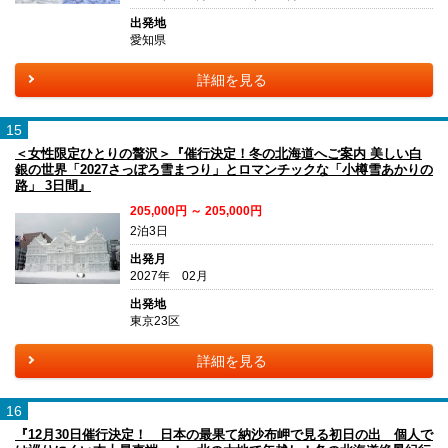
出発地
愛知県
詳細を見る
15
＜女性限定ひとりの贅沢＞『催行決定！冬の北海道へご案内 美しい白
銀の世界「2027さっぽろ雪まつり」とロマンチックな「小樽雪あかりの
路」 3日間』
205,000円 ～ 205,000円
2泊3日
出発月
2027年 02月
出発地
東京23区
詳細を見る
16
『12月30日催行決定！ 日本の最果て納沙布岬で見る初日の出 個人で