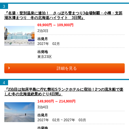
3
『名湯・登別温泉に連泊！ さっぽろ雪まつり3会場制覇・小樽・支笏
湖氷濤まつり 冬の北海道ハイライト 3日間』
69,900円 ～ 109,900円
2泊3日
出発月
2027年 02月
出発地
東京23区
詳細を見る
4
『2泊目は知床半島に佇む弊社Sランクホテルに宿泊！2つの流氷船で楽
しむ冬の北海道絶景めぐり4日間』
149,900円 ～ 214,900円
3泊4日
出発月
2027年 02月 ~ 2027年 03月
出発地