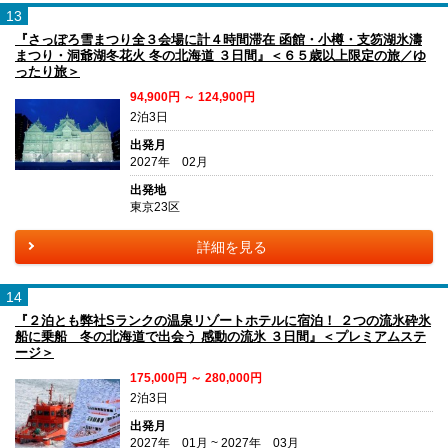
13
『さっぽろ雪まつり全３会場に計４時間滞在 函館・小樽・支笏湖氷濤
まつり・洞爺湖冬花火 冬の北海道 ３日間』＜６５歳以上限定の旅／ゆ
ったり旅＞
94,900円 ～ 124,900円
2泊3日
出発月
2027年 02月
出発地
東京23区
詳細を見る
14
『２泊とも弊社Sランクの温泉リゾートホテルに宿泊！ ２つの流氷砕氷
船に乗船 冬の北海道で出会う 感動の流氷 ３日間』＜プレミアムステ
ージ＞
175,000円 ～ 280,000円
2泊3日
出発月
2027年 01月 ~ 2027年 03月