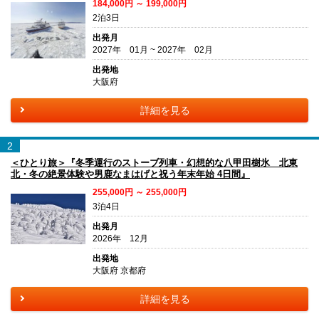
184,000円 ～ 199,000円
2泊3日
出発月
2027年 01月 ~ 2027年 02月
出発地
大阪府
詳細を見る
2
＜ひとり旅＞『冬季運行のストーブ列車・幻想的な八甲田樹氷 北東
北・冬の絶景体験や男鹿なまはげと祝う年末年始 4日間』
255,000円 ～ 255,000円
3泊4日
出発月
2026年 12月
出発地
大阪府 京都府
詳細を見る