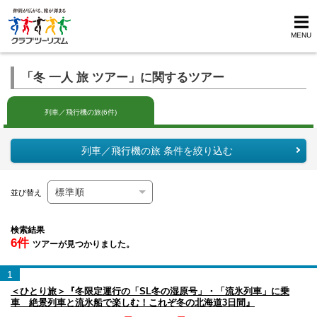
MENU
「冬 一人 旅 ツアー」に関するツアー
列車／飛行機の旅(6件)
列車／飛行機の旅 条件を絞り込む
並び替え
検索結果
6件
ツアーが見つかりました。
1
＜ひとり旅＞『冬限定運行の「SL冬の湿原号」・「流氷列車」に乗
車 絶景列車と流氷船で楽しむ！これぞ冬の北海道3日間』