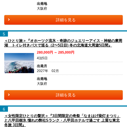
出発地
大阪府
詳細を見る
5
＜ひとり旅＞『オホーツク流氷・奇跡のジュエリーアイス・神秘の摩周
湖 トイレ付きバスで巡る（2〜5日目) 冬の北海道大周遊5日間』
280,000円 ～ 285,000円
4泊5日
出発月
2027年 02月
出発地
大阪府
詳細を見る
6
＜女性限定ひとりの贅沢＞『3日間限定の奇祭「なまはげ柴灯まつり」
と八甲田樹氷 憧れの弊社Sランク・八甲田ホテルで過ごす 上質な東北
冬旅 3日間』