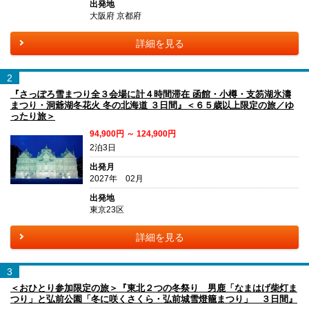
出発地
大阪府 京都府
詳細を見る
2
『さっぽろ雪まつり全３会場に計４時間滞在 函館・小樽・支笏湖氷濤
まつり・洞爺湖冬花火 冬の北海道 ３日間』＜６５歳以上限定の旅／ゆ
ったり旅＞
94,900円 ～ 124,900円
2泊3日
出発月
2027年 02月
出発地
東京23区
詳細を見る
3
＜おひとり参加限定の旅＞『東北２つの冬祭り 男鹿「なまはげ柴灯ま
つり」と弘前公園「冬に咲くさくら・弘前城雪燈籠まつり」 ３日間』