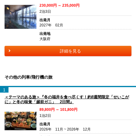
230,000円 ～ 235,000円
2泊3日
出発月
2027年 02月
出発地
大阪府
詳細を見る
その他の列車/飛行機の旅
1
＜テーマのある旅＞『冬の福井を食べ尽くす！約8週間限定「せいこが
に」と冬の味覚「越前ガニ」 2日間』
89,800円 ～ 101,800円
1泊2日
出発月
2026年 11月 ~ 2026年 12月