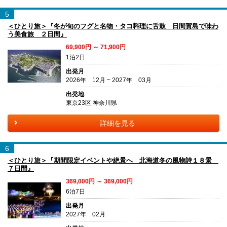
5
＜ひとり旅＞『冬が旬のフグと名物・タコ料理に舌鼓 日間賀島で味わ
う美食旅 ２日間』
69,900円 ～ 71,900円
1泊2日
出発月
2026年 12月 ~ 2027年 03月
出発地
東京23区 神奈川県
詳細を見る
6
＜ひとり旅＞『期間限定イベントや絶景へ 北海道冬の風物詩１８景
７日間』
369,000円 ～ 369,000円
6泊7日
出発月
2027年 02月