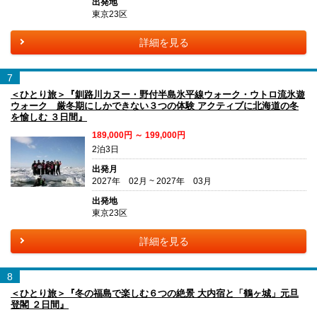
出発地
東京23区
詳細を見る
7
＜ひとり旅＞『釧路川カヌー・野付半島氷平線ウォーク・ウトロ流氷遊
ウォーク 厳冬期にしかできない３つの体験 アクティブに北海道の冬
を愉しむ ３日間』
189,000円 ～ 199,000円
2泊3日
出発月
2027年 02月 ~ 2027年 03月
出発地
東京23区
詳細を見る
8
＜ひとり旅＞『冬の福島で楽しむ６つの絶景 大内宿と「鶴ヶ城」元旦
登閣 ２日間』