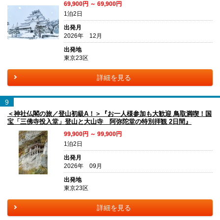
69,900円 ～ 69,900円
1泊2日
出発月
2026年 12月
出発地
東京23区
詳細を見る
9
＜神社仏閣の旅／登山初級A！＞『お一人様参加も大歓迎 鳥取満喫！国
宝「三佛寺投入堂」登山と大山寺 阿弥陀堂の特別拝観 2日間』
99,900円 ～ 99,900円
1泊2日
出発月
2026年 09月
出発地
東京23区
詳細を見る