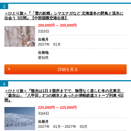
3
＜ひとり旅＞『「雪の妖精」シマエナガなど 北海道冬の野鳥と流氷に
出会う 3日間』【中部国際空港出発】
200,000円 ～ 200,000円
2泊3日
出発月
2027年 01月
出発地
愛知県
詳細を見る
4
＜ひとり旅＞『観光は1日３箇所までで、無理なく楽しむ冬の北東北
「森吉山」「八甲田」2つの樹氷とあったか津軽鉄道ストーブ列車 4日
間』
225,000円 ～ 225,000円
3泊4日
出発月
2027年 01月 ~ 2027年 03月