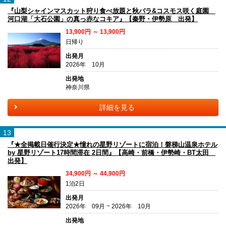
『山梨シャインマスカット狩り食べ放題と秋バラ&コスモス咲く庭園
河口湖「大石公園」の真っ赤なコキア』【秦野・伊勢原 出発】
13,900円 ～ 13,900円
日帰り
出発月
2026年 10月
出発地
神奈川県
詳細を見る
13
『★全掲載日催行決定★憧れの星野リゾートに宿泊！磐梯山温泉ホテル
by 星野リゾート17時間滞在 2日間』【高崎・前橋・伊勢崎・BT太田
出発】
34,900円 ～ 44,900円
1泊2日
出発月
2026年 09月 ~ 2026年 10月
出発地