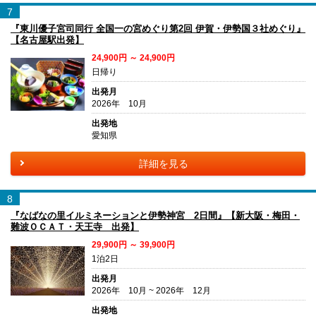
7
『東川優子宮司同行 全国一の宮めぐり第2回 伊賀・伊勢国３社めぐり』
【名古屋駅出発】
24,900円 ～ 24,900円
日帰り
出発月
2026年 10月
出発地
愛知県
詳細を見る
8
『なばなの里イルミネーションと伊勢神宮 2日間』【新大阪・梅田・
難波ＯＣＡＴ・天王寺 出発】
29,900円 ～ 39,900円
1泊2日
出発月
2026年 10月 ~ 2026年 12月
出発地