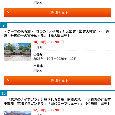
大阪府
詳細を見る
9
＜テーマのある旅＞『3つの「元伊勢」と元出雲「出雲大神宮」へ 丹
波・丹後の一の宮をめぐる』【新大阪出発】
18,900円 ～ 18,900円
日帰り
出発月
2026年 10月 ~ 2026年 12月
出発地
大阪府
詳細を見る
10
『「東洋のナイアガラ」と称される名瀑「吹割の滝」 大迫力の紅葉空
中散歩「苗場ドラゴンドラ」「田代ロープウェー」』【伊勢崎 出発】
12,900円 ～ 12,900円