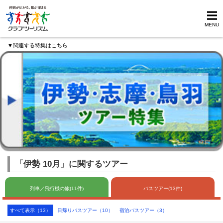
MENU
▼関連する特集はこちら
「伊勢 10月」に関するツアー
列車／飛行機の旅(11件)
バスツアー(13件)
すべて表示（13）
日帰りバスツアー（10）
宿泊バスツアー（3）