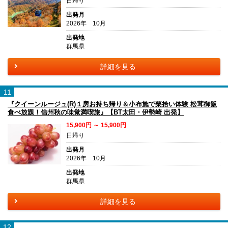
日帰り
出発月
2026年 10月
出発地
群馬県
詳細を見る
11
『クイーンルージュ(R)１房お持ち帰り＆小布施で栗拾い体験 松茸御飯
食べ放題！信州秋の味覚満喫旅』【BT太田・伊勢崎 出発】
15,900円 ～ 15,900円
日帰り
出発月
2026年 10月
出発地
群馬県
詳細を見る
12