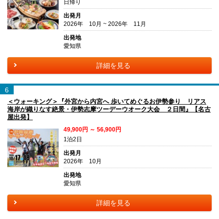
日帰り
出発月
2026年 10月 ~ 2026年 11月
出発地
愛知県
詳細を見る
6
＜ウォーキング＞『外宮から内宮へ 歩いてめぐるお伊勢参り リアス
海岸が織りなす絶景・伊勢志摩ツーデーウオーク大会 ２日間』【名古
屋出発】
49,900円 ～ 56,900円
1泊2日
出発月
2026年 10月
出発地
愛知県
詳細を見る