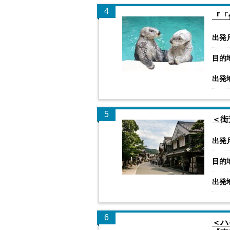
4
『「
出発
目的
出発
5
＜街
出発
目的
出発
6
＜ハ