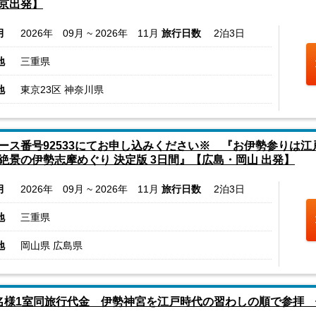
京出発】
月
2026年 09月 ~ 2026年 11月
旅行日数
2泊3日
地
三重県
地
東京23区 神奈川県
ース番号92533にてお申し込みください※ 『お伊勢参りは江
絶景の伊勢志摩めぐり 決定版 3日間』【広島・岡山 出発】
月
2026年 09月 ~ 2026年 11月
旅行日数
2泊3日
地
三重県
地
岡山県 広島県
名様1室同旅行代金 伊勢神宮を江戸時代の習わしの順で参拝 