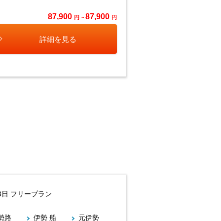
87,900
87,900
円 ~
円
詳細を見る
3日 フリープラン
勢路
伊勢 船
元伊勢