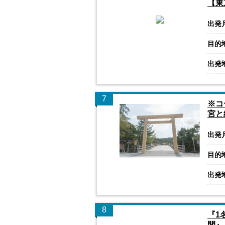
【東
出発
目的
出発
7
※コ
宮と
出発
目的
出発
8
『1
間』