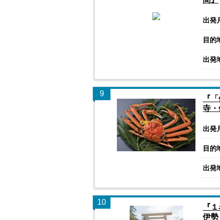
出発
目的
出発
9
『「
寺・
出発
目的
出発
10
『１
伊勢