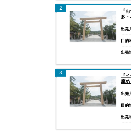
2
『お
多・
出発
目的
出発
3
『イ
摩め
出発
目的
出発