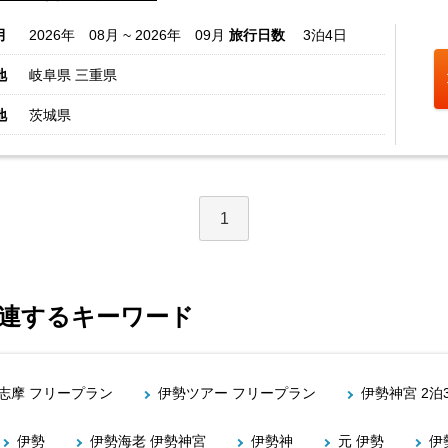
月
2026年 08月 ~ 2026年 09月
旅行日数
3泊4日
地
岐阜県 三重県
地
茨城県
1
関連するキーワード
志摩 フリープラン
伊勢ツアー フリープラン
伊勢神宮 2泊
伊勢
伊勢海老 伊勢神宮
伊勢神
元 伊勢
伊