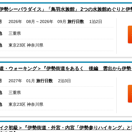
伊勢シーパラダイス」「鳥羽水族館」 2つの水族館めぐりと伊勢
月
2026年 08月 ~ 2026年 09月
旅行日数
1泊2日
地
三重県
地
東京23区 神奈川県
道・ウォーキング＞『伊勢街道をあるく 後編 雲出から伊勢
月
2027年 01月
旅行日数
2泊3日
地
三重県
地
東京23区 神奈川県
イク初級＞『伊勢街道・外宮・内宮「伊勢参りハイキング」と