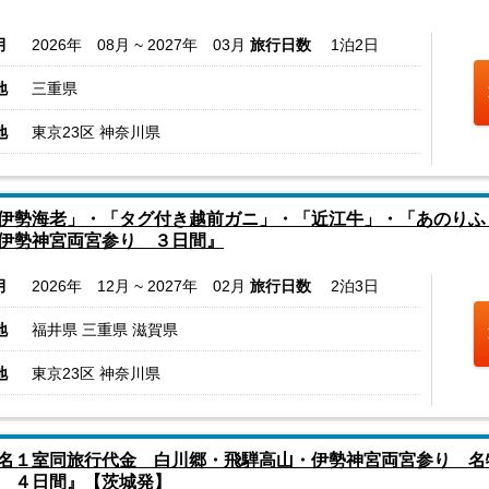
月
2026年 08月 ~ 2027年 03月
旅行日数
1泊2日
地
三重県
地
東京23区 神奈川県
伊勢海老」・「タグ付き越前ガニ」・「近江牛」・「あのりふ
伊勢神宮両宮参り ３日間』
月
2026年 12月 ~ 2027年 02月
旅行日数
2泊3日
地
福井県 三重県 滋賀県
地
東京23区 神奈川県
名１室同旅行代金 白川郷・飛騨高山・伊勢神宮両宮参り 名
 ４日間』【茨城発】