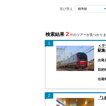
並び替え
2
検索結果
件
のツアーが見つかり
1
＜テ
駅集
出発
目的
出発
2
『1