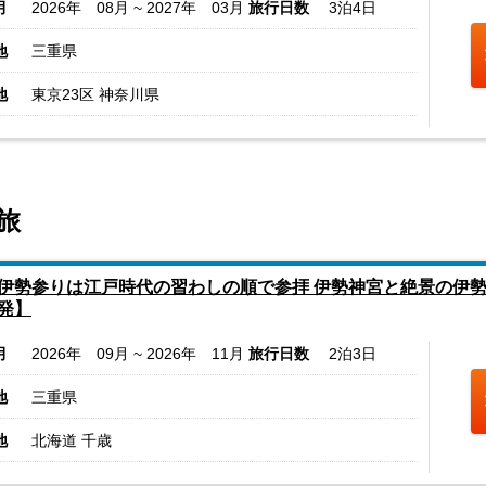
月
2026年 08月 ~ 2027年 03月
旅行日数
3泊4日
地
三重県
地
東京23区 神奈川県
旅
伊勢参りは江戸時代の習わしの順で参拝 伊勢神宮と絶景の伊勢
発】
月
2026年 09月 ~ 2026年 11月
旅行日数
2泊3日
地
三重県
地
北海道 千歳