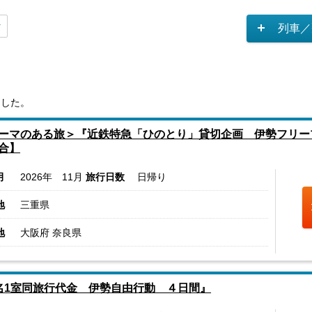
列車／
ました。
ーマのある旅＞『近鉄特急「ひのとり」貸切企画 伊勢フリー
合】
月
2026年 11月
旅行日数
日帰り
地
三重県
地
大阪府 奈良県
名1室同旅行代金 伊勢自由行動 ４日間』