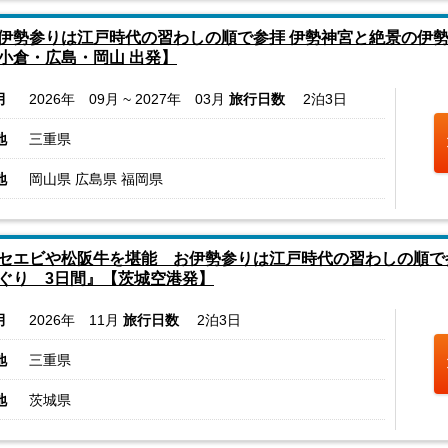
伊勢参りは江戸時代の習わしの順で参拝 伊勢神宮と絶景の伊勢志
小倉・広島・岡山 出発】
月
2026年 09月 ~ 2027年 03月
旅行日数
2泊3日
地
三重県
地
岡山県 広島県 福岡県
セエビや松阪牛を堪能 お伊勢参りは江戸時代の習わしの順で
ぐり 3日間』【茨城空港発】
月
2026年 11月
旅行日数
2泊3日
地
三重県
地
茨城県