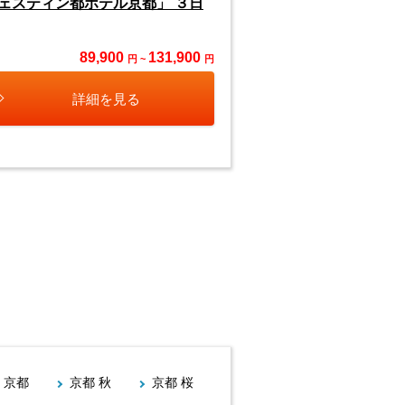
ェスティン都ホテル京都」 ３日
89,900
131,900
円 ~
円
詳細を見る
 京都
京都 秋
京都 桜