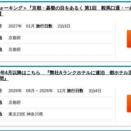
ォーキング＞『京都・碁盤の目をあるく 第1回 鞍馬口通・一
】
月
2027年 01月
旅行日数
2泊3日
地
京都府
地
京都府
26年4月以降はこちら 『弊社Aランクホテルに連泊 都ホテ
間』
月
2026年 08月 ~ 2026年 12月
旅行日数
3泊4日
地
京都府
地
東京23区 神奈川県