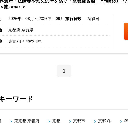
界遺産・法隆寺や悠久の時を紡ぐ「京都迎賓館」と憧れの「ウ
旅’smart＞
月
2026年 08月 ~ 2026年 09月
旅行日数
2泊3日
地
京都府 奈良県
地
東京23区 神奈川県
1
るキーワード
都
東京都 京都府
京都
京都市
京都 冬
蟹