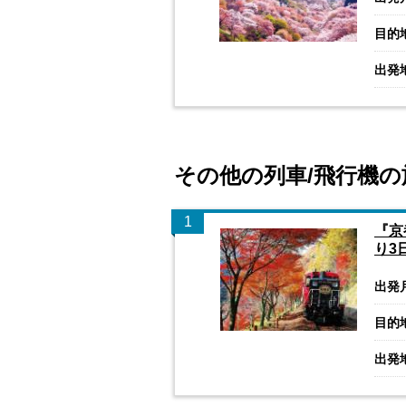
目的
出発
その他の列車/飛行機の
1
『京
り3
出発
目的
出発