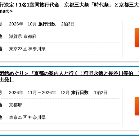
行決定！1名1室同旅行代金 京都三大祭「時代祭」と京都三大
mart＞
月
2026年 10月
旅行日数
2泊3日
地
滋賀県 京都府
地
東京23区 神奈川県
術館めぐり＞『京都の案内人と行く！狩野永徳と長谷川等伯 
出発】
月
2026年 11月 ~ 2026年 12月
旅行日数
1泊2日
地
京都府
地
東京23区 神奈川県