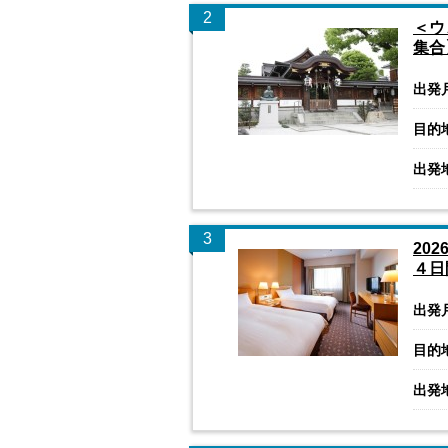
2
＜ウ
集合
出発
目的
出発
3
20
４日
出発
目的
出発