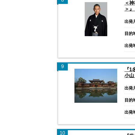
＜神
＞』
出発
目的
出発
9
『1
小山
出発
目的
出発
10