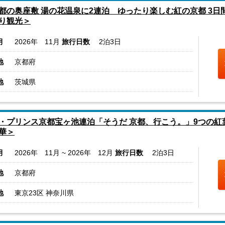
都の奥座敷 湯の花温泉に2連泊 ゆったり楽しむ紅の京都 3
り観光＞
月
2026年 11月
旅行日数
2泊3日
地
京都府
地
茨城県
・プリンス京都宝ヶ池連泊「そうだ 京都、行こう。」9つの
華＞
月
2026年 11月 ~ 2026年 12月
旅行日数
2泊3日
地
京都府
地
東京23区 神奈川県