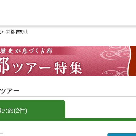
P
京都 吉野山
るツアー
の旅(2件)