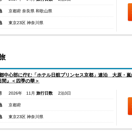
地
京都府 奈良県 和歌山県
地
東京23区 神奈川県
旅
都中心部に佇む「ホテル日航プリンセス京都」連泊 大原・嵐
日間』＜四季の華＞
月
2026年 11月
旅行日数
2泊3日
地
京都府
地
東京23区 神奈川県