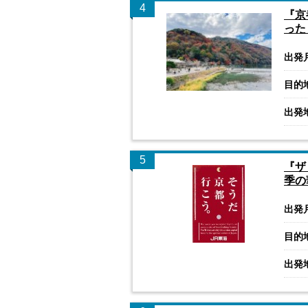
4
『京
った
出発
目的
出発
5
『ザ
季の
出発
目的
出発