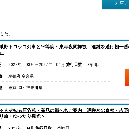
列車／
ました。
峨野トロッコ列車と平等院・東寺夜間拝観 混雑を避け朝一番
』
月
2027年 03月 ~ 2027年 04月
旅行日数
2泊3日
地
京都府 奈良県
地
東京23区 神奈川県
る人ぞ知る原谷苑・高見の郷へもご案内 遅咲きの京都・吉野
り旅・ゆったり観光＞
月
2027年 04月
旅行日数
2泊3日