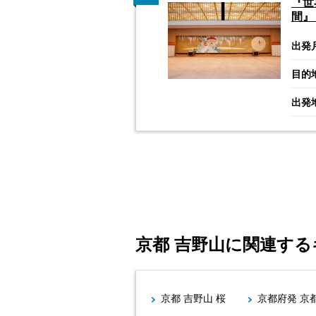
『世
間』＜
出発
目的
出発
京都 吉野山に関連す
京都 吉野山 桜
京都府発 京