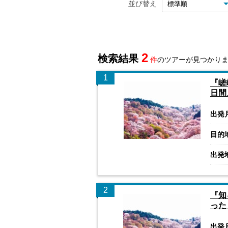
並び替え
2
検索結果
件
のツアーが見つかり
1
『嵯
日間
出発
目的
出発
2
『知
った
出発