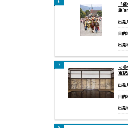
6
『催
旅’s
出発
目的
出発
7
＜美
京駅
出発
目的
出発
8