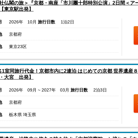
社仏閣の旅＞『京都・南座「市川團十郎特別公演」2日間＜ア
【東京駅出発】
月
2026年 10月
旅行日数
1泊2日
地
京都府
地
東京23区
名1室同旅行代金！京都市内に2連泊 はじめての京都 世界遺産
・大宮 出発】
月
2026年 09月 ~ 2027年 03月
旅行日数
2泊3日
地
京都府
地
栃木県 埼玉県