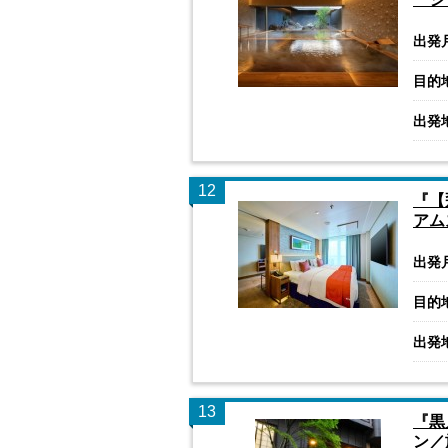
出発
目的
出発
12
『【
アム
出発
目的
出発
13
『黒
ン／