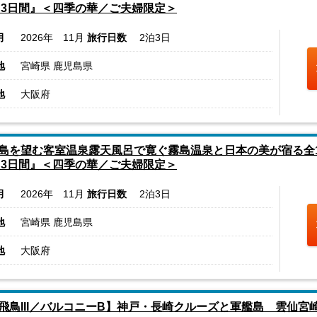
 3日間』＜四季の華／ご夫婦限定＞
月
2026年 11月
旅行日数
2泊3日
地
宮崎県 鹿児島県
地
大阪府
島を望む客室温泉露天風呂で寛ぐ霧島温泉と日本の美が宿る全1
 3日間』＜四季の華／ご夫婦限定＞
月
2026年 11月
旅行日数
2泊3日
地
宮崎県 鹿児島県
地
大阪府
飛鳥III／バルコニーB】神戸・長崎クルーズと軍艦島 雲仙宮