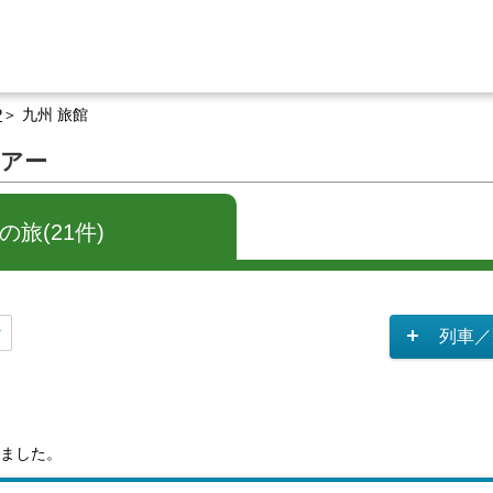
P
九州 旅館
ツアー
旅(21件)
列車／
ました。