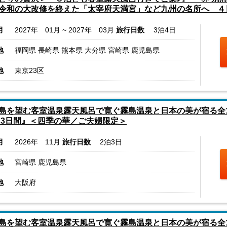
令和の大改修を終えた「太宰府天満宮」など九州の名所へ ４
月
2027年 01月 ~ 2027年 03月
旅行日数
3泊4日
地
福岡県 長崎県 熊本県 大分県 宮崎県 鹿児島県
地
東京23区
島を望む客室温泉露天風呂で寛ぐ霧島温泉と日本の美が宿る全1
 3日間』＜四季の華／ご夫婦限定＞
月
2026年 11月
旅行日数
2泊3日
地
宮崎県 鹿児島県
地
大阪府
島を望む客室温泉露天風呂で寛ぐ霧島温泉と日本の美が宿る全1