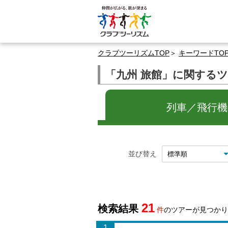
クラブツーリズムTOP
キーワードTO
「九州 旅館」に関する
列車／飛行機の
並び替え
21
検索結果
件
のツアーが見つかり
1