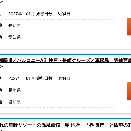
＞
月
2027年 01月
旅行日数
3泊4日
地
長崎県
地
愛知県
飛鳥III／バルコニーA】神戸・長崎クルーズと軍艦島 雲仙宮
＞
月
2027年 01月
旅行日数
3泊4日
地
長崎県
地
愛知県
れの星野リゾートの温泉旅館「界 別府」「界 長門」と四季の
＞