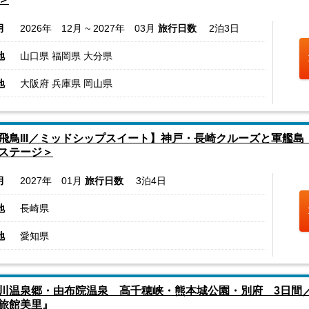
月
2026年 12月 ~ 2027年 03月
旅行日数
2泊3日
地
山口県 福岡県 大分県
地
大阪府 兵庫県 岡山県
飛鳥III／ミッドシップスイート】神戸・長崎クルーズと軍艦
ステージ＞
月
2027年 01月
旅行日数
3泊4日
地
長崎県
地
愛知県
川温泉郷・由布院温泉 高千穂峡・熊本城公園・別府 3日間
旅館美里』