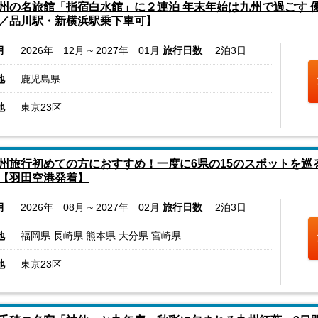
州の名旅館「指宿白水館」に２連泊 年末年始は九州で過ごす 
／品川駅・新横浜駅乗下車可】
月
2026年 12月 ~ 2027年 01月
旅行日数
2泊3日
地
鹿児島県
地
東京23区
州旅行初めての方におすすめ！一度に6県の15のスポットを巡
【羽田空港発着】
月
2026年 08月 ~ 2027年 02月
旅行日数
2泊3日
地
福岡県 長崎県 熊本県 大分県 宮崎県
地
東京23区