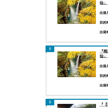
仙」
出発
目的
出発
8
『桜
仙」
出発
目的
出発
9
『【