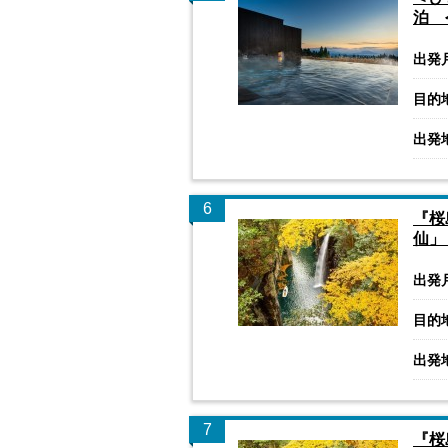
泊 
出発
目的
出発
6
『桜
仙」
出発
目的
出発
7
『桜