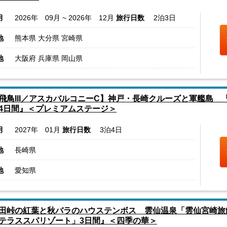
月
2026年 09月 ~ 2026年 12月
旅行日数
2泊3日
地
熊本県 大分県 宮崎県
地
大阪府 兵庫県 岡山県
飛鳥III／アスカバルコニーC】神戸・長崎クルーズと軍艦島
4日間』＜プレミアムステージ＞
月
2027年 01月
旅行日数
3泊4日
地
長崎県
地
愛知県
田峠の紅葉と秋バラのハウステンボス 雲仙温泉「雲仙宮崎旅
テラススパリゾート」3日間』＜四季の華＞