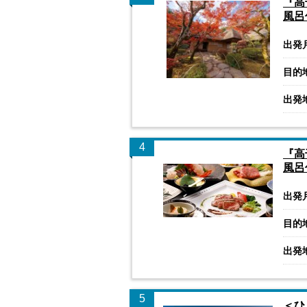
『高
風呂
出発
目的
出発
4
『高
風呂
出発
目的
出発
5
＜ひ