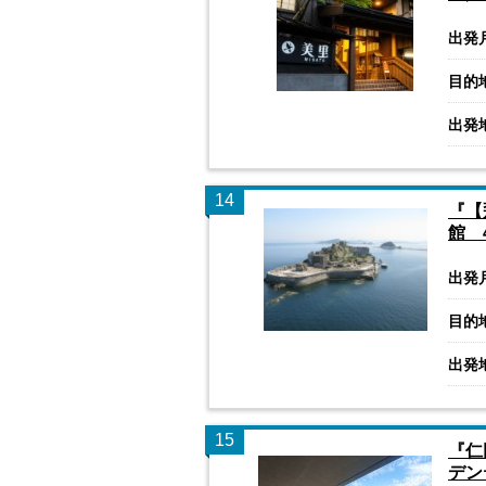
出発
目的
出発
14
『【
館 
出発
目的
出発
15
『仁
デン