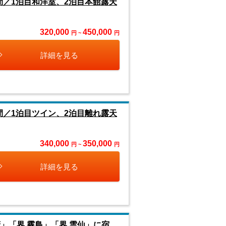
／1泊目和洋室、2泊目本館露天
320,000
450,000
円 ~
円
詳細を見る
／1泊目ツイン、2泊目離れ露天
340,000
350,000
円 ~
円
詳細を見る
」「界 霧島」「界 雲仙」に宿