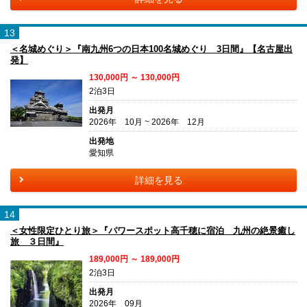
13
＜名城めぐり＞『南九州6つの日本100名城めぐり 3日間』【名古屋出
発】
130,000円 ～ 130,000円
2泊3日
出発月
2026年 10月 ~ 2026年 12月
出発地
愛知県
詳細を見る
14
＜女性限定ひとり旅＞『パワースポット高千穂に宿泊 九州の絶景癒し
旅 ３日間』
189,000円 ～ 189,000円
2泊3日
出発月
2026年 09月