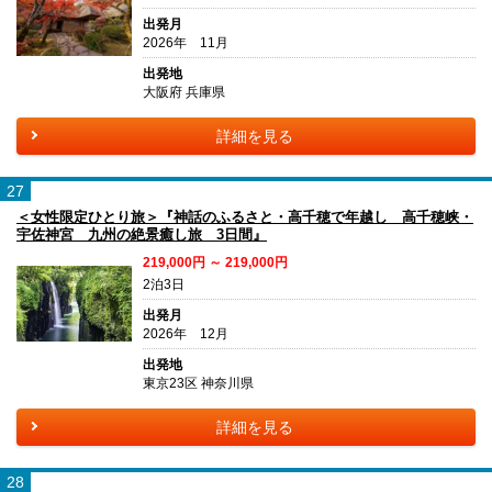
出発月
2026年 11月
出発地
大阪府 兵庫県
詳細を見る
27
＜女性限定ひとり旅＞『神話のふるさと・高千穂で年越し 高千穂峡・
宇佐神宮 九州の絶景癒し旅 3日間』
219,000円 ～ 219,000円
2泊3日
出発月
2026年 12月
出発地
東京23区 神奈川県
詳細を見る
28