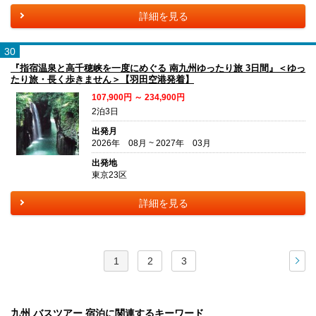
詳細を見る
30
『指宿温泉と高千穂峡を一度にめぐる 南九州ゆったり旅 3日間』＜ゆっ
たり旅・長く歩きません＞【羽田空港発着】
107,900円 ～ 234,900円
2泊3日
出発月
2026年 08月 ~ 2027年 03月
出発地
東京23区
詳細を見る
1
2
3
次
九州 バスツアー 宿泊に関連するキーワード