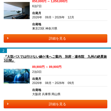
850,000円 ～ 1,050,000円
6泊7日
出発月
2026年 09月 ~ 2026年 12月
出発地
東京23区 神奈川県
詳細を見る
2
『大型バスでは行けない鍋ケ滝へご案内 別府・湯布院 九州の絶景旅
3日間』
89,900円 ～ 89,900円
2泊3日
出発月
2026年 08月 ~ 2026年 09月
出発地
大阪府 兵庫県 岡山県
詳細を見る