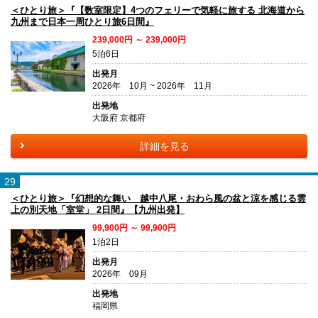
＜ひとり旅＞『【数室限定】4つのフェリーで気軽に旅する 北海道から
九州まで日本一周ひとり旅6日間』
239,000円 ～ 239,000円
5泊6日
出発月
2026年 10月 ~ 2026年 11月
出発地
大阪府 京都府
詳細を見る
29
＜ひとり旅＞『幻想的な舞い 越中八尾・おわら風の盆と涼を感じる雲
上の別天地「室堂」 2日間』【九州出発】
99,900円 ～ 99,900円
1泊2日
出発月
2026年 09月
出発地
福岡県