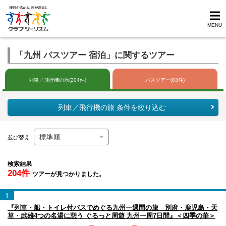
MENU
「九州 バスツアー 宿泊」に関するツアー
列車／飛行機の旅(204件)
バスツアー(83件)
列車／飛行機の旅 条件を絞り込む
並び替え
検索結果
204件
ツアーが見つかりました。
1
『列車・船・トイレ付バスでめぐる九州一週間の旅 別府・鹿児島・天
草・武雄4つの名湯に憩う ぐるっと周遊 九州一周7日間』＜四季の華＞