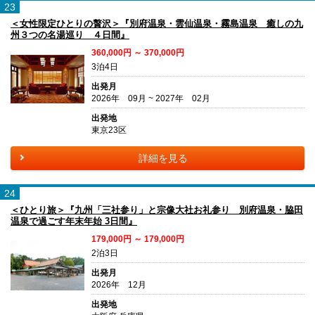
23
＜女性限定ひとりの贅沢＞『別府温泉・雲仙温泉・霧島温泉 癒しの九
州３つの名湯巡り ４日間』
360,000円 ～ 370,000円
3泊4日
出発月
2026年 09月 ~ 2027年 02月
出発地
東京23区
詳細を見る
24
＜ひとり旅＞『九州「三社参り」と宗像大社お礼参り 別府温泉・脇田
温泉で過ごす年末年始 3日間』
179,000円 ～ 179,000円
2泊3日
出発月
2026年 12月
出発地