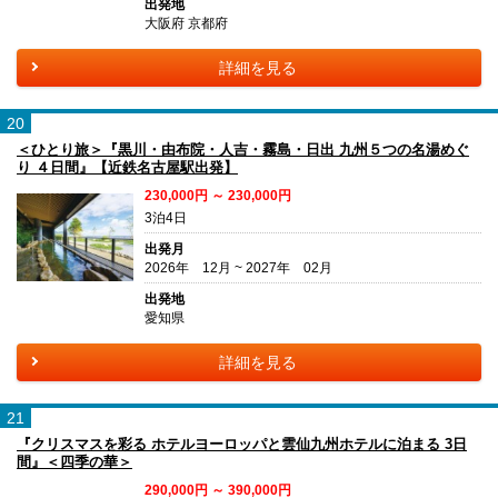
出発地
大阪府 京都府
詳細を見る
20
＜ひとり旅＞『黒川・由布院・人吉・霧島・日出 九州５つの名湯めぐ
り ４日間』【近鉄名古屋駅出発】
230,000円 ～ 230,000円
3泊4日
出発月
2026年 12月 ~ 2027年 02月
出発地
愛知県
詳細を見る
21
『クリスマスを彩る ホテルヨーロッパと雲仙九州ホテルに泊まる 3日
間』＜四季の華＞
290,000円 ～ 390,000円