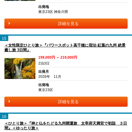
出発地
東京23区 神奈川県
詳細を見る
15
＜女性限定ひとり旅＞『パワースポット高千穂に宿泊 紅葉の九州 絶景
癒し旅 3日間』
199,000円 ～ 219,000円
2泊3日
出発月
2026年 11月
出発地
東京23区
詳細を見る
16
＜ひとり旅＞『神と仏をたどる九州開運旅 太宰府天満宮で初詣 ３日
間』＜ゆったり旅＞