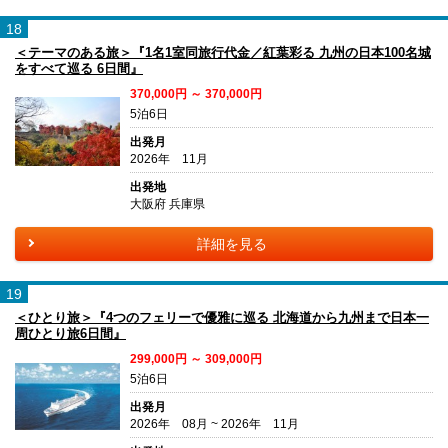
18
＜テーマのある旅＞『1名1室同旅行代金／紅葉彩る 九州の日本100名城
をすべて巡る 6日間』
370,000円 ～ 370,000円
5泊6日
出発月
2026年 11月
出発地
大阪府 兵庫県
詳細を見る
19
＜ひとり旅＞『4つのフェリーで優雅に巡る 北海道から九州まで日本一
周ひとり旅6日間』
299,000円 ～ 309,000円
5泊6日
出発月
2026年 08月 ~ 2026年 11月