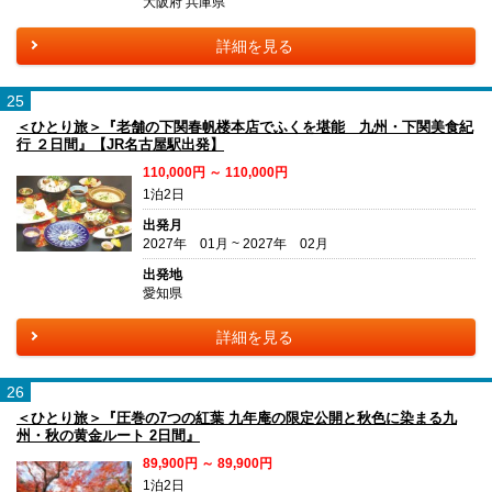
大阪府 兵庫県
詳細を見る
25
＜ひとり旅＞『老舗の下関春帆楼本店でふくを堪能 九州・下関美食紀
行 ２日間』【JR名古屋駅出発】
110,000円 ～ 110,000円
1泊2日
出発月
2027年 01月 ~ 2027年 02月
出発地
愛知県
詳細を見る
26
＜ひとり旅＞『圧巻の7つの紅葉 九年庵の限定公開と秋色に染まる九
州・秋の黄金ルート 2日間』
89,900円 ～ 89,900円
1泊2日