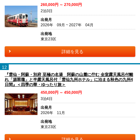
260,000円 ～ 270,000円
2泊3日
出発月
2026年 09月 ~ 2027年 04月
出発地
東京23区
詳細を見る
12
『雲仙・阿蘇・別府 至極の名湯 阿蘇の山麓に佇む 全室露天風呂付離
れ「源翠瓏」と半露天風呂付「雲仙九州ホテル」に泊まる秋色の九州4
日間』＜四季の華・ゆったり旅＞
450,000円 ～ 450,000円
3泊4日
出発月
2026年 11月
出発地
東京23区
詳細を見る