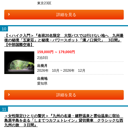
東京23区
詳細を見る
10
【＜ハイク入門＞『各班20名限定 大型バスでは行けない地へ 九州最
後の秘境「五家荘」と秘境・パワースポット「溝ノ口洞穴」 3日間』
【中部国際空港】
159,000円 ～ 179,000円
2泊3日
出発月
2026年 10月 ~ 2026年 12月
出発地
愛知県
詳細を見る
11
＜女性限定ひとりの贅沢＞『九州の名湯・嬉野温泉と雲仙温泉に宿泊
島原半島を走る「しまてつカフェトレイン」貸切乗車 クラシックな西
九州の旅 ３日間』