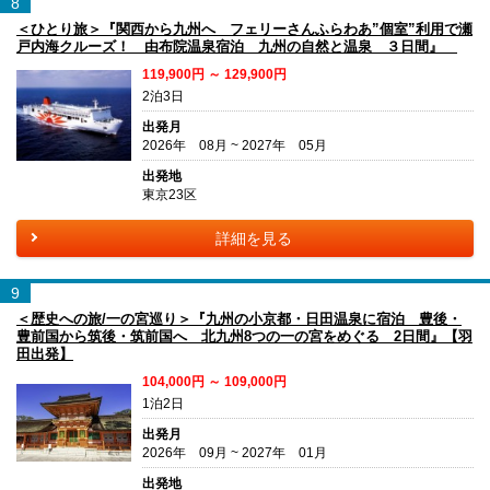
8
＜ひとり旅＞『関西から九州へ フェリーさんふらわあ”個室”利用で瀬
戸内海クルーズ！ 由布院温泉宿泊 九州の自然と温泉 ３日間』
119,900円 ～ 129,900円
2泊3日
出発月
2026年 08月 ~ 2027年 05月
出発地
東京23区
詳細を見る
9
＜歴史への旅/一の宮巡り＞『九州の小京都・日田温泉に宿泊 豊後・
豊前国から筑後・筑前国へ 北九州8つの一の宮をめぐる 2日間』【羽
田出発】
104,000円 ～ 109,000円
1泊2日
出発月
2026年 09月 ~ 2027年 01月
出発地