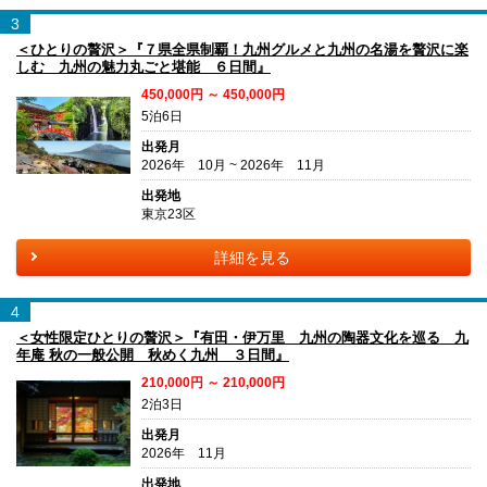
3
＜ひとりの贅沢＞『７県全県制覇！九州グルメと九州の名湯を贅沢に楽
しむ 九州の魅力丸ごと堪能 ６日間』
450,000円 ～ 450,000円
5泊6日
出発月
2026年 10月 ~ 2026年 11月
出発地
東京23区
詳細を見る
4
＜女性限定ひとりの贅沢＞『有田・伊万里 九州の陶器文化を巡る 九
年庵 秋の一般公開 秋めく九州 ３日間』
210,000円 ～ 210,000円
2泊3日
出発月
2026年 11月
出発地