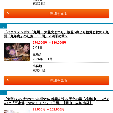
東京23区
詳細を見る
5
『ハウステンボス「九州一 大花火まつり」観覧S席より観賞と秋めく九
州「九年庵」の紅葉 3日間』＜四季の華＞
270,000円 ～ 380,000円
2泊3日
出発月
2026年 11月
出発地
東京23区
詳細を見る
6
『大型バスで行けない九州5つの秘境を巡る 天空の里「椎葉村(しいばそ
ん)と「五家荘(ごかのしょう)」 2日間』【岡山・広島 出発】
89,900円 ～ 102,900円