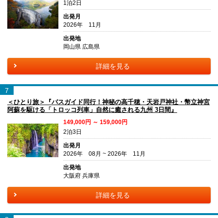
1泊2日
出発月
2026年 11月
出発地
岡山県 広島県
詳細を見る
7
＜ひとり旅＞『バスガイド同行！神秘の高千穂・天岩戸神社・幣立神宮
阿蘇を駆ける「トロッコ列車」自然に癒される九州 3日間』
149,000円 ～ 159,000円
2泊3日
出発月
2026年 08月 ~ 2026年 11月
出発地
大阪府 兵庫県
詳細を見る