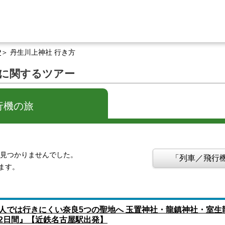
P
丹生川上神社 行き方
」に関するツアー
行機の旅
は見つかりませんでした。
「列車／飛行機
ます。
人では行きにくい奈良5つの聖地へ 玉置神社・龍鎮神社・室
2日間』【近鉄名古屋駅出発】