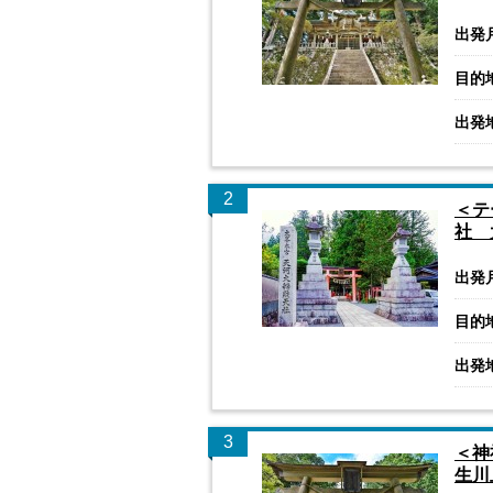
出発
目的
出発
2
＜テ
社 
出発
目的
出発
3
＜神
生川