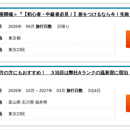
座開催＞『【初心者・中級者必見！】差をつけるなら今！失敗
月
2026年 09月
旅行日数
日帰り
地
東京都
地
東京23区
方の方にもおすすめ！ ３泊目は弊社Aランクの温泉宿に宿泊
月
2026年 10月 ~ 2027年 03月
旅行日数
3泊4日
地
富山県 石川県 福井県
地
東京23区