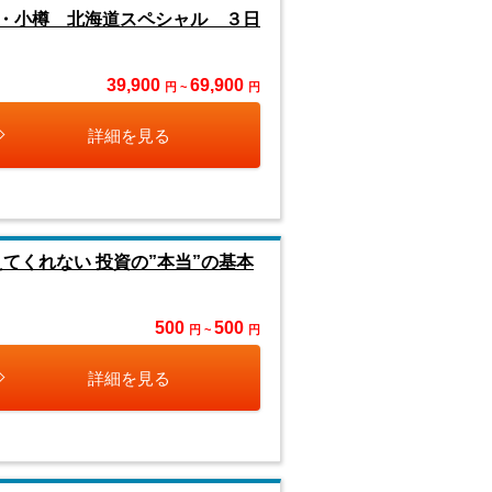
・小樽 北海道スペシャル ３日
39,900
69,900
円 ~
円
詳細を見る
てくれない 投資の”本当”の基本
500
500
円 ~
円
詳細を見る