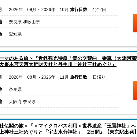
月
2026年 09月 ~ 2026年 10月
旅行日数
1泊2日
地
奈良県 和歌山県
地
愛知県
ーマのある旅＞『近鉄観光特急「青の交響曲」乗車（大阪阿部
大峯本宮天河大辨財天社と丹生川上神社三社めぐり』
月
2026年 08月 ~ 2026年 11月
旅行日数
日帰り
地
奈良県
地
大阪府 奈良県
社仏閣の旅＞『＜マイクロバス利用＞世界遺産「玉置神社」へ！
上神社三社めぐりと「宇太水分神社」 2日間』【東京駅出発