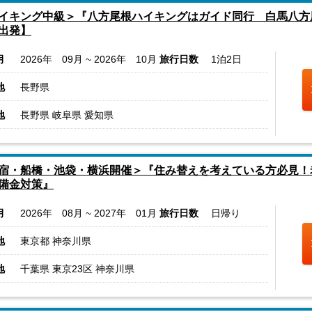
イキング中級＞『八方尾根ハイキングはガイド同行 白馬八方
出発】
月
2026年 09月 ~ 2026年 10月
旅行日数
1泊2日
地
長野県
地
長野県 岐阜県 愛知県
宿・船橋・池袋・横浜開催＞『住み替えを考えている方必見！
備金対策』
月
2026年 08月 ~ 2027年 01月
旅行日数
日帰り
地
東京都 神奈川県
地
千葉県 東京23区 神奈川県