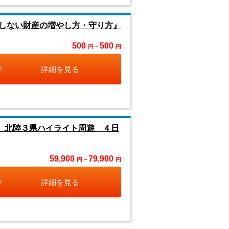
しない財産の増やし方・守り方』
500
500
円 ~
円
詳細を見る
 北陸３県ハイライト周遊 ４日
59,900
79,900
円 ~
円
詳細を見る