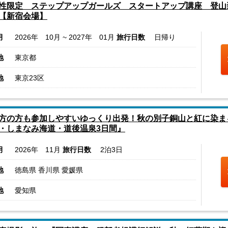
性限定 ステップアップガールズ スタートアップ講座 登山
【新宿会場】
月
2026年 10月 ~ 2027年 01月
旅行日数
日帰り
地
東京都
地
東京23区
方の方も参加しやすいゆっくり出発！秋の別子銅山と紅に染ま
・しまなみ海道・道後温泉3日間』
月
2026年 11月
旅行日数
2泊3日
地
徳島県 香川県 愛媛県
地
愛知県