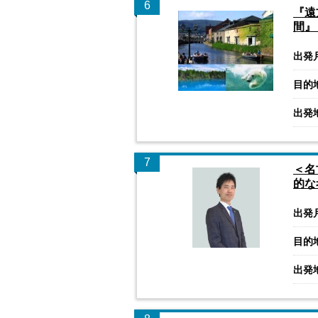
6
『遠
間』
出発
目的
出発
7
＜名
的な
出発
目的
出発