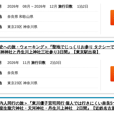
月
2026年 08月 ~ 2026年 12月
旅行日数
1泊2日
地
奈良県 和歌山県
地
東京23区 神奈川県
史への旅・ウォーキング＞『聖地でじっくりお参り タクシー
大神神社と丹生川上神社三社参り3日間』【東京駅出発】
月
2026年 11月
旅行日数
2泊3日
地
奈良県
地
東京23区 神奈川県
内人同行の旅＞『東川優子宮司同行 個人では行きにくい奈良5
室生龍穴神社・天河神社・丹生川上神社 2日間』【近鉄名古