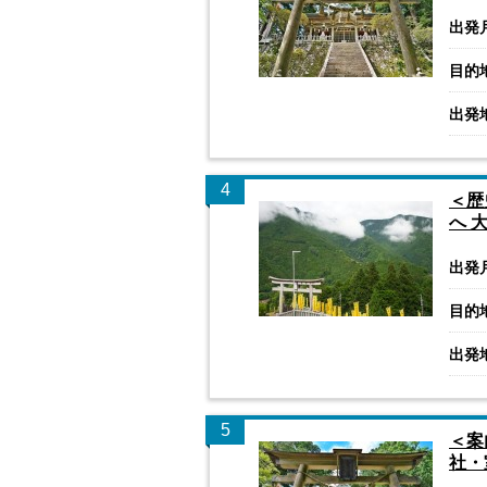
出発
目的
出発
4
＜歴
へ 
出発
目的
出発
5
＜案
社・