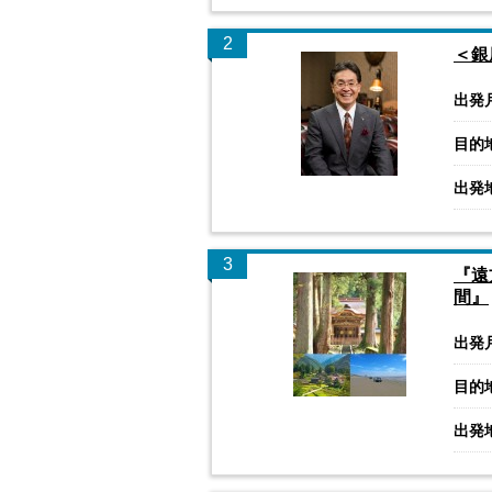
2
＜銀
出発
目的
出発
3
『遠
間』
出発
目的
出発