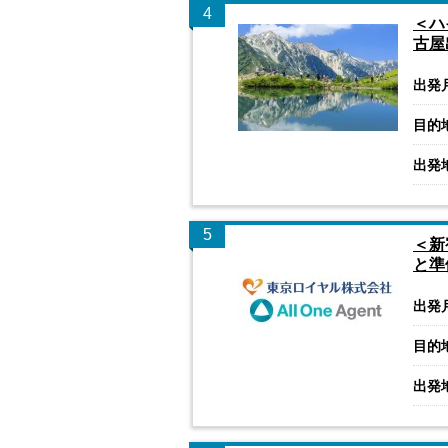
4
＜ハ
古屋
出発
目的
出発
5
＜新
と準
出発
目的
出発