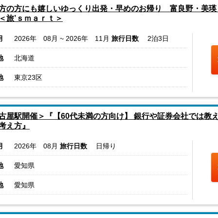
方の方にも嬉しいゆっくり出発・早めのお帰り 富良野・美瑛
＜旅’ｓｍａｒｔ＞
月
2026年 08月 ~ 2026年 11月
旅行日数
2泊3日
地
北海道
地
東京23区
古屋駅開催＞『【60代未満の方向け】 銀行や証券会社では教え
考え方』
月
2026年 08月
旅行日数
日帰り
地
愛知県
地
愛知県