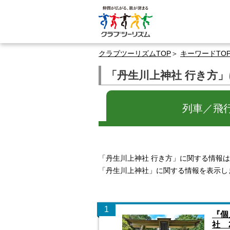
クラブツーリズムTOP
キーワードTO
「丹生川上神社 行き方
列車／飛
「丹生川上神社 行き方」に関する情報
「丹生川上神社」に関する情報を表示し
1
『個
社 