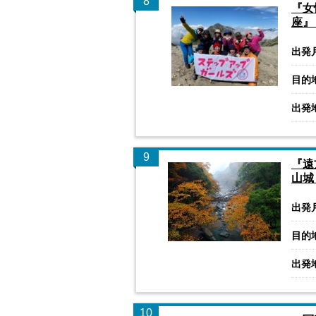
8
『女
座』
出発
目的
出発
9
『遠
山城
出発
目的
出発
10