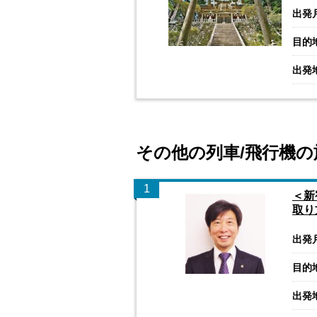
出発
目的
出発
その他の列車/飛行機の
1
＜新
取り
出発
目的
出発