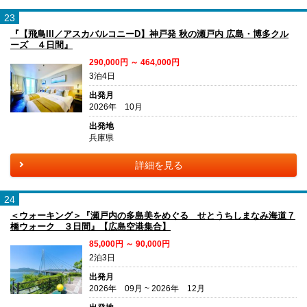
23
『【飛鳥III／アスカバルコニーD】神戸発 秋の瀬戸内 広島・博多クル
ーズ ４日間』
290,000円 ～ 464,000円
3泊4日
出発月
2026年 10月
出発地
兵庫県
詳細を見る
24
＜ウォーキング＞『瀬戸内の多島美をめぐる せとうちしまなみ海道７
橋ウォーク ３日間』【広島空港集合】
85,000円 ～ 90,000円
2泊3日
出発月
2026年 09月 ~ 2026年 12月