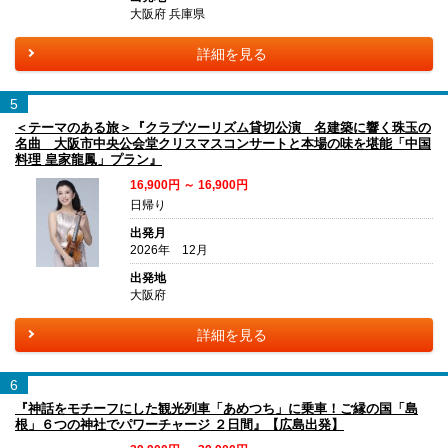
大阪府 兵庫県
詳細を見る
5
＜テーマのある旅＞『クラブツーリズム貸切公演 名建築に響く珠玉の
名曲 大阪市中央公会堂クリスマスコンサートと本場の味を堪能「中国
料理 皇家龍鳳」プラン』
16,900円 ～ 16,900円
日帰り
出発月
2026年 12月
出発地
大阪府
詳細を見る
6
『神話をモチーフにした観光列車「あめつち」に乗車！ご縁の国「島
根」６つの神社でパワーチャージ ２日間』【広島出発】