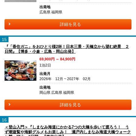
出発地
広島県 福岡県
詳細を見る
15
『「香住ガニ」をおひとり様2杯！日本三景・天橋立から望む絶景 ２
日間』【博多・小倉・広島・岡山出発】
69,900円 ～ 84,900円
1泊2日
出発月
2026年 12月 ~ 2027年 02月
出発地
岡山県 広島県 福岡県
詳細を見る
16
＜登山入門＞『しまなみ海道にかかる7つの大橋を歩いて渡ろう！ う
ず潮遊覧や海鮮グルメもお楽しみ！ 瀬戸内しまなみ海道大橋ウォーク