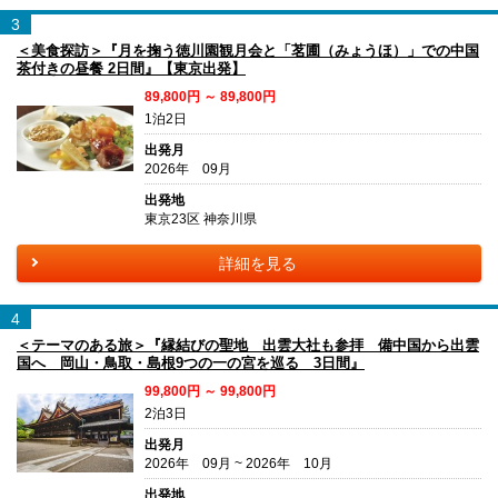
3
＜美食探訪＞『月を掬う徳川園観月会と「茗圃（みょうほ）」での中国
茶付きの昼餐 2日間』【東京出発】
89,800円 ～ 89,800円
1泊2日
出発月
2026年 09月
出発地
東京23区 神奈川県
詳細を見る
4
＜テーマのある旅＞『縁結びの聖地 出雲大社も参拝 備中国から出雲
国へ 岡山・鳥取・島根9つの一の宮を巡る 3日間』
99,800円 ～ 99,800円
2泊3日
出発月
2026年 09月 ~ 2026年 10月
出発地