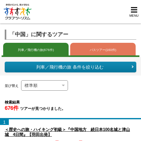
MENU
「中国」に関するツアー
列車／飛行機の旅(676件)
バスツアー(160件)
列車／飛行機の旅 条件を絞り込む
並び替え
検索結果
676件
ツアーが見つかりました。
1
＜歴史への旅・ハイキング初級＞『中国地方 続日本100名城と津山
城 4日間』【羽田出発】