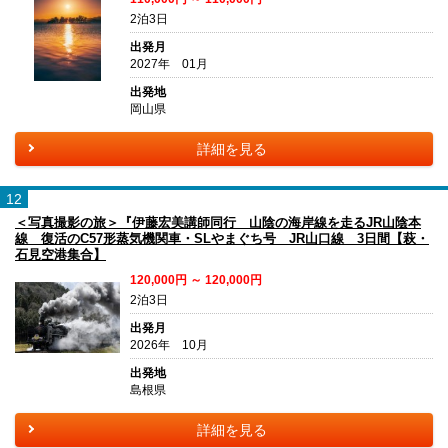
2泊3日
出発月
2027年 01月
出発地
岡山県
詳細を見る
12
＜写真撮影の旅＞『伊藤宏美講師同行 山陰の海岸線を走るJR山陰本
線 復活のC57形蒸気機関車・SLやまぐち号 JR山口線 3日間【萩・
石見空港集合】
120,000円 ～ 120,000円
2泊3日
出発月
2026年 10月
出発地
島根県
詳細を見る