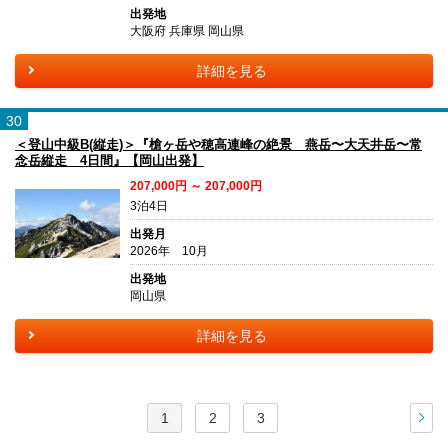
出発地
大阪府 兵庫県 岡山県
詳細を見る
30
＜登山中級B(縦走)＞『槍ヶ岳や穂高連峰の絶景 燕岳〜大天井岳〜常
念岳縦走 4日間』【岡山出発】
207,000円 ～ 207,000円
3泊4日
出発月
2026年 10月
出発地
岡山県
詳細を見る
1
2
3
次