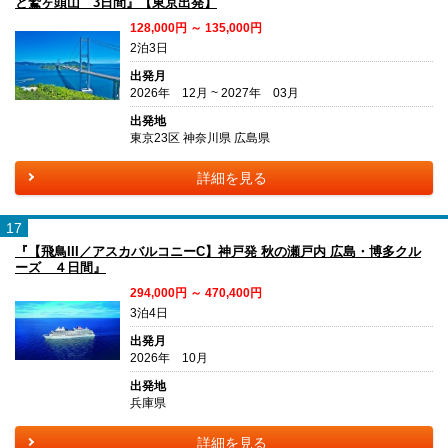
と鷲ヶ頭山 3日間』【東京出発】
128,000円 ～ 135,000円
2泊3日
出発月
2026年 12月 ~ 2027年 03月
出発地
東京23区 神奈川県 広島県
詳細を見る
17
『【飛鳥III／アスカバルコニーC】神戸発 秋の瀬戸内 広島・博多クル
ーズ ４日間』
294,000円 ～ 470,400円
3泊4日
出発月
2026年 10月
出発地
兵庫県
詳細を見る