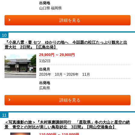
出発地
山口県 福岡県
詳細を見る
10
『小泉八雲・妻 セツ ゆかりの地へ 今話題の松江たっぷり観光と出
雲大社 2日間』【広島出発】
29,900円 ～ 29,900円
1泊2日
出発月
2026年 10月 ~ 2026年 11月
出発地
広島県
詳細を見る
11
＜写真撮影の旅＞『木村琢磨講師同行 「星取県」冬の大山と星空の絶
景 青空との対比が美しい鳥取砂丘 3日間』【岡山空港集合】
110,000円 ～ 110,000円