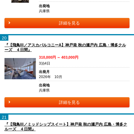
出発地
兵庫県
詳細を見る
20
『【飛鳥III／アスカバルコニーA】神戸発 秋の瀬戸内 広島・博多クル
ーズ ４日間』
310,000円 ～ 403,000円
3泊4日
出発月
2026年 10月
出発地
兵庫県
詳細を見る
21
『【飛鳥III／ミッドシップスイート】神戸発 秋の瀬戸内 広島・博多ク
ルーズ ４日間』