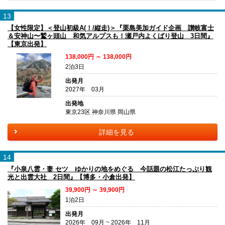
13
【女性限定】＜登山初級A(！/縦走)＞『栗島美加ガイド企画 讃岐富士
＆安神山〜鷲ヶ頭山 和気アルプスも！瀬戸内よくばり登山 3日間』
【東京出発】
138,000円 ～ 138,000円
2泊3日
出発月
2027年 03月
出発地
東京23区 神奈川県 岡山県
詳細を見る
14
『小泉八雲・妻 セツ ゆかりの地をめぐる 今話題の松江たっぷり観
光と出雲大社 2日間』【博多・小倉出発】
39,900円 ～ 39,900円
1泊2日
出発月
2026年 09月 ~ 2026年 11月