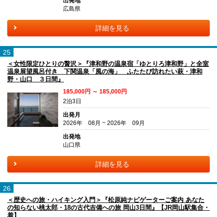
出発地
広島県
詳細を見る
25
＜女性限定ひとりの贅沢＞『津和野の温泉宿「ゆとりろ津和野」と全室
温泉展望風呂付き 下関温泉「風の海」 ふたたび訪れたい萩・津和
野・山口 ３日間』
185,000円 ～ 185,000円
2泊3日
出発月
2026年 08月 ~ 2026年 09月
出発地
山口県
詳細を見る
26
＜歴史への旅・ハイキング入門＞『松原純ナビゲーターご案内 あなた
の知らない桃太郎・18の古代吉備への旅 岡山3日間』【JR岡山駅集合・
着】