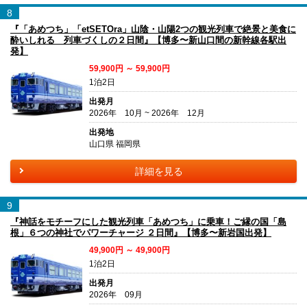
8
『「あめつち」「etSETOra」山陰・山陽2つの観光列車で絶景と美食に
酔いしれる 列車づくしの２日間』【博多〜新山口間の新幹線各駅出
発】
59,900円 ～ 59,900円
1泊2日
出発月
2026年 10月 ~ 2026年 12月
出発地
山口県 福岡県
詳細を見る
9
『神話をモチーフにした観光列車「あめつち」に乗車！ご縁の国「島
根」６つの神社でパワーチャージ ２日間』【博多〜新岩国出発】
49,900円 ～ 49,900円
1泊2日
出発月
2026年 09月