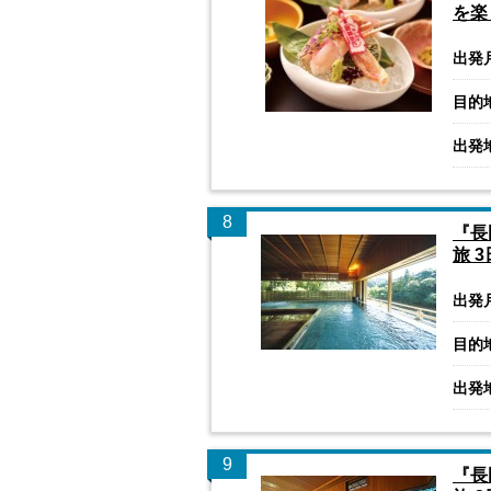
を楽
出発
目的
出発
8
『長
旅 
出発
目的
出発
9
『長