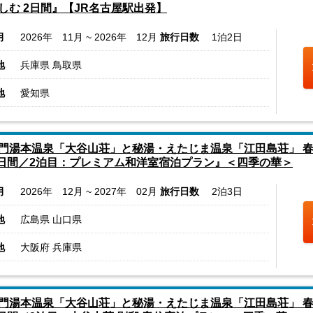
しむ 2日間』【JR名古屋駅出発】
月
2026年 11月 ~ 2026年 12月
旅行日数
1泊2日
地
兵庫県 鳥取県
地
愛知県
門湯本温泉「大谷山荘」と秘湯・えたじま温泉「江田島荘」 
3日間／2泊目：プレミアム和洋室宿泊プラン』＜四季の華＞
月
2026年 12月 ~ 2027年 02月
旅行日数
2泊3日
地
広島県 山口県
地
大阪府 兵庫県
門湯本温泉「大谷山荘」と秘湯・えたじま温泉「江田島荘」 