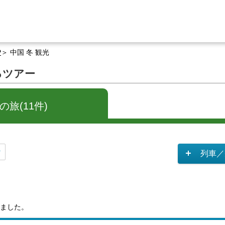
P
中国 冬 観光
るツアー
旅(11件)
列車／
ました。