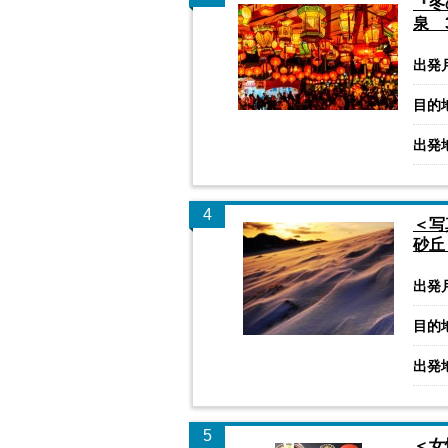
『冬
泉 
出発
目的
出発
4
＜写
砂丘
出発
目的
出発
5
＜女