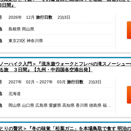
3日間』
月
2026年 12月
旅行日数
2泊3日
地
島根県 岡山県
地
東京23区 神奈川県
ノーハイク入門＞『流氷遊ウォークとフレぺの滝スノーシュー
る旅 ３日間』【九州・中四国各空港出発】
月
2027年 02月 ~ 2027年 03月
旅行日数
2泊3日
地
北海道
地
岡山県 山口県 広島県 愛媛県 高知県 香川県 徳島県 福岡県 長崎県 大分県 熊本県 宮崎県 鹿児島県
とりの贅沢＞『冬の味覚「松葉ガニ」を本場鳥取で食す 明治