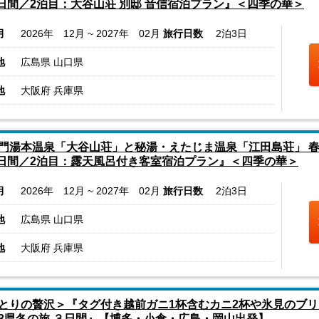
3日間／2泊目：大谷山荘 別邸 音信宿泊プラン』＜四季の華＞
月
2026年 12月 ~ 2027年 02月
旅行日数
2泊3日
地
広島県 山口県
地
大阪府 兵庫県
門湯本温泉「大谷山荘」と秘湯・えたじま温泉「江田島荘」 
3日間／2泊目：露天風呂付き客室宿泊プラン』＜四季の華＞
月
2026年 12月 ~ 2027年 02月
旅行日数
2泊3日
地
広島県 山口県
地
大阪府 兵庫県
とりの贅沢＞『タグ付き越前ガニ1杯含むカニ2杯や氷見のブ
3県冬の旅 ３日間』【博多・小倉・広島・岡山出発】