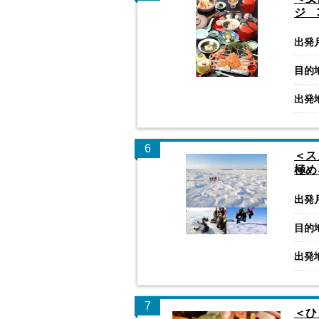
ジ 
出発
目的
出発
6
＜ス
極め
出発
目的
出発
7
＜ひ