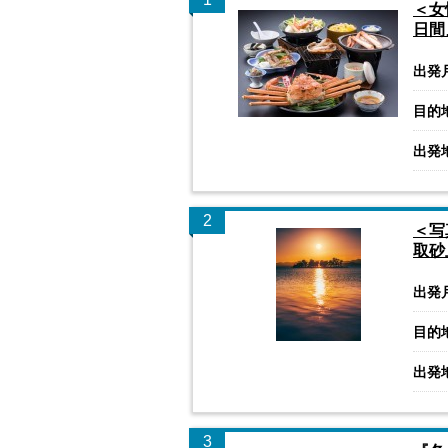
＜女
日間
出発
目的
出発
2
＜写
取砂
出発
目的
出発
3