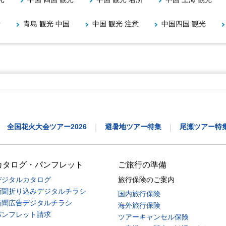
所
青島 観光 中国
中国 観光 注意
中国四国 観光
全国花火大会ツアー2026
避暑地ツアー特集
尾瀬ツアー特
｜
｜
カタログ・パンフレット
ご旅行の準備
デジタルカタログ
旅行保険のご案内
新聞折り込みデジタルチラシ
国内旅行保険
新聞広告デジタルチラシ
海外旅行保険
パンフレット請求
ツアーキャンセル保険