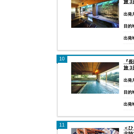
旅 
出発
目的
出発
10
『長
旅 
出発
目的
出発
11
＜ひ
北陸