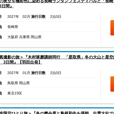
の夜空を極彩色に染める長崎ランタンフェスティバルと「長崎
3日間』
月
2027年 02月
旅行日数
2泊3日
地
長崎県
地
大阪府 兵庫県 岡山県
真撮影の旅＞『木村琢磨講師同行 「星取県」冬の大山と星空
 3日間』【羽田出発】
月
2027年 01月
旅行日数
2泊3日
地
鳥取県 岡山県
地
東京23区
性限定ひとり旅＞『冬の蟹会席と島根和牛を堪能 出雲大社で