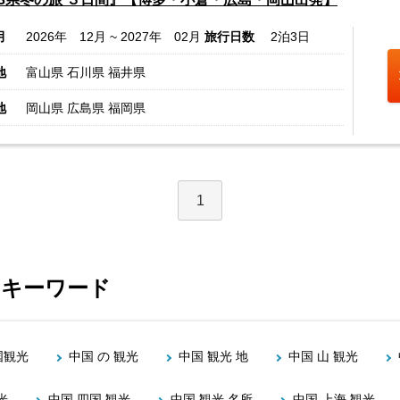
月
2026年 12月 ~ 2027年 02月
旅行日数
2泊3日
地
富山県 石川県 福井県
地
岡山県 広島県 福岡県
1
るキーワード
国観光
中国 の 観光
中国 観光 地
中国 山 観光
光
中国 四国 観光
中国 観光 名所
中国 上海 観光