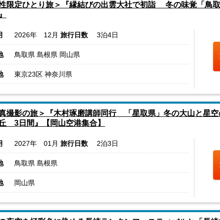
性限定ひとり旅＞『縁結びの出雲大社で初詣 冬の味覚「鳥取
』
月
2026年 12月
旅行日数
3泊4日
地
鳥取県 島根県 岡山県
地
東京23区 神奈川県
真撮影の旅＞『木村琢磨講師同行 「星取県」冬の大山と星空
丘 3日間』【岡山空港集合】
月
2027年 01月
旅行日数
2泊3日
地
鳥取県 島根県
地
岡山県