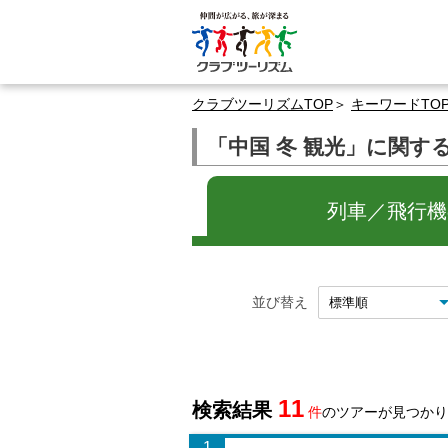
クラブツーリズムTOP
キーワードTO
「中国 冬 観光」に関す
列車／飛行機の
並び替え
11
検索結果
件
のツアーが見つかり
1