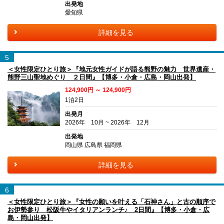
出発地
愛知県
詳細を見る
5
＜女性限定ひとり旅＞『地元女性ガイドが語る熊野の魅力 世界遺産・
熊野三山聖地めぐり ２日間』【博多・小倉・広島・岡山出発】
124,900円 ～ 124,900円
1泊2日
出発月
2026年 10月 ~ 2026年 12月
出発地
岡山県 広島県 福岡県
詳細を見る
6
＜女性限定ひとり旅＞『女性の願いを叶える「石神さん」と古の順序で
お伊勢参り 松阪牛やイタリアンランチ♪ 2日間』【博多・小倉・広
島・岡山出発】