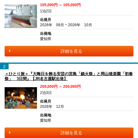
105,000円 ～ 105,000円
1泊2日
出発月
2026年 09月 ~ 2026年 10月
出発地
愛知県
詳細を見る
2
＜ひとり旅＞『大晦日を飾る安芸の宮島「鎮火祭」と岡山後楽園「初春
祭」 3日間』【JR名古屋駅出発】
200,000円 ～ 200,000円
2泊3日
出発月
2026年 12月
出発地
愛知県
詳細を見る