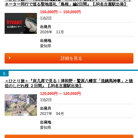
ネーター同行で巡る聖地巡礼「島根」編2日間』【JR名古屋駅出発】
150,000円 ～ 150,000円
1泊2日
出発月
2026年 11月
出発地
愛知県
詳細を見る
5
＜ひとり旅＞『床几席で見る！津和野・鷲原八幡宮「流鏑馬神事」と徳
佐のしだれ桜 ２日間』【JR名古屋駅出発】
120,000円 ～ 120,000円
1泊2日
出発月
2027年 04月
出発地
愛知県