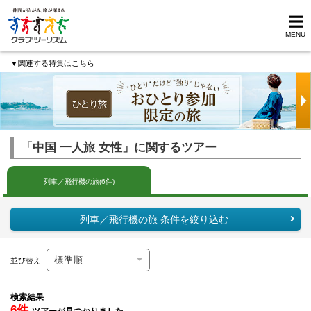
MENU
▼関連する特集はこちら
「中国 一人旅 女性」に関するツアー
列車／飛行機の旅(6件)
列車／飛行機の旅 条件を絞り込む
並び替え
検索結果
6件
ツアーが見つかりました。