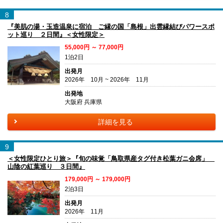
8
『美肌の湯・玉造温泉に宿泊 ご縁の国「島根」出雲縁結びパワースポ
ット巡り ２日間』＜女性限定＞
55,000円 ～ 77,000円
1泊2日
出発月
2026年 10月 ~ 2026年 11月
出発地
大阪府 兵庫県
詳細を見る
9
＜女性限定ひとり旅＞『旬の味覚「鳥取県産タグ付き松葉ガニ会席」
山陰の紅葉巡り ３日間』
179,000円 ～ 179,000円
2泊3日
出発月
2026年 11月