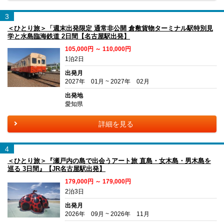
3
＜ひとり旅＞「週末出発限定 通常非公開 倉敷貨物ターミナル駅特別見
学と水島臨海鉄道 2日間【名古屋駅出発】
105,000円 ～ 110,000円
1泊2日
出発月
2027年 01月 ~ 2027年 02月
出発地
愛知県
詳細を見る
4
＜ひとり旅＞『瀬戸内の島で出会うアート旅 直島・女木島・男木島を
巡る 3日間』【JR名古屋駅出発】
179,000円 ～ 179,000円
2泊3日
出発月
2026年 09月 ~ 2026年 11月