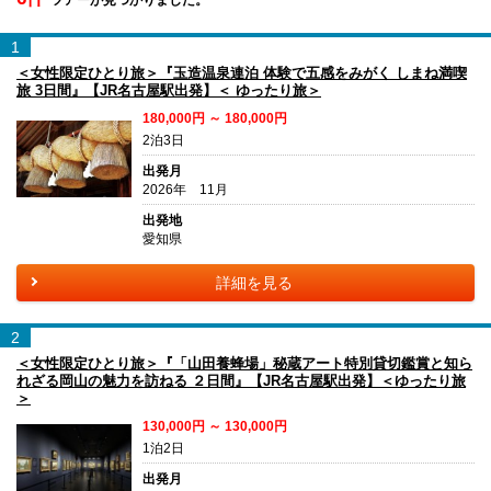
1
＜女性限定ひとり旅＞『玉造温泉連泊 体験で五感をみがく しまね満喫
旅 3日間』【JR名古屋駅出発】＜ ゆったり旅＞
180,000円 ～ 180,000円
2泊3日
出発月
2026年 11月
出発地
愛知県
詳細を見る
2
＜女性限定ひとり旅＞『「山田養蜂場」秘蔵アート特別貸切鑑賞と知ら
れざる岡山の魅力を訪ねる ２日間』【JR名古屋駅出発】＜ゆったり旅
＞
130,000円 ～ 130,000円
1泊2日
出発月