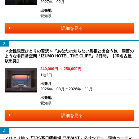
2027年 02月
出発地
愛知県
詳細を見る
3
＜女性限定ひとりの贅沢＞『あなたの知らない島根と出会う旅 洞窟の
ような非日常空間「IZUMO HOTEL THE CLIFF」 2日間』【JR名古屋
駅出発】
240,000円 ～ 250,000円
1泊2日
出発月
2026年 08月 ~ 2026年 11月
出発地
愛知県
詳細を見る
4
＜ひとり旅＞『TBS系日曜劇場「VIVANT」公式ツアー 現地コーディ