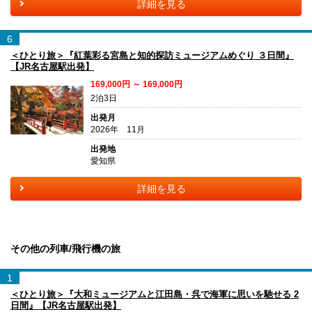
詳細を見る
6
＜ひとり旅＞『紅葉彩る宮島と知的探訪ミュージアムめぐり ３日間』
【JR名古屋駅出発】
169,000円 ～ 169,000円
2泊3日
出発月
2026年 11月
出発地
愛知県
詳細を見る
その他の列車/飛行機の旅
1
＜ひとり旅＞『大和ミュージアムと江田島・呉で海軍に思いを馳せる 2
日間』【JR名古屋駅出発】