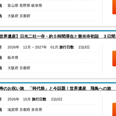
地
富山県 長野県 岐阜県
地
大阪府 京都府
世界遺産】日光二社一寺・約５時間滞在と善光寺初詣 ３日間
月
2026年 12月 ~ 2027年 01月
旅行日数
2泊3日
地
栃木県
地
大阪府 京都府
寿のお祝い旅 「時代祭」と今話題！世界遺産 飛鳥への旅 
月
2026年 10月
旅行日数
2泊3日
地
滋賀県 京都府 奈良県