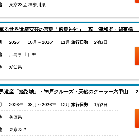
地
東京23区 神奈川県
薫る世界遺産安芸の宮島「嚴島神社」 萩・津和野・錦帯橋 
月
2026年 10月 ~ 2026年 11月
旅行日数
2泊3日
地
広島県 山口県
地
愛知県
界遺産「姫路城」・神戸クルーズ・天然のクーラー六甲山 
月
2026年 08月 ~ 2026年 12月
旅行日数
1泊2日
地
兵庫県
地
東京23区