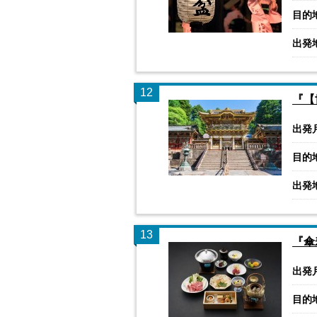
目的
出発
12
『【
出発
目的
出発
13
『傘
出発
目的