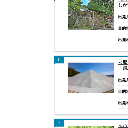
しか
出発
目的
出発
6
＜歴
「飛
出発
目的
出発
7
＜ハ