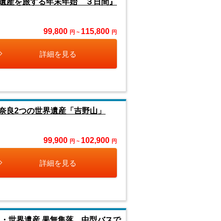
遺産を旅する年末年始 ３日間』
99,800
115,800
円 ~
円
詳細を見る
奈良2つの世界遺産「吉野山」
99,900
102,900
円 ~
円
詳細を見る
・世界遺産 果無集落 中型バスで