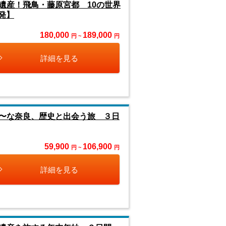
遺産！飛鳥・藤原宮都 10の世界
発】
180,000
189,000
円 ~
円
詳細を見る
〜な奈良、歴史と出会う旅 ３日
59,900
106,900
円 ~
円
詳細を見る