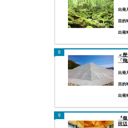
出発
目的
出発
8
＜歴
「飛
出発
目的
出発
9
『個
田辺