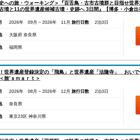
史への旅・ウォーキング＞『百舌鳥・古市古墳群と目指せ世界
古墳と11の世界遺産候補古墳・史跡へ 3日間』【博多・小倉出
月
2026年 09月 ~ 2026年 11月
旅行日数
2泊3日
地
大阪府 奈良県
地
福岡県
！世界遺産登録決定の「飛鳥」と世界遺産「法隆寺」 おいで
＜旅’ｓｍａｒｔ＞
月
2026年 08月 ~ 2026年 12月
旅行日数
2泊3日
地
奈良県
地
東京23区 神奈川県