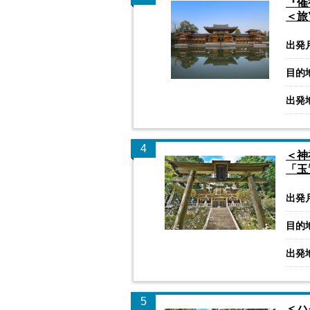
『催
＜旅
出発
目的
出発
4
＜神
「玉
出発
目的
出発
5
＜ハ