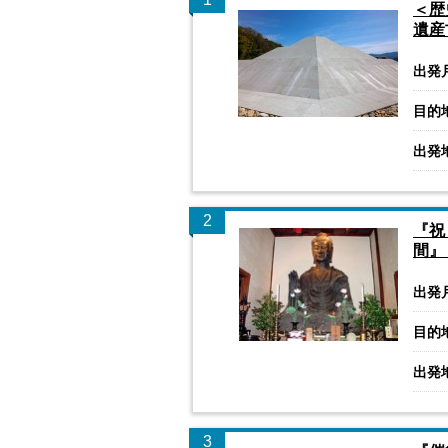
＜歴
遺産
出発
目的
出発
2
『祝
間』
出発
目的
出発
3