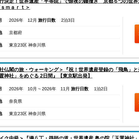
行決定！世界遺産「平等院」で除夜の鐘撞き 京都６つの世界
’ｓｍａｒｔ＞
月
2026年 12月
旅行日数
2泊3日
地
京都府
地
東京23区 神奈川県
社仏閣の旅・ウォーキング＞『祝！世界遺産登録の「飛鳥」と
置神社」をめぐる 2日間』【東京駅出発】
月
2026年 10月 ~ 2026年 11月
旅行日数
1泊2日
地
奈良県
地
東京23区 神奈川県
イク中級＞『瀞八丁・筏師の道・世界遺産 奥の院「玉置神社」