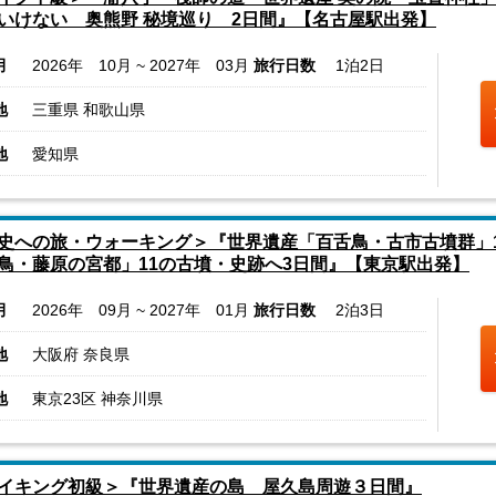
いけない 奥熊野 秘境巡り 2日間』【名古屋駅出発】
月
2026年 10月 ~ 2027年 03月
旅行日数
1泊2日
地
三重県 和歌山県
地
愛知県
史への旅・ウォーキング＞『世界遺産「百舌鳥・古市古墳群」
鳥・藤原の宮都」11の古墳・史跡へ3日間』【東京駅出発】
月
2026年 09月 ~ 2027年 01月
旅行日数
2泊3日
地
大阪府 奈良県
地
東京23区 神奈川県
イキング初級＞『世界遺産の島 屋久島周遊３日間』