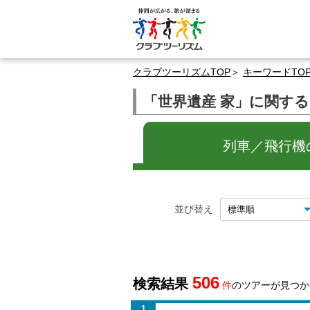
クラブツーリズムTOP
キーワードTO
「世界遺産 家」に関す
列車／飛行機の
並び替え
506
検索結果
件
のツアーが見つか
1