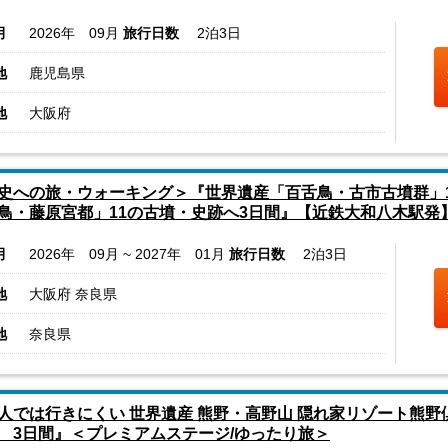
月
2026年 09月
旅行日数
2泊3日
地
鹿児島県
地
大阪府
史への旅・ウォーキング＞『世界遺産「百舌鳥・古市古墳群」
鳥・藤原宮都」11の古墳・史跡へ3日間』【近鉄大和八木駅発
月
2026年 09月 ~ 2027年 01月
旅行日数
2泊3日
地
大阪府 奈良県
地
奈良県
人では行きにくい 世界遺産 熊野・高野山 隠れ家リゾート熊
 3日間』＜プレミアムステージ/ゆったり旅＞