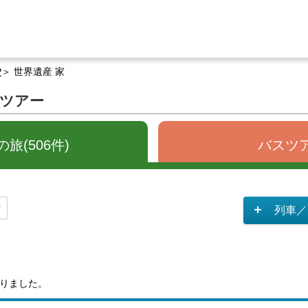
P
世界遺産 家
るツアー
旅(506件)
バスツア
列車／
りました。