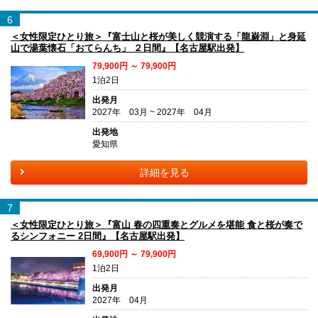
6
＜女性限定ひとり旅＞『富士山と桜が美しく競演する「龍巌淵」と身延
山で湯葉懐石「おてらんち」 ２日間』【名古屋駅出発】
79,900円 ～ 79,900円
1泊2日
出発月
2027年 03月 ~ 2027年 04月
出発地
愛知県
詳細を見る
7
＜女性限定ひとり旅＞『富山 春の四重奏とグルメを堪能 食と桜が奏で
るシンフォニー 2日間』【名古屋駅出発】
69,900円 ～ 79,900円
1泊2日
出発月
2027年 04月