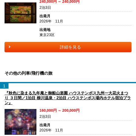
240,000円 ～ 240,000円
2泊3日
出発月
2026年 11月
出発地
東京23区
詳細を見る
その他の列車/飛行機の旅
1
『秋色に染まる九年庵と御船山楽園 ハウステンボス九州一大花火まつ
り ３日間／1泊目 柳川温泉・2泊目 ハウステンボス場内ホテル宿泊プラ
ン』
160,000円 ～ 200,000円
2泊3日
出発月
2026年 11月