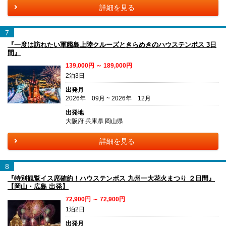
詳細を見る
7
『一度は訪れたい軍艦島上陸クルーズときらめきのハウステンボス 3日
間』
139,000円 ～ 189,000円
2泊3日
出発月
2026年 09月 ~ 2026年 12月
出発地
大阪府 兵庫県 岡山県
詳細を見る
8
『特別観覧イス席確約！ハウステンボス 九州一大花火まつり ２日間』
【岡山・広島 出発】
72,900円 ～ 72,900円
1泊2日
出発月