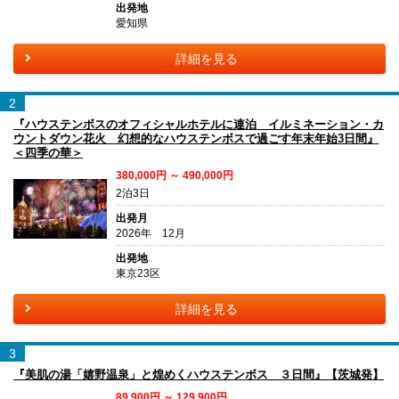
出発地
愛知県
詳細を見る
2
『ハウステンボスのオフィシャルホテルに連泊 イルミネーション・カ
ウントダウン花火 幻想的なハウステンボスで過ごす年末年始3日間』
＜四季の華＞
380,000円 ～ 490,000円
2泊3日
出発月
2026年 12月
出発地
東京23区
詳細を見る
3
『美肌の湯「嬉野温泉」と煌めくハウステンボス ３日間』【茨城発】
89,900円 ～ 129,900円