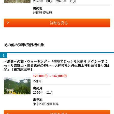
2026年 08月 ~ 2026年 11月
出発地
静岡県 愛知県
詳細を見る
その他の列車/飛行機の旅
1
＜歴史への旅・ウォーキング＞『聖地でじっくりお参り タクシーでじ
っくり吉野山・世界遺産の神社へ 大神神社と丹生川上神社三社参り3日
間』【東京駅出発】
129,000円 ～ 142,000円
2泊3日
出発月
2026年 11月
出発地
東京23区 神奈川県