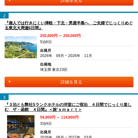
詳細を見る
2
『個人では行きにくい津軽・下北・男鹿半島へ ご夫婦でじっくりめぐ
る東北大周遊6日間』
250,000円 ～ 250,000円
5泊6日
出発月
2026年 09月 ~ 2026年 11月
出発地
埼玉県 東京23区
詳細を見る
3
『３泊とも弊社Sランクホテルの洋室にご宿泊 ４日間でじっくり楽し
む ザ・函館 ４日間』＜旅’ｓｍａｒｔ＞
59,900円 ～ 114,900円
3泊4日
出発月
2026年 08月 ~ 2027年 03月