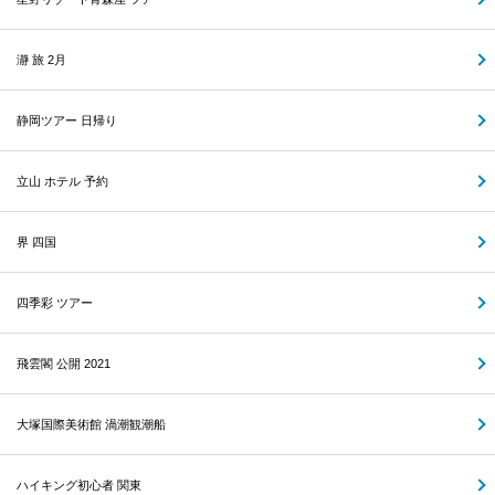
瀞 旅 2月
静岡ツアー 日帰り
立山 ホテル 予約
界 四国
四季彩 ツアー
飛雲閣 公開 2021
大塚国際美術館 渦潮観潮船
ハイキング初心者 関東