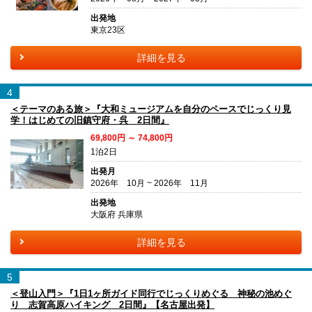
出発地
東京23区
詳細を見る
4
＜テーマのある旅＞『大和ミュージアムを自分のペースでじっくり見
学！はじめての旧鎮守府・呉 2日間』
69,800円 ～ 74,800円
1泊2日
出発月
2026年 10月 ~ 2026年 11月
出発地
大阪府 兵庫県
詳細を見る
5
＜登山入門＞『1日1ヶ所ガイド同行でじっくりめぐる 神秘の池めぐ
り 志賀高原ハイキング 2日間』【名古屋出発】