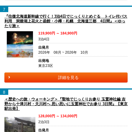
7
『往復北海道新幹線で行く！3泊4日でじっくりとめぐる トイレ付バス
利用 洞爺湖上花火と函館・小樽・札幌 北海道三都 4日間』＜ゆっ
たり旅＞
119,900円 ～ 184,900円
3泊4日
出発月
2026年 08月 ~ 2026年 10月
出発地
東京23区
詳細を見る
8
＜歴史への旅・ウォーキング＞『聖地でじっくりお参り 玉置神社編 吉
野から十津川村・天川村へ 思い思いに玉置神社でお参り 3日間』【東京
駅出発】
128,000円 ～ 134,000円
2泊3日
出発月