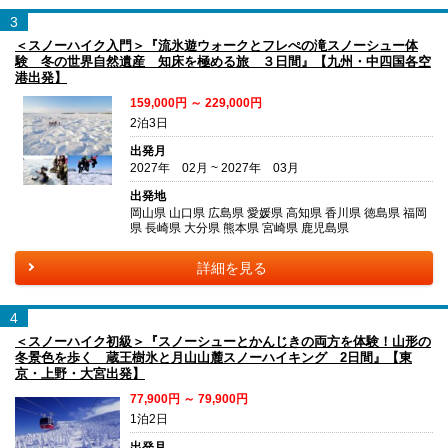
3
＜スノーハイク入門＞『流氷遊ウォークとフレぺの滝スノーシュー体
験 冬の世界自然遺産 知床を極める旅 ３日間』【九州・中四国各空
港出発】
159,000円 ～ 229,000円
2泊3日
出発月
2027年 02月 ~ 2027年 03月
出発地
岡山県 山口県 広島県 愛媛県 高知県 香川県 徳島県 福岡
県 長崎県 大分県 熊本県 宮崎県 鹿児島県
詳細を見る
4
＜スノーハイク初級＞『スノーシューとかんじきの両方を体験！山形の
冬景色を歩く 蔵王樹氷と月山山麓スノーハイキング 2日間』【東
京・上野・大宮出発】
77,900円 ～ 79,900円
1泊2日
出発月