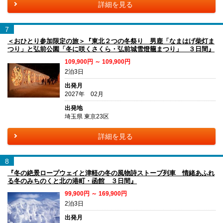
詳細を見る
7
＜おひとり参加限定の旅＞『東北２つの冬祭り 男鹿「なまはげ柴灯ま
つり」と弘前公園「冬に咲くさくら・弘前城雪燈籠まつり」 ３日間』
109,900円 ～ 109,900円
2泊3日
出発月
2027年 02月
出発地
埼玉県 東京23区
詳細を見る
8
『冬の絶景ロープウェイと津軽の冬の風物詩ストーブ列車 情緒あふれ
る冬のみちのくと北の港町・函館 ３日間』
99,900円 ～ 169,900円
2泊3日
出発月