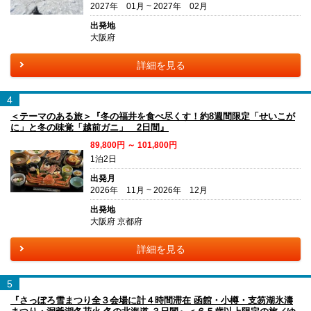
2027年 01月 ~ 2027年 02月
出発地
大阪府
詳細を見る
4
＜テーマのある旅＞『冬の福井を食べ尽くす！約8週間限定「せいこが
に」と冬の味覚「越前ガニ」 2日間』
89,800円 ～ 101,800円
1泊2日
出発月
2026年 11月 ~ 2026年 12月
出発地
大阪府 京都府
詳細を見る
5
『さっぽろ雪まつり全３会場に計４時間滞在 函館・小樽・支笏湖氷濤