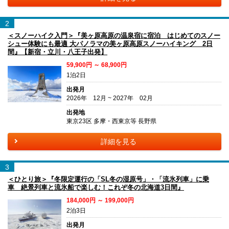
2
＜スノーハイク入門＞『美ヶ原高原の温泉宿に宿泊 はじめてのスノー
シュー体験にも最適 大パノラマの美ヶ原高原スノーハイキング 2日
間』【新宿・立川・八王子出発】
59,900円 ～ 68,900円
1泊2日
出発月
2026年 12月 ~ 2027年 02月
出発地
東京23区 多摩・西東京等 長野県
詳細を見る
3
＜ひとり旅＞『冬限定運行の「SL冬の湿原号」・「流氷列車」に乗
車 絶景列車と流氷船で楽しむ！これぞ冬の北海道3日間』
184,000円 ～ 199,000円
2泊3日
出発月