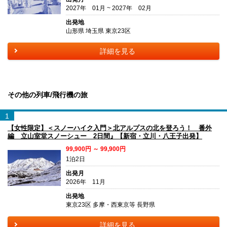
2027年 01月 ~ 2027年 02月
出発地
山形県 埼玉県 東京23区
詳細を見る
その他の列車/飛行機の旅
1
【女性限定】＜スノーハイク入門＞北アルプスの北を登ろう！ 番外
編 立山室堂スノーシュー 2日間』【新宿・立川・八王子出発】
99,900円 ～ 99,900円
1泊2日
出発月
2026年 11月
出発地
東京23区 多摩・西東京等 長野県
詳細を見る