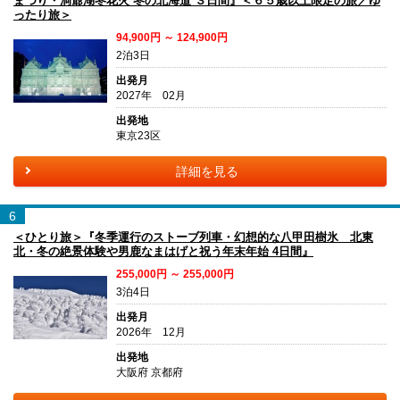
まつり・洞爺湖冬花火 冬の北海道 ３日間』＜６５歳以上限定の旅／ゆ
ったり旅＞
94,900円 ～ 124,900円
2泊3日
出発月
2027年 02月
出発地
東京23区
詳細を見る
6
＜ひとり旅＞『冬季運行のストーブ列車・幻想的な八甲田樹氷 北東
北・冬の絶景体験や男鹿なまはげと祝う年末年始 4日間』
255,000円 ～ 255,000円
3泊4日
出発月
2026年 12月
出発地
大阪府 京都府