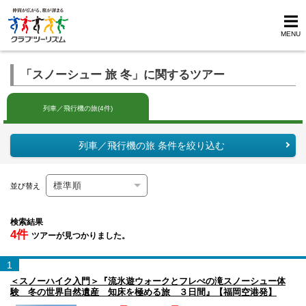
MENU
「スノーシュー 旅 冬」に関するツアー
列車／飛行機の旅(4件)
列車／飛行機の旅 条件を絞り込む
並び替え
検索結果
4件
ツアーが見つかりました。
1
＜スノーハイク入門＞『流氷遊ウォークとフレぺの滝スノーシュー体
験 冬の世界自然遺産 知床を極める旅 ３日間』【福岡空港発】