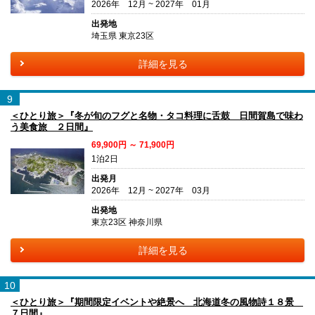
2026年 12月 ~ 2027年 01月
出発地
埼玉県 東京23区
詳細を見る
9
＜ひとり旅＞『冬が旬のフグと名物・タコ料理に舌鼓 日間賀島で味わ
う美食旅 ２日間』
69,900円 ～ 71,900円
1泊2日
出発月
2026年 12月 ~ 2027年 03月
出発地
東京23区 神奈川県
詳細を見る
10
＜ひとり旅＞『期間限定イベントや絶景へ 北海道冬の風物詩１８景
７日間』