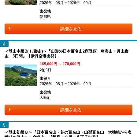
2026年 08月 ~ 2026年 09月
出発地
愛知県
詳細を見る
4
＜登山中級B(！/縦走)＞『山形の日本百名山2座登頂 鳥海山・月山縦
走 3日間』【伊丹空港出発】
165,000円 ～ 178,000円
2泊3日
出発月
2026年 08月 ~ 2026年 09月
出発地
大阪府
詳細を見る
5
＜登山初級Ｂ＞『日本百名山・花の百名山・山梨百名山 大弛峠から奥