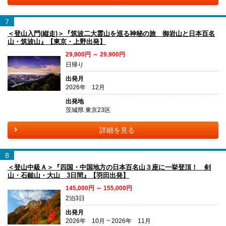
7
＜登山入門(縦走)＞『筑波二大霊山を巡る神秘の旅 御岩山と日本百名
山・筑波山』【東京・上野出発】
29,900円 ～ 29,900円
日帰り
出発月
2026年 12月
出発地
茨城県 東京23区
詳細を見る
8
＜登山中級Ａ＞『四国・中国地方の日本百名山３座に一挙登頂！ 剣
山・石鎚山・大山 3日間』【羽田出発】
145,000円 ～ 155,000円
2泊3日
出発月
2026年 10月 ~ 2026年 11月