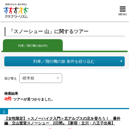
MENU
「スノーシュー 山」に関するツアー
列車／飛行機の旅(4件)
列車／飛行機の旅 条件を絞り込む
並び替え
検索結果
4件
ツアーが見つかりました。
1
【女性限定】＜スノーハイク入門＞北アルプスの北を登ろう！ 番外
編 立山室堂スノーシュー 2日間』【新宿・立川・八王子出発】