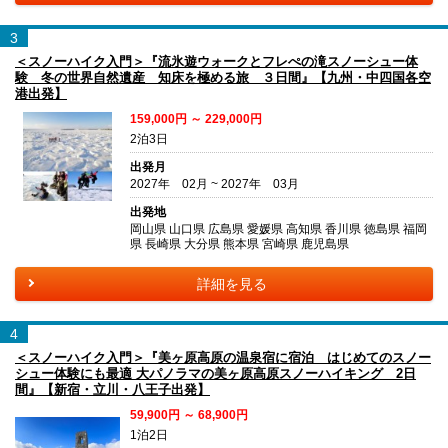
3
＜スノーハイク入門＞『流氷遊ウォークとフレぺの滝スノーシュー体
験 冬の世界自然遺産 知床を極める旅 ３日間』【九州・中四国各空
港出発】
159,000円 ～ 229,000円
2泊3日
出発月
2027年 02月 ~ 2027年 03月
出発地
岡山県 山口県 広島県 愛媛県 高知県 香川県 徳島県 福岡
県 長崎県 大分県 熊本県 宮崎県 鹿児島県
詳細を見る
4
＜スノーハイク入門＞『美ヶ原高原の温泉宿に宿泊 はじめてのスノー
シュー体験にも最適 大パノラマの美ヶ原高原スノーハイキング 2日
間』【新宿・立川・八王子出発】
59,900円 ～ 68,900円
1泊2日