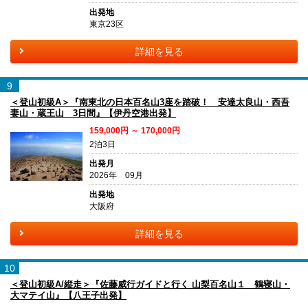
出発地
東京23区
詳細を見る
9
＜登山初級A＞『南東北の日本百名山3座を踏破！ 安達太良山・西吾
妻山・蔵王山 3日間』【伊丹空港出発】
159,000円 ～ 170,000円
2泊3日
出発月
2026年 09月
出発地
大阪府
詳細を見る
10
＜登山初級A/縦走＞『佐藤威行ガイドと行く 山梨百名山１ 鶴寝山・
大マテイ山』【八王子出発】