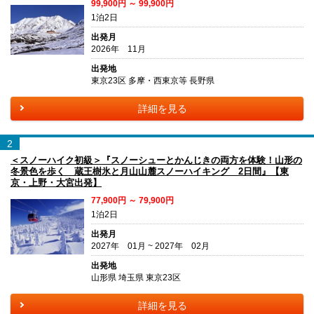
99,900円 ～ 99,900円
1泊2日
出発月
2026年 11月
出発地
東京23区 多摩・西東京等 長野県
詳細を見る
2
＜スノーハイク初級＞『スノーシューとかんじきの両方を体験！山形の
冬景色を歩く 蔵王樹氷と月山山麓スノーハイキング 2日間』【東
京・上野・大宮出発】
77,900円 ～ 79,900円
1泊2日
出発月
2027年 01月 ~ 2027年 02月
出発地
山形県 埼玉県 東京23区
詳細を見る