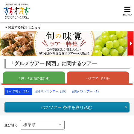
MENU
▼関連する特集はこちら
「グルメツアー 関西」に関するツアー
列車／飛行機の旅(8件)
バスツアー(11件)
すべて表示（11）
日帰りバスツアー（10）
宿泊バスツアー（1）
バスツアー 条件を絞り込む
並び替え