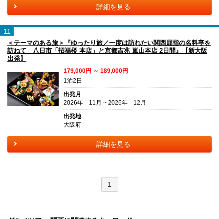
詳細を見る
11
＜テーマのある旅＞『ゆったり旅／一度は訪れたい関西屈指の名料亭を
訪ねて 八日市「招福楼 本店」と京都吉兆 嵐山本店 2日間』【新大阪
出発】
179,000円 ～ 189,000円
1泊2日
出発月
2026年 11月 ~ 2026年 12月
出発地
大阪府
詳細を見る
1