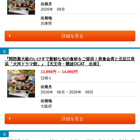
出発月
2026年 09月
出発地
兵庫県
詳細を見る
8
『関西最大級のいけすで新鮮な旬の食材をご提供！美食会席と北近江長
浜「大河ドラマ館」』【天王寺・難波OCAT 出発】
13,990円 ～ 14,990円
日帰り
出発月
2026年 08月 ~ 2026年 09月
出発地
大阪府
詳細を見る
9