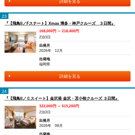
詳細を見る
23
『【飛鳥II／Fステート】Xmas 博多・神戸クルーズ ３日間』
168,000円 ～ 218,400円
2泊3日
出発月
2026年 12月
出発地
福岡県
詳細を見る
24
『【飛鳥II／Ｃスイート】金沢発 金沢・苫小牧クルーズ ３日間』
322,000円 ～ 515,200円
2泊3日
出発月
2026年 09月
出発地