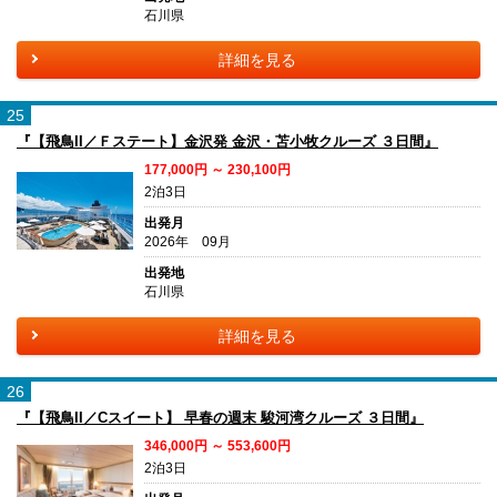
石川県
詳細を見る
25
『【飛鳥II／Ｆステート】金沢発 金沢・苫小牧クルーズ ３日間』
177,000円 ～ 230,100円
2泊3日
出発月
2026年 09月
出発地
石川県
詳細を見る
26
『【飛鳥II／Cスイート】 早春の週末 駿河湾クルーズ ３日間』
346,000円 ～ 553,600円
2泊3日