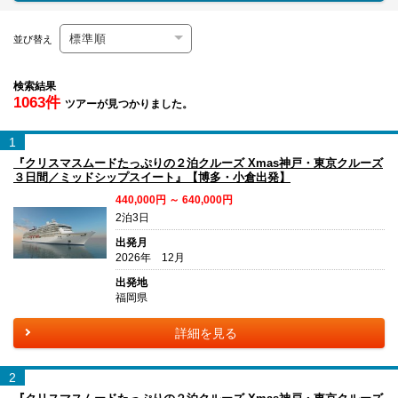
並び替え
検索結果
1063件
ツアーが見つかりました。
1
『クリスマスムードたっぷりの２泊クルーズ Xmas神戸・東京クルーズ
３日間／ミッドシップスイート』【博多・小倉出発】
440,000円 ～ 640,000円
2泊3日
出発月
2026年 12月
出発地
福岡県
詳細を見る
2