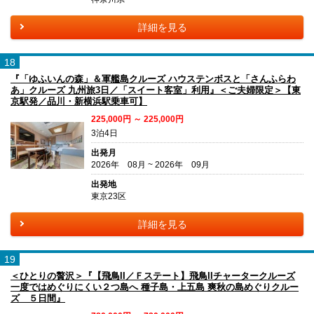
詳細を見る
18
『「ゆふいんの森」＆軍艦島クルーズ ハウステンボスと「さんふらわ
あ」クルーズ 九州旅3日／「スイート客室」利用』＜ご夫婦限定＞【東
京駅発／品川・新横浜駅乗車可】
225,000円 ～ 225,000円
3泊4日
出発月
2026年 08月 ~ 2026年 09月
出発地
東京23区
詳細を見る
19
＜ひとりの贅沢＞『【飛鳥II／Ｆステート】飛鳥IIチャータークルーズ
一度ではめぐりにくい２つ島へ 種子島・上五島 爽秋の島めぐりクルー
ズ ５日間』