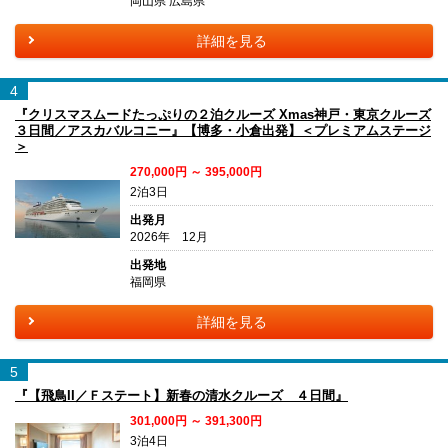
岡山県 広島県
詳細を見る
4
『クリスマスムードたっぷりの２泊クルーズ Xmas神戸・東京クルーズ
３日間／アスカバルコニー』【博多・小倉出発】＜プレミアムステージ
＞
270,000円 ～ 395,000円
2泊3日
出発月
2026年 12月
出発地
福岡県
詳細を見る
5
『【飛鳥II／Ｆステート】新春の清水クルーズ ４日間』
301,000円 ～ 391,300円
3泊4日