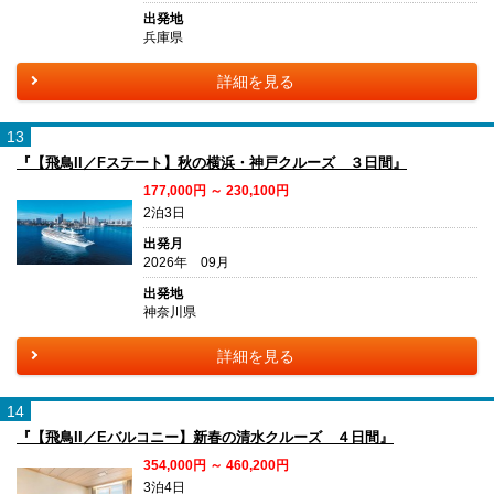
出発地
兵庫県
詳細を見る
13
『【飛鳥II／Fステート】秋の横浜・神戸クルーズ ３日間』
177,000円 ～ 230,100円
2泊3日
出発月
2026年 09月
出発地
神奈川県
詳細を見る
14
『【飛鳥II／Eバルコニー】新春の清水クルーズ ４日間』
354,000円 ～ 460,200円
3泊4日