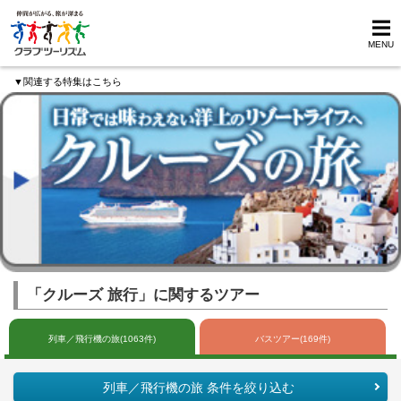
MENU
▼関連する特集はこちら
「クルーズ 旅行」に関するツアー
列車／飛行機の旅(1063件)
バスツアー(169件)
列車／飛行機の旅 条件を絞り込む