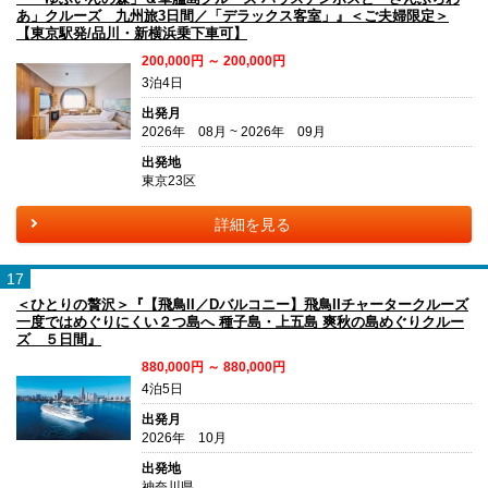
あ」クルーズ 九州旅3日間／「デラックス客室」』＜ご夫婦限定＞
【東京駅発/品川・新横浜乗下車可】
200,000円 ～ 200,000円
3泊4日
出発月
2026年 08月 ~ 2026年 09月
出発地
東京23区
詳細を見る
17
＜ひとりの贅沢＞『【飛鳥II／Dバルコニー】飛鳥IIチャータークルーズ
一度ではめぐりにくい２つ島へ 種子島・上五島 爽秋の島めぐりクルー
ズ ５日間』
880,000円 ～ 880,000円
4泊5日
出発月
2026年 10月
出発地
神奈川県