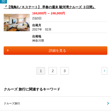
30
『【飛鳥II／Ｋステート】 早春の週末 駿河湾クルーズ ３日間』
164,000円 ～ 246,000円
2泊3日
出発月
2027年 02月
出発地
神奈川県
詳細を見る
1
2
3
次
クルーズ 旅行に関連するキーワード
クルーズ旅行