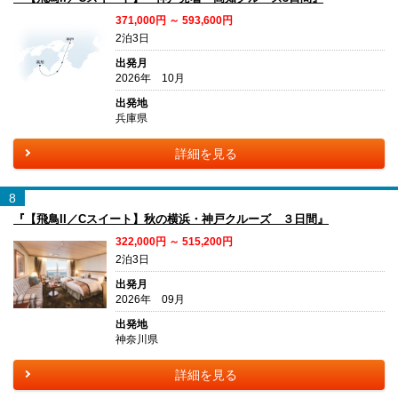
371,000円 ～ 593,600円
2泊3日
出発月
2026年 10月
出発地
兵庫県
詳細を見る
8
『【飛鳥II／Cスイート】秋の横浜・神戸クルーズ ３日間』
322,000円 ～ 515,200円
2泊3日
出発月
2026年 09月
出発地
神奈川県
詳細を見る