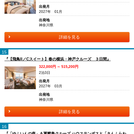
出発月
2027年 01月
出発地
神奈川県
詳細を見る
15
『【飛鳥II／Cスイート】春の横浜・神戸クルーズ ３日間』
322,000円 ～ 515,200円
2泊3日
出発月
2027年 03月
出発地
神奈川県
詳細を見る
16
『「ゆふいんの森」＆軍艦島クルーズ ハウステンボスと「さんふらわ