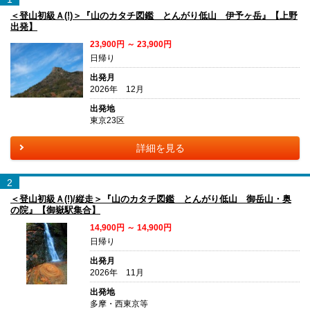
＜登山初級Ａ(!)＞『山のカタチ図鑑 とんがり低山 伊予ヶ岳』【上野
出発】
23,900円 ～ 23,900円
日帰り
出発月
2026年 12月
出発地
東京23区
詳細を見る
2
＜登山初級Ａ(!)/縦走＞『山のカタチ図鑑 とんがり低山 御岳山・奥
の院』【御嶽駅集合】
14,900円 ～ 14,900円
日帰り
出発月
2026年 11月
出発地
多摩・西東京等