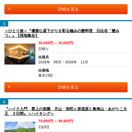
詳細を見る
3
＜ひとり旅＞『優雅な昼下がりを彩る極みの蟹料理 日比谷「蟹み
つ」』【現地集合】
30,000円 ～ 30,000円
日帰り
出発月
2026年 09月 ~ 2026年 11月
出発地
東京23区
詳細を見る
4
『ハイク入門 雲上の楽園 月山・弥陀ヶ原湿原と鳥海山・あがりこ大
王 ３日間』＜ハイキング＞
79,900円 ～ 99,900円
2泊3日