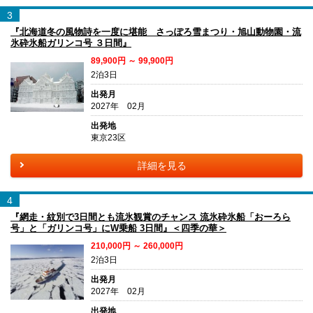
3
『北海道冬の風物詩を一度に堪能 さっぽろ雪まつり・旭山動物園・流
氷砕氷船ガリンコ号 ３日間』
89,900円 ～ 99,900円
2泊3日
出発月
2027年 02月
出発地
東京23区
詳細を見る
4
『網走・紋別で3日間とも流氷観賞のチャンス 流氷砕氷船「おーろら
号」と「ガリンコ号」にW乗船 3日間』＜四季の華＞
210,000円 ～ 260,000円
2泊3日
出発月
2027年 02月
出発地