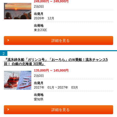
249,000円 ～ 249,000円
2泊3日
出発月
2026年 12月
出発地
東京23区
詳細を見る
2
『流氷砕氷船「ガリンコ号」「おーろら」のＷ乗船！流氷チャンス5
回！ 白銀の北海道 3日間』
135,000円 ～ 145,000円
2泊3日
出発月
2027年 01月 ~ 2027年 03月
出発地
愛知県
詳細を見る