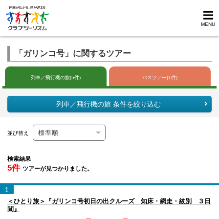
MENU
「ガリンコ号」に関するツアー
列車／飛行機の旅(5件)
バスツアー(1件)
列車／飛行機の旅 条件を絞り込む
並び替え
検索結果
5件
ツアーが見つかりました。
1
＜ひとり旅＞『ガリンコ号初日の出クルーズ 知床・網走・紋別 ３日
間』