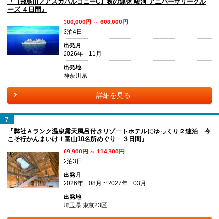
『【飛鳥III／アスカバルコニーC】秋の連休 駿河 アニバーサリークル
ーズ ４日間』
380,000円 ～ 608,000円
3泊4日
出発月
2026年 11月
出発地
神奈川県
詳細を見る
7
『弊社Ａランク温泉露天風呂付きリゾートホテルにゆっくり２連泊 今
こそ行かんまいけ！富山10名所めぐり ３日間』
69,900円 ～ 114,900円
2泊3日
出発月
2026年 08月 ~ 2027年 03月
出発地
埼玉県 東京23区