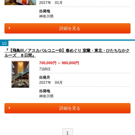
2027年 01月
出発地
神奈川県
詳細を見る
10
『【飛鳥III／アスカバルコニーB】春めぐり 室蘭・東北・ひたちなかク
ルーズ ８日間』
700,000円 ～ 980,000円
7泊8日
出発月
2027年 04月
出発地
神奈川県
詳細を見る
1