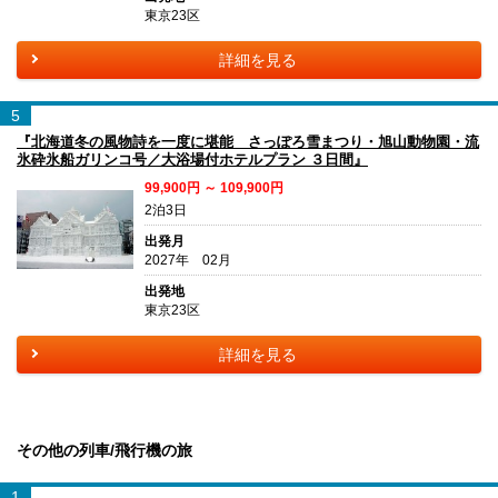
東京23区
詳細を見る
5
『北海道冬の風物詩を一度に堪能 さっぽろ雪まつり・旭山動物園・流
氷砕氷船ガリンコ号／大浴場付ホテルプラン ３日間』
99,900円 ～ 109,900円
2泊3日
出発月
2027年 02月
出発地
東京23区
詳細を見る
その他の列車/飛行機の旅
1