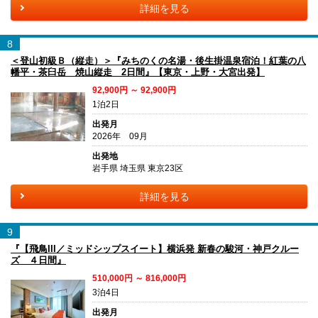
詳細を見る
8
＜登山初級Ｂ（縦走）＞『みちのくの名湯・後生掛温泉宿泊！紅葉の八
幡平・茶臼岳 焼山縦走 2日間』【東京・上野・大宮出発】
92,900円 ～ 92,900円
1泊2日
出発月
2026年 09月
出発地
岩手県 埼玉県 東京23区
詳細を見る
9
『【飛鳥III／ミッドシップスイート】横浜発 新春の駿河・神戸クルー
ズ ４日間』
510,000円 ～ 816,000円
3泊4日
出発月