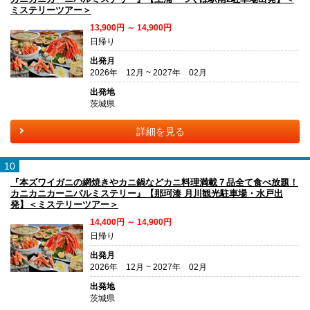
ミステリーツアー＞
13,900円 ～ 14,900円
日帰り
出発月
2026年 12月 ~ 2027年 02月
出発地
茨城県
詳細を見る
10
『本ズワイガニの網焼きやカニ鍋などカニ料理満載７品全て食べ放題！
カニカニカーニバルミステリー』【那珂湊 月川観光駐車場・水戸出
発】＜ミステリーツアー＞
14,400円 ～ 14,900円
日帰り
出発月
2026年 12月 ~ 2027年 02月
出発地
茨城県