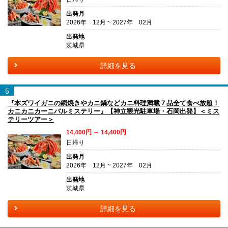
出発月
2026年 12月 ~ 2027年 02月
出発地
茨城県
詳細を見る
5
『本ズワイガニの網焼きやカニ鍋などカニ料理満載７品全て食べ放題！
カニカニカーニバルミステリー』【神立観光駐車場・石岡出発】＜ミス
テリーツアー＞
14,400円 ～ 14,400円
日帰り
出発月
2026年 12月 ~ 2027年 02月
出発地
茨城県
詳細を見る