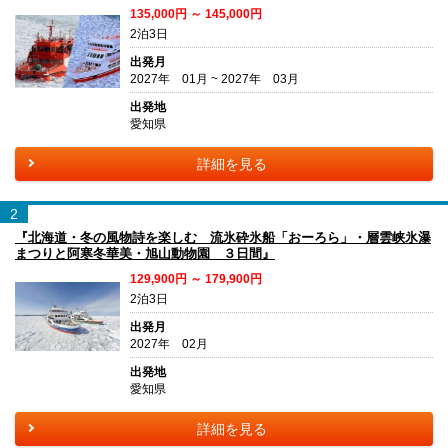
135,000円 ～ 145,000円
2泊3日
出発月
2027年 01月 ~ 2027年 03月
出発地
愛知県
詳細を見る
2
『北海道・冬の風物詩を楽しむ 流氷砕氷船「おーろら」・層雲峡氷瀑
まつりと阿寒冬華美・旭山動物園 ３日間』
129,900円 ～ 179,900円
2泊3日
出発月
2027年 02月
出発地
愛知県
詳細を見る