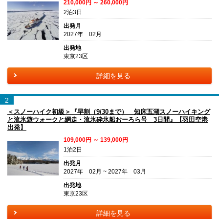
210,000円 ～ 260,000円
2泊3日
出発月
2027年 02月
出発地
東京23区
詳細を見る
2
＜スノーハイク初級＞『早割（9/30まで） 知床五湖スノーハイキング
と流氷遊ウォークと網走・流氷砕氷船おーろら号 3日間』【羽田空港
出発】
109,000円 ～ 139,000円
1泊2日
出発月
2027年 02月 ~ 2027年 03月
出発地
東京23区
詳細を見る