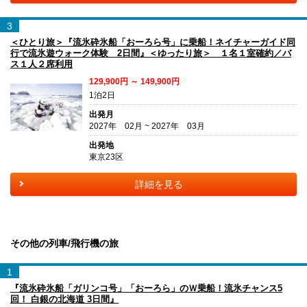
3
＜ひとり旅＞『流氷砕氷船「おーろら号」に乗船！ネイチャーガイド同
行で流氷遊ウォーク体験 2日間』＜ゆったり旅＞ １名１室確約／バ
ス１人２席利用
129,900円 ～ 149,900円
1泊2日
出発月
2027年 02月 ~ 2027年 03月
出発地
東京23区
詳細を見る
その他の列車/飛行機の旅
1
『流氷砕氷船「ガリンコ号」「おーろら」のＷ乗船！流氷チャンス5
回！ 白銀の北海道 3日間』