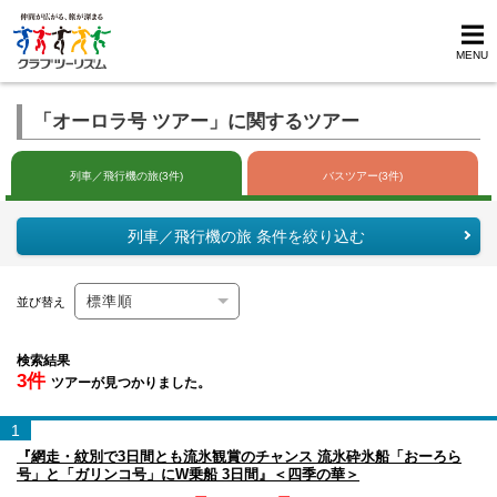
MENU
「オーロラ号 ツアー」に関するツアー
列車／飛行機の旅(3件)
バスツアー(3件)
列車／飛行機の旅 条件を絞り込む
並び替え
検索結果
3件
ツアーが見つかりました。
1
『網走・紋別で3日間とも流氷観賞のチャンス 流氷砕氷船「おーろら
号」と「ガリンコ号」にW乗船 3日間』＜四季の華＞