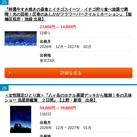
25
『特選牛すき焼きの昼食とイチゴスイーツ・イチゴ狩り食べ放題で満
喫！光の芸術！圧巻のあしかがフラワーパークイルミネーション』【板
橋区役所・池袋 出発】
13,900円 ～ 14,900円
日帰り
出発月
2026年 12月 ~ 2027年 02月
出発地
東京23区
詳細を見る
26
＜女性限定ひとり旅＞『八ヶ岳のホテル展望デッキから観測！冬の天体
ショー 流星群鑑賞 ２日間』【上野・新宿 出発】
59,900円 ～ 59,900円
1泊2日
出発月
2026年 12月 ~ 2027年 01月
出発地