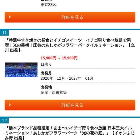
東京23区
詳細を見る
11
『特選牛すき焼きの昼食とイチゴスイーツ・イチゴ狩り食べ放題で満
喫！光の芸術！圧巻のあしかがフラワーパークイルミネーション』【立
川 出発】
15,900円 ～ 15,900円
日帰り
出発月
2026年 12月 ~ 2027年 01月
出発地
多摩・西東京等
詳細を見る
12
『栃木ブランド品種指定！あま〜いイチゴ狩り食べ放題 日本三大イル
ミネーション！あしかがフラワーパーク「光の花の庭」』【イオンふじ
み野 出発】