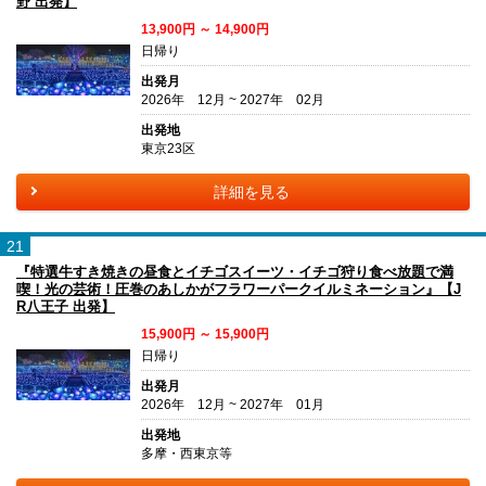
野 出発】
13,900円 ～ 14,900円
日帰り
出発月
2026年 12月 ~ 2027年 02月
出発地
東京23区
詳細を見る
21
『特選牛すき焼きの昼食とイチゴスイーツ・イチゴ狩り食べ放題で満
喫！光の芸術！圧巻のあしかがフラワーパークイルミネーション』【J
R八王子 出発】
15,900円 ～ 15,900円
日帰り
出発月
2026年 12月 ~ 2027年 01月
出発地
多摩・西東京等