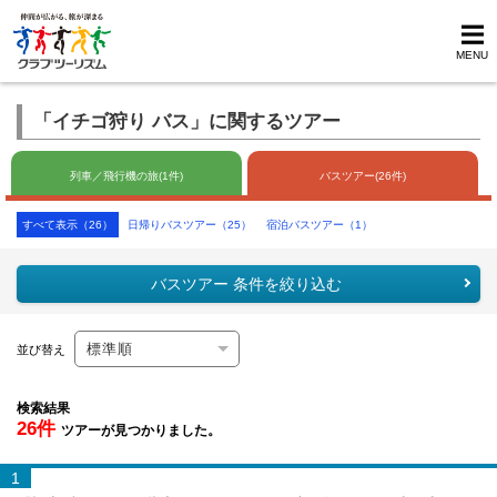
MENU
「イチゴ狩り バス」に関するツアー
列車／飛行機の旅(1件)
バスツアー(26件)
すべて表示（26）
日帰りバスツアー（25）
宿泊バスツアー（1）
バスツアー 条件を絞り込む
並び替え
検索結果
26件
ツアーが見つかりました。
1