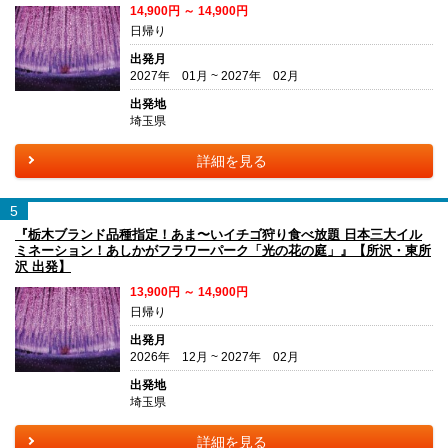
14,900円 ～ 14,900円
日帰り
出発月
2027年 01月 ~ 2027年 02月
出発地
埼玉県
詳細を見る
5
『栃木ブランド品種指定！あま〜いイチゴ狩り食べ放題 日本三大イル
ミネーション！あしかがフラワーパーク「光の花の庭」』【所沢・東所
沢 出発】
13,900円 ～ 14,900円
日帰り
出発月
2026年 12月 ~ 2027年 02月
出発地
埼玉県
詳細を見る