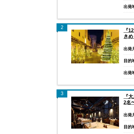
出発
2
『1
きめ
出発
目的
出発
3
『大
2名
出発
目的