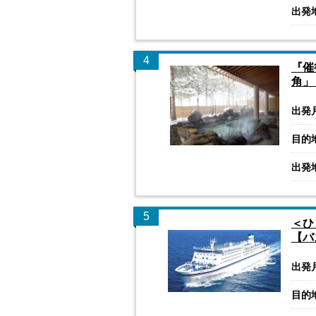
出発
4
『催
角」
出発
目的
出発
5
＜ひ
【バ
出発
目的