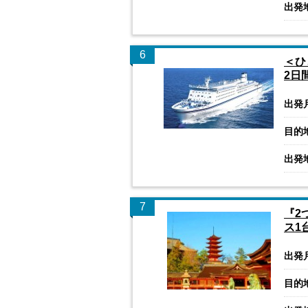
出発
6
＜ひ
2日
出発
目的
出発
7
『2
ス1
出発
目的