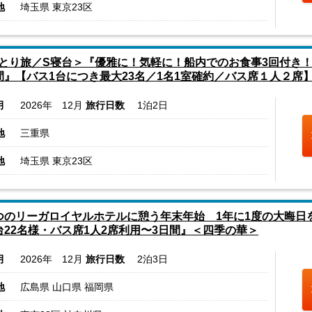
地
埼玉県 東京23区
とり旅／S寝台＞『優雅に！気軽に！船内でのお食事3回付き
間』【バス1台につき最大23名／1名1室確約／バス席１人２席
月
2026年 12月
旅行日数
1泊2日
地
三重県
地
埼玉県 東京23区
つのリーガロイヤルホテルに憩う年末年始 1年に1度の大晦日
台22名様・バス席1人2席利用〜3日間』＜四季の華＞
月
2026年 12月
旅行日数
2泊3日
地
広島県 山口県 福岡県