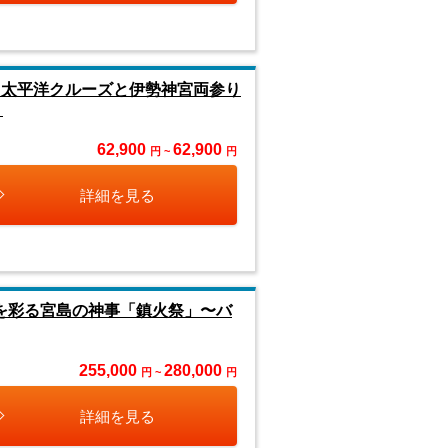
！太平洋クルーズと伊勢神宮両参り
】
62,900
62,900
円 ~
円
詳細を見る
を彩る宮島の神事「鎮火祭」〜バ
255,000
280,000
円 ~
円
詳細を見る