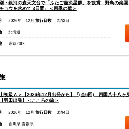
別・銀河の森天文台で「ふたご座流星群」を観賞 野鳥の楽園
チョウを求めて 3日間』＜四季の華＞
月
2026年 12月
旅行日数
2泊3日
地
北海道
地
東京23区
旅
山初級Ａ＞【2026年12月出発から】『(全6回) 四国八十八ヶ
【羽田出発】＜こころの旅＞
月
2026年 12月
旅行日数
3泊4日
地
香川県 愛媛県