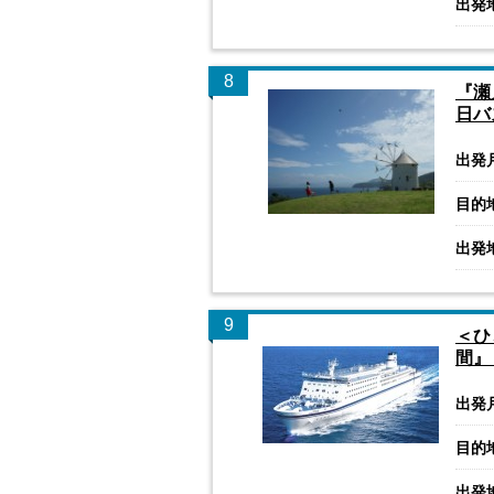
出発
8
『瀬
日バ
出発
目的
出発
9
＜ひ
間』
出発
目的
出発