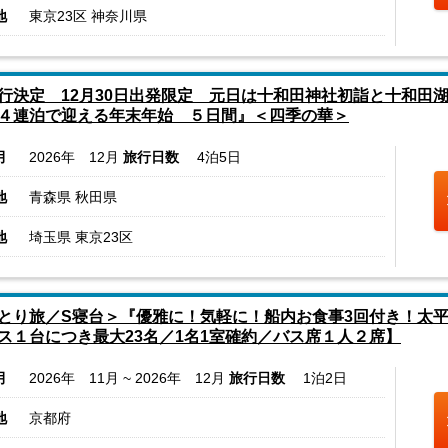
地
東京23区 神奈川県
行決定 12月30日出発限定 元日は十和田神社初詣と十和田
４連泊で迎える年末年始 ５日間』＜四季の華＞
月
2026年 12月
旅行日数
4泊5日
地
青森県 秋田県
地
埼玉県 東京23区
とり旅／S寝台＞『優雅に！気軽に！船内お食事3回付き！太
ス１台につき最大23名／1名1室確約／バス席１人２席】
月
2026年 11月 ~ 2026年 12月
旅行日数
1泊2日
地
京都府