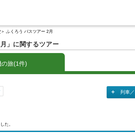
P
ふくろう バスツアー 2月
2月」に関するツアー
の旅(1件)
列車／
ました。