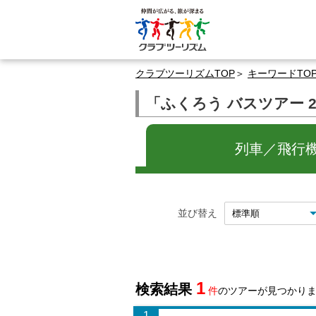
クラブツーリズムTOP
キーワードTO
「ふくろう バスツアー 
列車／飛行機
並び替え
1
検索結果
件
のツアーが見つかり
1