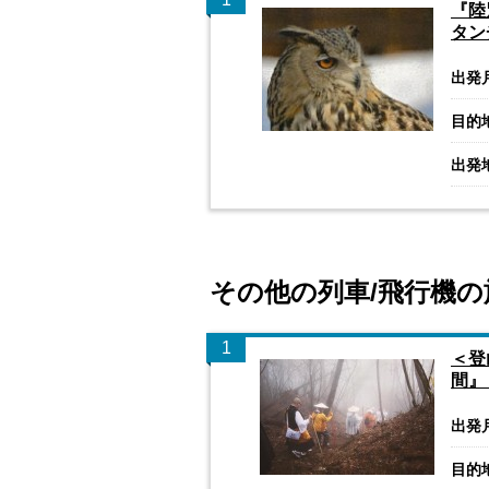
『陸
タン
出発
目的
出発
その他の列車/飛行機の
1
＜登
間』
出発
目的