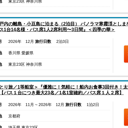
地
東京23区 神奈川県
戸内の離島・小豆島に泊まる（2泊目） パノラマ寒霞渓とし
ス1台14名様・バス席1人2席利用〜3日間』＜四季の華＞
月
2026年 12月
旅行日数
2泊3日
地
香川県 愛媛県
地
東京23区 神奈川県
とり旅／1等船室＞『優雅に！気軽に！船内お食事3回付き！
【バス１台につき最大23名／1名1室確約／バス席１人２席】
月
2026年 11月 ~ 2026年 12月
旅行日数
1泊2日
地
京都府
地
埼玉県 東京23区