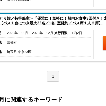
とり旅／特等船室＞『優雅に！気軽に！船内お食事3回付き！
【バス１台につき最大23名／1名1室確約／バス席１人２席】
月
2026年 11月 ~ 2026年 12月
旅行日数
1泊2日
地
京都府
地
埼玉県 東京23区
1
2月に関連するキーワード