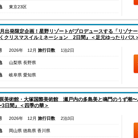
地
東京23区
2月出発限定企画！星野リゾートがプロデュースする「リゾナー
くクリスマスイルミネーション 2日間』＜足元ゆったりバス
月
2026年 12月
旅行日数
1泊2日
地
山梨県 長野県
地
岐阜県 愛知県
原美術館・大塚国際美術館 瀬戸内の多島美と鳴門のうず潮〜バ
〜3日間』＜四季の華＞
月
2026年 12月
旅行日数
2泊3日
地
岡山県 徳島県 香川県