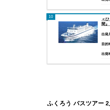
10
＜ひ
間』
出発
目的
出発
ふくろう バスツアー 