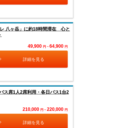
レ 八ヶ岳」に約18時間滞在 心と
＞
49,900
64,900
円 ~
円
詳細を見る
ス席1人2席利用・各日バス1台2
210,000
220,000
円 ~
円
詳細を見る