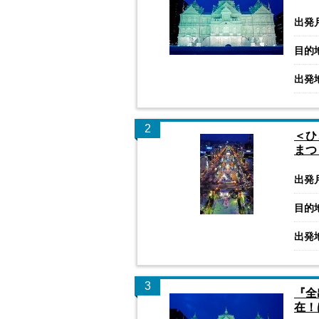
出発
目的
出発
2
＜ひ
まつ
出発
目的
出発
3
『全
在！