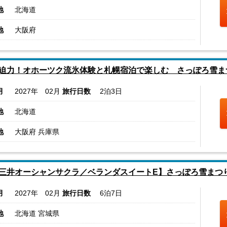
地
北海道
地
大阪府
迫力！オホーツク流氷体験と札幌宿泊で楽しむ さっぽろ雪ま
月
2027年 02月
旅行日数
2泊3日
地
北海道
地
大阪府 兵庫県
三井オーシャンサクラ／ベランダスイートE】さっぽろ雪まつり
月
2027年 02月
旅行日数
6泊7日
地
北海道 宮城県