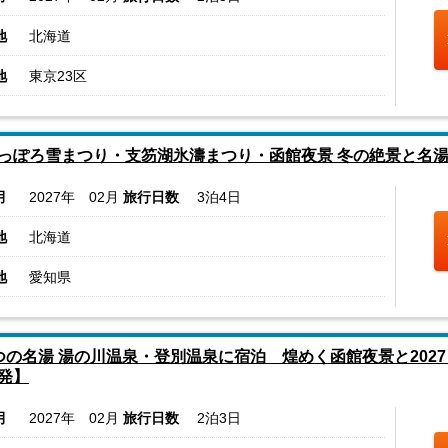
地
北海道
地
東京23区
っぽろ雪まつり・支笏湖氷濤まつり・函館夜景 冬の絶景と名湯
月
2027年 02月
旅行日数
3泊4日
地
北海道
地
愛知県
つの名湯 湯の川温泉・登別温泉に宿泊 煌めく函館夜景と202
発】
月
2027年 02月
旅行日数
2泊3日