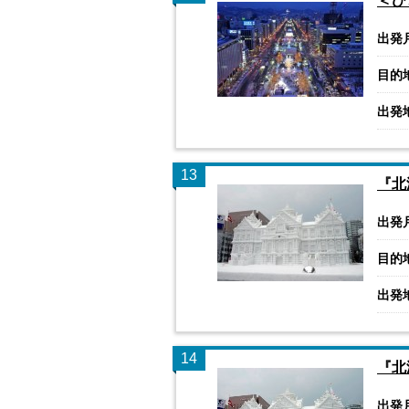
＜ひ
出発
目的
出発
13
『北
出発
目的
出発
14
『北
出発