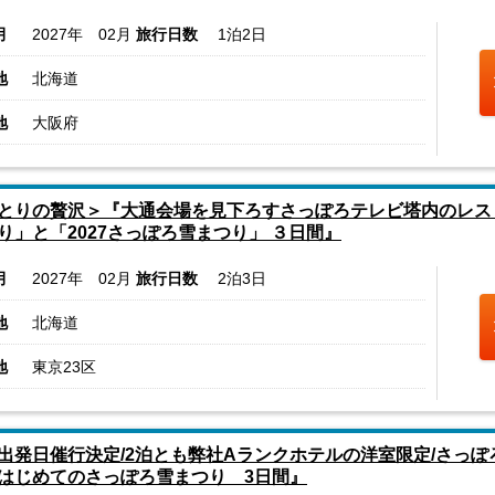
月
2027年 02月
旅行日数
1泊2日
地
北海道
地
大阪府
とりの贅沢＞『大通会場を見下ろすさっぽろテレビ塔内のレス
り」と「2027さっぽろ雪まつり」 ３日間』
月
2027年 02月
旅行日数
2泊3日
地
北海道
地
東京23区
出発日催行決定/2泊とも弊社Aランクホテルの洋室限定/さっ
はじめてのさっぽろ雪まつり 3日間』