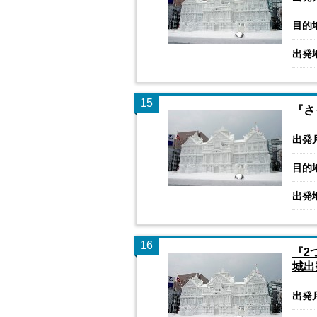
目的
出発
15
『さ
出発
目的
出発
16
『2
城出
出発