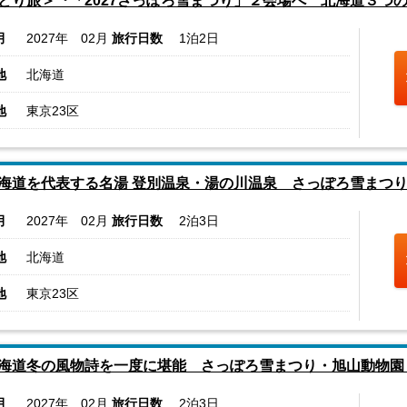
とり旅＞『「2027さっぽろ雪まつり」２会場へ 北海道３つ
月
2027年 02月
旅行日数
1泊2日
地
北海道
地
東京23区
海道を代表する名湯 登別温泉・湯の川温泉 さっぽろ雪まつ
月
2027年 02月
旅行日数
2泊3日
地
北海道
地
東京23区
海道冬の風物詩を一度に堪能 さっぽろ雪まつり・旭山動物園
月
2027年 02月
旅行日数
2泊3日