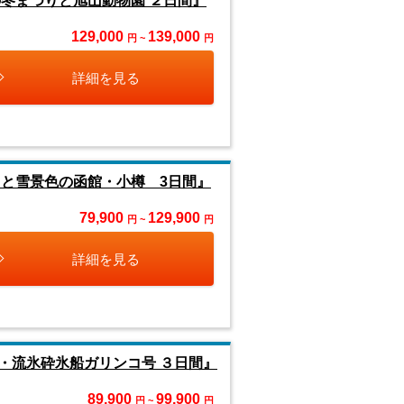
の冬まつりと旭山動物園 ２日間』
129,000
139,000
円 ~
円
詳細を見る
りと雪景色の函館・小樽 3日間』
79,900
129,900
円 ~
円
詳細を見る
・流氷砕氷船ガリンコ号 ３日間』
89,900
99,900
円 ~
円