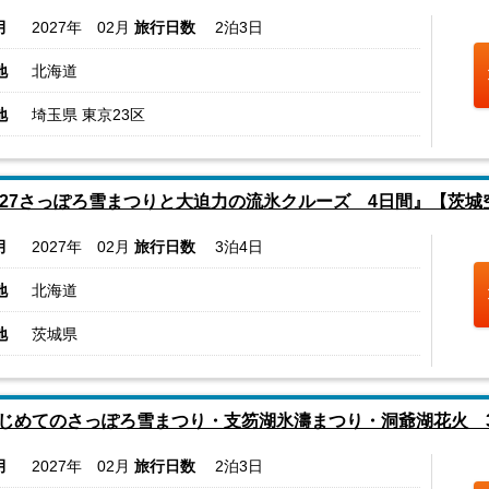
月
2027年 02月
旅行日数
2泊3日
地
北海道
地
埼玉県 東京23区
027さっぽろ雪まつりと大迫力の流氷クルーズ 4日間』【茨城
月
2027年 02月
旅行日数
3泊4日
地
北海道
地
茨城県
じめてのさっぽろ雪まつり・支笏湖氷濤まつり・洞爺湖花火 
月
2027年 02月
旅行日数
2泊3日