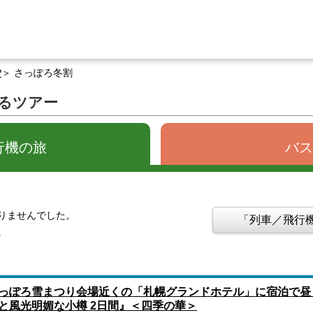
P
さっぽろ冬割
るツアー
行機の旅
バス
りませんでした。
「列車／飛行機
。
っぽろ雪まつり会場近くの「札幌グランドホテル」に宿泊で昼
と風光明媚な小樽 2日間』＜四季の華＞