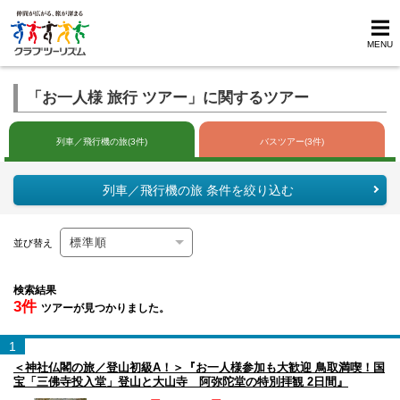
MENU
「お一人様 旅行 ツアー」に関するツアー
列車／飛行機の旅(3件)
バスツアー(3件)
列車／飛行機の旅 条件を絞り込む
並び替え
検索結果
3件
ツアーが見つかりました。
1
＜神社仏閣の旅／登山初級A！＞『お一人様参加も大歓迎 鳥取満喫！国
宝「三佛寺投入堂」登山と大山寺 阿弥陀堂の特別拝観 2日間』