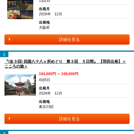
1泊2日
出発月
2026年 12月
出発地
大阪府
詳細を見る
2
『(全３回) 四国八十八ヶ所めぐり 第３回 ５日間』 【羽田出発】＜
こころの旅＞
194,000円 ～ 249,000円
4泊5日
出発月
2026年 12月
出発地
東京23区
詳細を見る
3