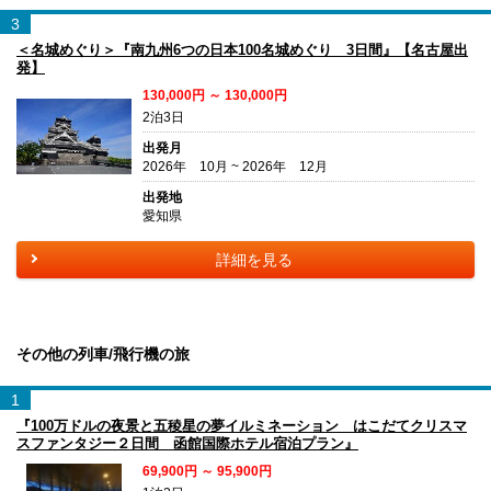
3
＜名城めぐり＞『南九州6つの日本100名城めぐり 3日間』【名古屋出
発】
130,000円 ～ 130,000円
2泊3日
出発月
2026年 10月 ~ 2026年 12月
出発地
愛知県
詳細を見る
その他の列車/飛行機の旅
1
『100万ドルの夜景と五稜星の夢イルミネーション はこだてクリスマ
スファンタジー２日間 函館国際ホテル宿泊プラン』
69,900円 ～ 95,900円