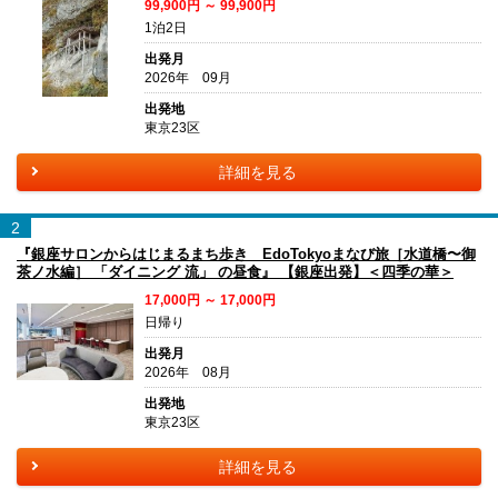
99,900円 ～ 99,900円
1泊2日
出発月
2026年 09月
出発地
東京23区
詳細を見る
2
『銀座サロンからはじまるまち歩き EdoTokyoまなび旅［水道橋〜御
茶ノ水編］ 「ダイニング 流」 の昼食』 【銀座出発】＜四季の華＞
17,000円 ～ 17,000円
日帰り
出発月
2026年 08月
出発地
東京23区
詳細を見る