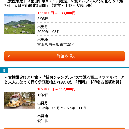
【女性限定】＜登山中級A（！／縦走）＞北アルプスの北を登ろう！第
7回 大日三山縦走3日間』【東京・上野・大宮出発】
133,000円 ～ 133,000円
2泊3日
出発月
2026年 08月
出発地
富山県 埼玉県 東京23区
詳細を見る
9
＜女性限定ひとり旅＞『貸切ジャングルバスで巡る富士サファリパーク
と大人になって行く伊豆動物ふれあい旅 2日間』【JR名古屋駅出発】
109,000円 ～ 112,000円
1泊2日
出発月
2026年 09月 ~ 2026年 11月
出発地
愛知県