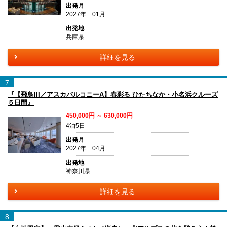
出発月
2027年 01月
出発地
兵庫県
詳細を見る
7
『【飛鳥III／アスカバルコニーA】春彩る ひたちなか・小名浜クルーズ
５日間』
450,000円 ～ 630,000円
4泊5日
出発月
2027年 04月
出発地
神奈川県
詳細を見る
8