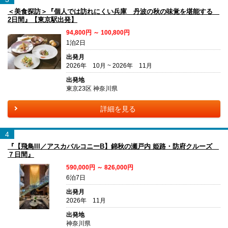
＜美食探訪＞『個人では訪れにくい兵庫 丹波の秋の味覚を堪能する
2日間』【東京駅出発】
94,800円 ～ 100,800円
1泊2日
出発月
2026年 10月 ~ 2026年 11月
出発地
東京23区 神奈川県
詳細を見る
4
『【飛鳥III／アスカバルコニーB】錦秋の瀬戸内 姫路・防府クルーズ
７日間』
590,000円 ～ 826,000円
6泊7日
出発月
2026年 11月
出発地
神奈川県