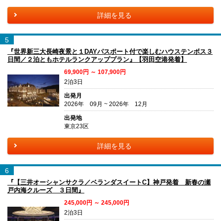
詳細を見る
5
『世界新三大長崎夜景と１DAYパスポート付で楽しむハウステンボス３
日間／２泊ともホテルランクアッププラン』【羽田空港発着】
69,900円 ～ 107,900円
2泊3日
出発月
2026年 09月 ~ 2026年 12月
出発地
東京23区
詳細を見る
6
『【三井オーシャンサクラ／ベランダスイートC】神戸発着 新春の瀬
戸内海クルーズ ３日間』
245,000円 ～ 245,000円
2泊3日