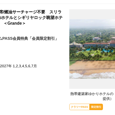
2席/燃油サーチャージ不要 スリラ
のホテルとシギリヤロック眺望ホテ
＜Grande＞
ムPASS会員特典「会員限定割引」
027年 1,2,3,4,5,6,7月
熱帯建築家ゆかりホテルの
提供）
クラツーPASS
限定割引