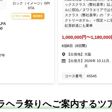
ロック（イメージ）©PI
ックスクラス（弊社基準）以
XTA
ルに宿泊／ヌワラエリアでは
スクラス（弊社基準）の「テ
クラツーPASS
限定割引
クトリーホテル」＜指定＞に
PA
紅茶鉄道にも乗車
00
1,000,000円〜1,180,00
6泊8日（8日間）
【出発地】
大阪
27年
【出発月】
2026年 10,11月
月
コース番号
X5545
ラヘラ祭りへご案内するツ