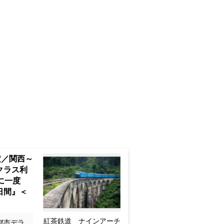
定／関西～
クラス利
に一度
日間』＜
紅茶鉄道 ナインアーチ
都市デラ