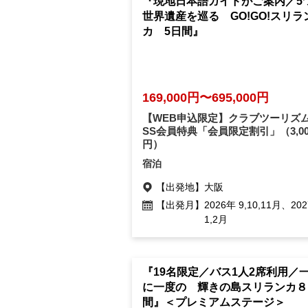
『現地日本語ガイドがご案内／5
世界遺産を巡る GO!GO!スリラ
カ 5日間』
169,000円〜695,000円
【WEB申込限定】クラブツーリズム
SS会員特典「会員限定割引」
（3,0
円）
宿泊
【出発地】
大阪
【出発月】
2026年 9,10,11月、20
1,2月
『19名限定／バス1人2席利用／
に一度の 輝きの島スリランカ８
間』＜プレミアムステージ＞