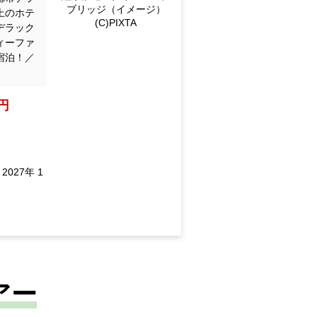
ブリッジ（イメージ）
上のホテ
(C)PIXTA
デラック
ィーファ
宿泊！／
0円
、2027年 1
アー