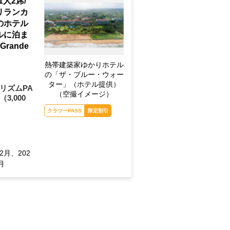
人2席/
リランカ
のホテル
ルに泊ま
rande
熱帯建築家ゆかりホテル
の「ザ・ブルー・ウォー
ター」（ホテル提供）
リズムPA
（空撮イメージ）
（3,000
クラツーPASS
限定割引
,12月、202
7月