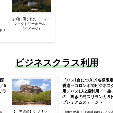
茶畑に囲まれた「ティー
ファクトリーホテル」
（イメージ）
年 1
ビジネスクラス利用
西
『バス1台につき19名様限
／5
香港～コロンボ間ビジネス
リラ
用／バス1人2席利用／一生
の 輝きの島スリランカ８
プレミアムステージ＞
【世界遺産】シギリヤ・
お
関西空港より添乗員同行／全