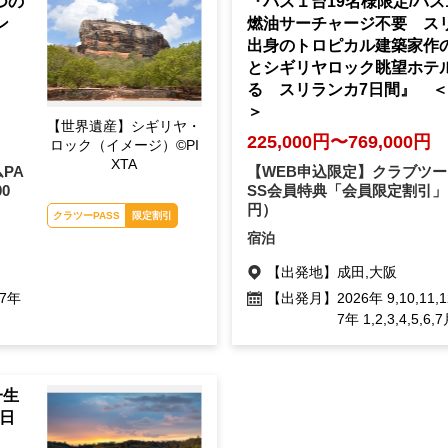
つの
『バス１台19名様限定/バス1
ン
燃油サーチャージ不要 ス
出身のトロピカル建築家作
とシギリヤロック眺望ホテ
る スリランカ7日間』 ＜G
＞
【世界遺産】シギリヤ・
225,000円〜769,000円
ロック（イメージ）©PI
XTA
PA
【WEB申込限定】クラブツー
00
SS会員特典「会員限定割引」
円）
クラツーPASS
限定割引
宿泊
【出発地】
成田,大阪
27年
【出発月】
2026年 9,10,11
7年 1,2,3,4,5,6,
一生
日