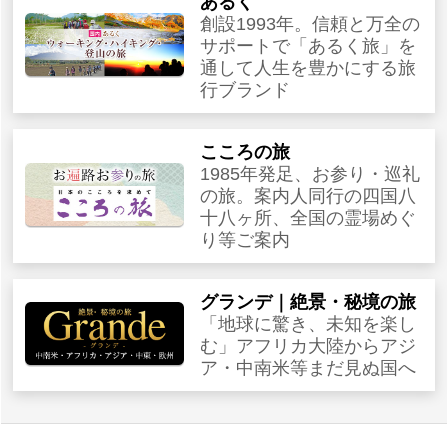
あるく
創設1993年。信頼と万全の
サポートで「あるく旅」を
通して人生を豊かにする旅
行ブランド
こころの旅
1985年発足、お参り・巡礼
の旅。案内人同行の四国八
十八ヶ所、全国の霊場めぐ
り等ご案内
グランデ｜絶景・秘境の旅
「地球に驚き、未知を楽し
む」アフリカ大陸からアジ
ア・中南米等まだ見ぬ国へ