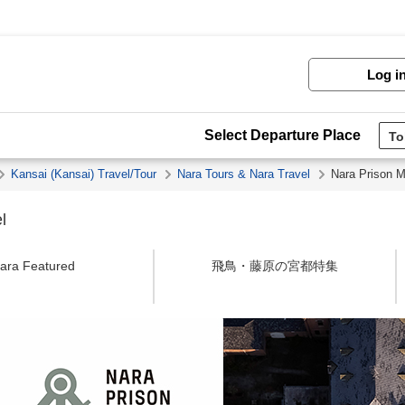
Log i
Select Departure Place
Kansai (Kansai) Travel/Tour
Nara Tours & Nara Travel
Nara Prison 
l
ara Featured
飛鳥・藤原の宮都特集