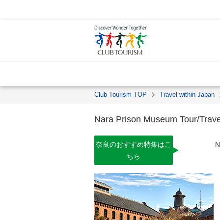
Club Tourism TOP
Travel within Japan
Nara Prison Museum Tour/Trave
奈良のおすすめ特集はこ
N
ちら