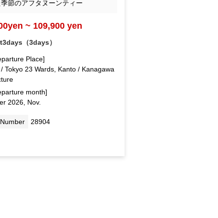
た季節のアフタヌーンティー
00yen ~ 109,900 yen
ht3days（3days）
eparture Place]
 / Tokyo 23 Wards, Kanto / Kanagawa
cture
eparture month]
er 2026, Nov.
 Number
28904