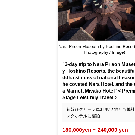
Nara Prison Museum by Hoshino Resorts
Photography / Image)
"3-day trip to Nara Prison Mus
y Hoshino Resorts, the beautifu
ddha statues of national treasur
he coveted Nara Hotel, and the
a Marriott Miyako Hotel" < Pre
Stage-Leisurely Travel >
新幹線グリーン車利用/２泊とも弊社
ンクホテルに宿泊
180,000yen ~ 240,000 yen