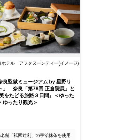
急ホテル アフタヌーンティー(イメージ)
奈良監獄ミュージアム by 星野リ
ト」 奈良「第78回 正倉院展」と
 美をたどる旅路３日間』＜ゆった
・ゆったり観光＞
都老舗「祇園辻利」の宇治抹茶を使用