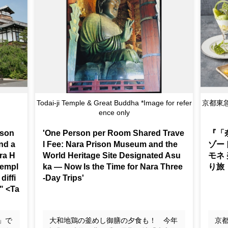
)
Todai-ji Temple & Great Buddha *Image for refer
京都東
ence only
ison
'One Person per Room Shared Trave
『「
nd a
l Fee: Nara Prison Museum and the
ゾー
ra H
World Heritage Site Designated Asu
モネ
Templ
ka — Now Is the Time for Nara Three
り旅
diffi
-Day Trips'
s" <Ta
」で
大和地鶏の釜めし御膳の夕食も！ 今年
京