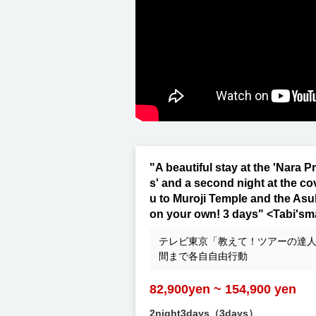
"A beautiful stay at the 'Nara
s' and a second night at the co
u to Muroji Temple and the Asuka
on your own! 3 days" <Tabi'sm
テレビ東京「教えて！ツアーの達
間まで各自自由行動
82,900yen ~ 154,900 yen
2night3days（3days）