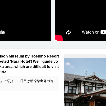
 Prison Museum by Hoshino Resort
veted 'Nara Hotel'! We'll guide yo
 area, which are difficult to visit
art>
人」で紹介 ３日目は新幹線出発の時