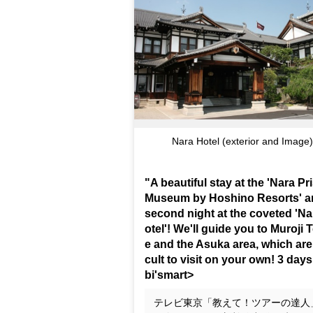
Nara Hotel (exterior and Image
"A beautiful stay at the 'Nara Pr
Museum by Hoshino Resorts' a
second night at the coveted 'Na
otel'! We'll guide you to Muroji 
e and the Asuka area, which are 
cult to visit on your own! 3 day
bi'smart>
テレビ東京「教えて！ツアーの達人