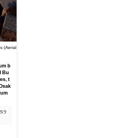
 (Aerial
eum b
l Bu
es, t
 Osak
mium
Sラ