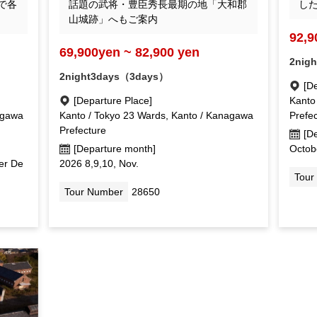
で各
話題の武将・豊臣秀長最期の地「大和郡
し
山城跡」へもご案内
92,9
69,900yen ~ 82,900 yen
2nig
2night3days（3days）
[D
[Departure Place]
Kanto
agawa
Kanto / Tokyo 23 Wards, Kanto / Kanagawa
Prefe
Prefecture
[D
[Departure month]
Octob
er De
2026 8,9,10, Nov.
Tour
Tour Number
28650