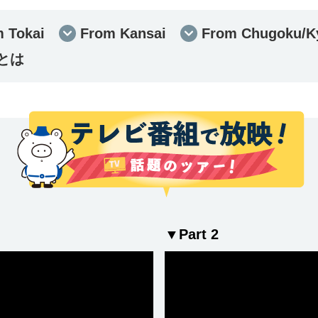
 Tokai
From Kansai
From Chugoku/K
とは
▼Part 2