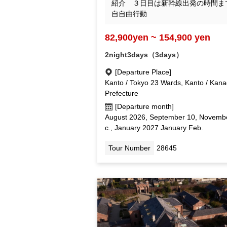
紹介 ３日目は新幹線出発の時間ま
自自由行動
82,900yen ~ 154,900 yen
2night3days（3days）
[Departure Place]
Kanto / Tokyo 23 Wards, Kanto / Kan
Prefecture
[Departure month]
August 2026, September 10, Novemb
c., January 2027 January Feb.
Tour Number
28645