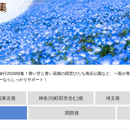
旅行2026特集！青い空と青い花畑の国営ひたち海浜公園など、一面が
ーならしっかりサポート！
西東京発
神奈川(町田市含む)発
埼玉発
関西発