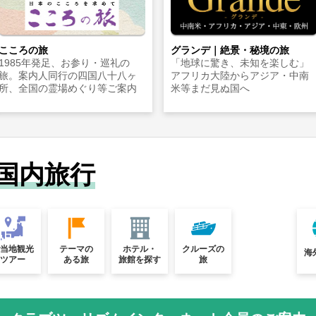
こころの旅
グランデ｜絶景・秘境の旅
1985年発足、お参り・巡礼の
「地球に驚き、未知を楽しむ」
旅。案内人同行の四国八十八ヶ
アフリカ大陸からアジア・中南
所、全国の霊場めぐり等ご案内
米等まだ見ぬ国へ
国内旅行
ご当地観光
テーマの
ホテル・
クルーズの
海
ツアー
ある旅
旅館を探す
旅