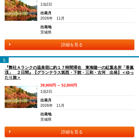
1泊2日
出発月
2026年 11月
出発地
茨城県
詳細を見る
5
『弊社Ａランクの温泉宿に約１７時間滞在 東海随一の紅葉名所「香嵐
渓」 ２日間』【グランテラス筑西・下館・三和・古河 出発】＜ゆっ
たり旅＞
39,900円 ～ 52,900円
1泊2日
出発月
2026年 11月
出発地
茨城県
詳細を見る