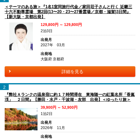
＜テーマのある旅＞『1名1室同旅行代金／家田荘子さんと行く 近畿三
十六不動尊霊場 第2回(13〜20・23〜27番霊場／京都・滋賀)3日間』
【新大阪・京都出発】
129,800円 ～ 129,800円
2泊3日
出発月
2027年 03月
出発地
大阪府 京都府
詳細を見る
2
『弊社Ａランクの温泉宿に約１７時間滞在 東海随一の紅葉名所「香嵐
渓」 ２日間』【勝田・水戸・千波湖・友部 出発】＜ゆったり旅＞
39,900円 ～ 52,900円
1泊2日
出発月
2026年 11月
出発地