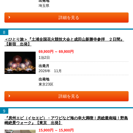
出発地
埼玉県
詳細を見る
8
＜ひとり旅＞『土浦全国花火競技大会と成田山新勝寺参拝 ２日間』
【新宿 出発】
69,900円 ～ 69,900円
1泊2日
出発月
2026年 11月
出発地
東京23区
詳細を見る
9
『房州エビ（イセエビ）・アワビなど海の幸大満喫！房総最南端！野島
崎絶景ウォーク』【東京 出発】
15,900円 ～ 15,900円