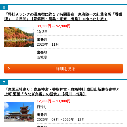
6
『弊社Ａランクの温泉宿に約１７時間滞在 東海随一の紅葉名所「香嵐
渓」 ２日間』【新鉾田・鹿島・潮来 出発】＜ゆったり旅＞
39,900円 ～ 52,900円
1泊2日
出発月
2026年 11月
出発地
茨城県
詳細を見る
7
『東国三社参り！鹿島神宮・香取神宮・息栖神社 成田山新勝寺参拝と
上町 菊屋「うなぎ弁当」の昼食』【桶川 出発】
12,900円 ～ 13,900円
日帰り
出発月
2026年 08月 ~ 2026年 12月