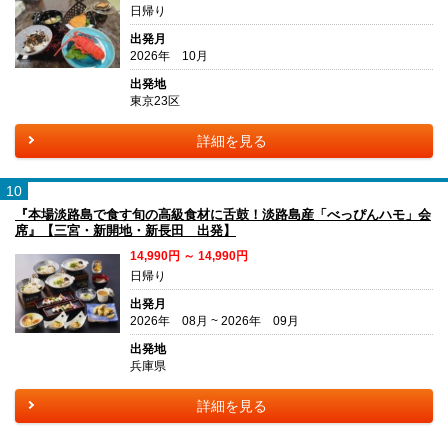
日帰り
出発月
2026年 10月
出発地
東京23区
詳細を見る
10
『本場淡路島で食す旬の高級食材に舌鼓！淡路島産「べっぴんハモ」会
席』【三宮・新開地・新長田 出発】
14,990円 ～ 14,990円
日帰り
出発月
2026年 08月 ~ 2026年 09月
出発地
兵庫県
詳細を見る