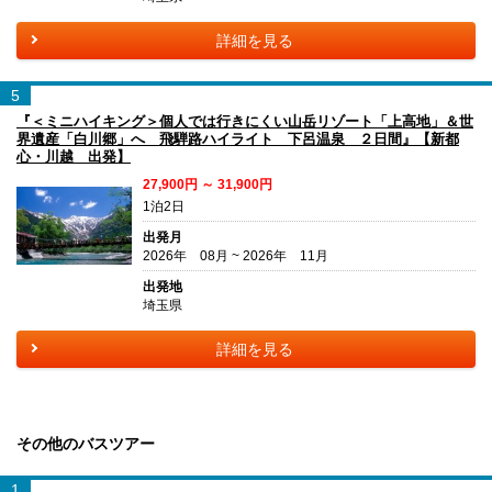
詳細を見る
5
『＜ミニハイキング＞個人では行きにくい山岳リゾート「上高地」＆世
界遺産「白川郷」へ 飛騨路ハイライト 下呂温泉 ２日間』【新都
心・川越 出発】
27,900円 ～ 31,900円
1泊2日
出発月
2026年 08月 ~ 2026年 11月
出発地
埼玉県
詳細を見る
その他のバスツアー
1