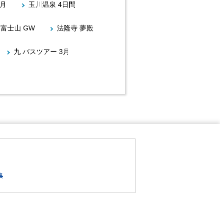
7月
玉川温泉 4日間
富士山 GW
法隆寺 夢殿
九 バスツアー 3月
集