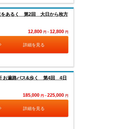
道をあるく 第2回 大日から枚方
12,800
12,800
円 ~
円
詳細を見る
所 お遍路バス&歩く 第4回 4日
185,000
225,000
円 ~
円
詳細を見る