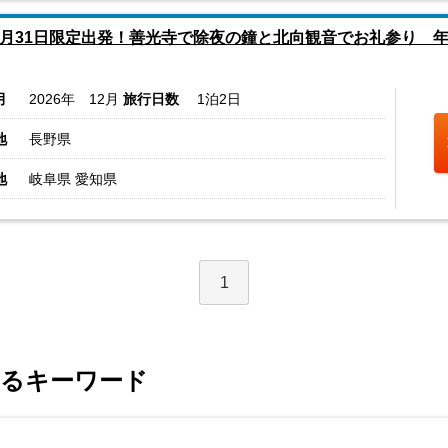
2月31日限定出発！善光寺で除夜の鐘と北向観音でお礼参り 
月
2026年 12月
旅行日数
1泊2日
地
長野県
地
岐阜県 愛知県
1
するキーワード