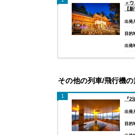
＜ウ
【新
出発
目的
出発
その他の列車/飛行機の
1
『2
出発
目的