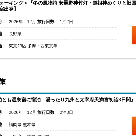
ォーキング＞『冬の風物詩 安曇野神竹灯・道祖神めぐりと旧国
宿出発】
月
2026年 12月
旅行日数
1泊2日
地
長野県
地
東京23区 多摩・西東京等
旅
泊とも温泉宿に宿泊 湯ったり九州と太宰府天満宮初詣3日間』 2
月
2026年 12月
旅行日数
2泊3日
地
福岡県 熊本県