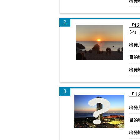
出発
2
『1
ン』
出発
目的
出発
3
『 
出発
目的
出発