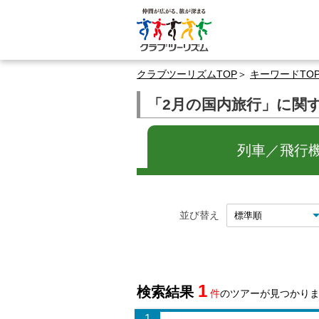
クラブツーリズムTOP
キーワードTO
「2月の国内旅行」に関
列車／飛行機
並び替え
1
検索結果
件
のツアーが見つかり
1