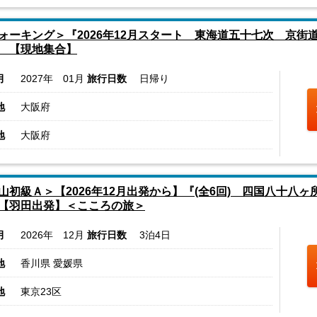
ォーキング＞『2026年12月スタート 東海道五十七次 京街
 【現地集合】
月
2027年 01月
旅行日数
日帰り
地
大阪府
地
大阪府
山初級Ａ＞【2026年12月出発から】『(全6回) 四国八十八ヶ
【羽田出発】＜こころの旅＞
月
2026年 12月
旅行日数
3泊4日
地
香川県 愛媛県
地
東京23区