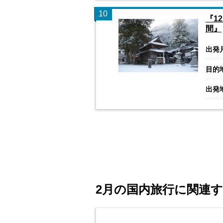
10
『1
間』
出発
目的
出発
2月の国内旅行に関連