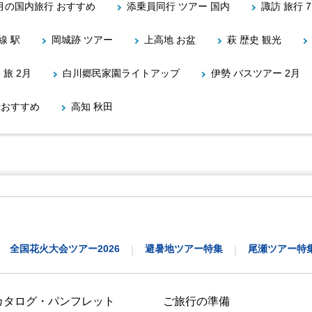
2月の国内旅行 おすすめ
添乗員同行 ツアー 国内
諏訪 旅行 
線 駅
岡城跡 ツアー
上高地 お盆
萩 歴史 観光
 旅 2月
白川郷民家園ライトアップ
伊勢 バスツアー 2月
行おすすめ
高知 秋田
全国花火大会ツアー2026
避暑地ツアー特集
尾瀬ツアー特
｜
｜
カタログ・パンフレット
ご旅行の準備