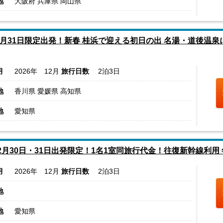
地
大阪府 兵庫県 岡山県
2月31日限定出発！新春 桂浜で迎える初日の出 名湯・道後温泉
月
2026年 12月
旅行日数
2泊3日
地
香川県 愛媛県 高知県
地
愛知県
12月30日・31日出発限定！1名1室同旅行代金！往復新幹線利
月
2026年 12月
旅行日数
2泊3日
地
地
愛知県