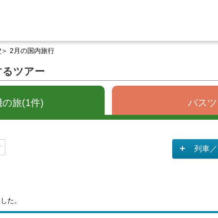
P
2月の国内旅行
するツアー
の旅(1件)
バスツ
列車／
ました。