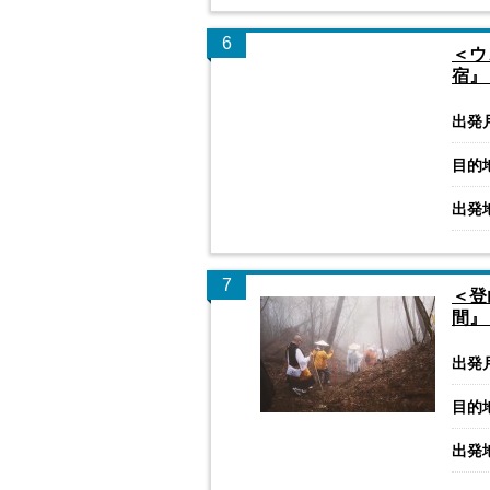
6
＜ウ
宿』
出発
目的
出発
7
＜登
間』
出発
目的
出発