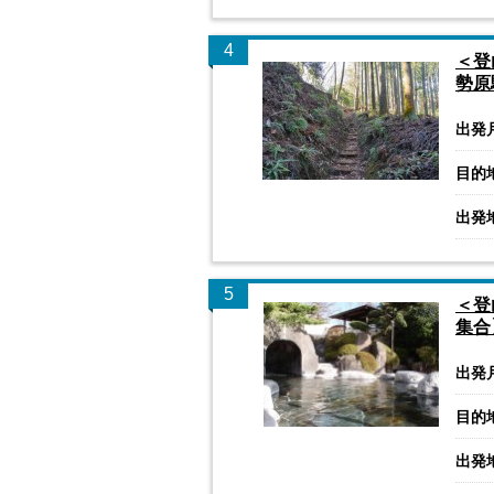
4
＜登
勢原
出発
目的
出発
5
＜登
集合
出発
目的
出発