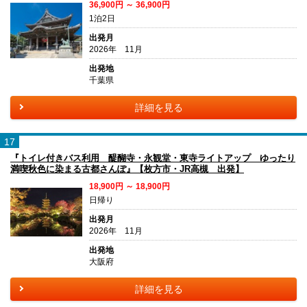
36,900円 ～ 36,900円
1泊2日
出発月
2026年 11月
出発地
千葉県
詳細を見る
17
『トイレ付きバス利用 醍醐寺・永観堂・東寺ライトアップ ゆったり
満喫秋色に染まる古都さんぽ』【枚方市・JR高槻 出発】
18,900円 ～ 18,900円
日帰り
出発月
2026年 11月
出発地
大阪府
詳細を見る