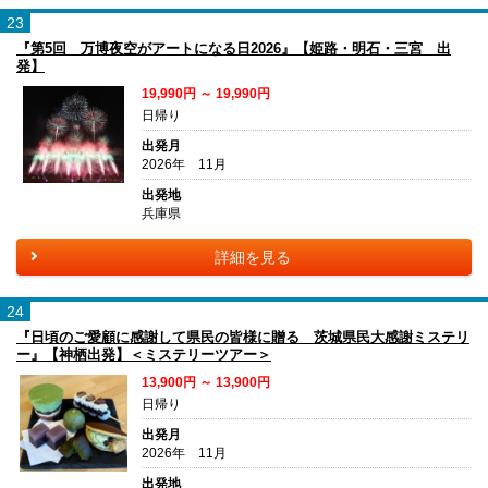
23
『第5回 万博夜空がアートになる日2026』【姫路・明石・三宮 出
発】
19,990円 ～ 19,990円
日帰り
出発月
2026年 11月
出発地
兵庫県
詳細を見る
24
『日頃のご愛顧に感謝して県民の皆様に贈る 茨城県民大感謝ミステリ
ー』【神栖出発】＜ミステリーツアー＞
13,900円 ～ 13,900円
日帰り
出発月
2026年 11月
出発地