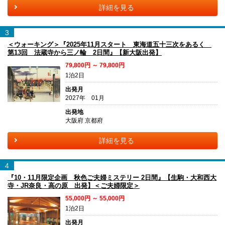
詳細を見る
3
＜ウォーキング＞『2025年11月スタート 東海道五十三次をあるく
第13回 法蔵寺から三ノ輪 2日間』【新大阪出発】
79,800円 ～ 79,800円
1泊2日
出発月
2027年 01月
出発地
大阪府 京都府
詳細を見る
4
『10・11月限定企画 秋色ご夫婦ミステリー 2日間』【生駒・大和西大
寺・JR奈良・高の原 出発】＜ご夫婦限定＞
55,000円 ～ 55,000円
1泊2日
出発月