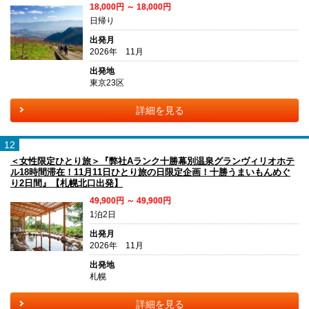
18,000円 ～ 18,000円
日帰り
出発月
2026年 11月
出発地
東京23区
詳細を見る
12
＜女性限定ひとり旅＞『弊社Aランク十勝幕別温泉グランヴィリオホテ
ル18時間滞在！11月11日ひとり旅の日限定企画！十勝うまいもんめぐ
り2日間』【札幌北口出発】
49,900円 ～ 49,900円
1泊2日
出発月
2026年 11月
出発地
札幌
詳細を見る