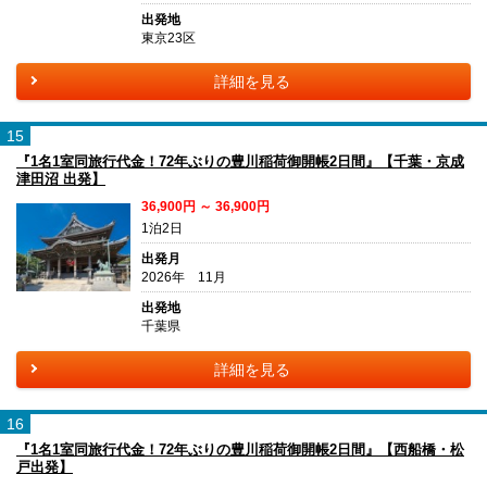
出発地
東京23区
詳細を見る
15
『1名1室同旅行代金！72年ぶりの豊川稲荷御開帳2日間』【千葉・京成
津田沼 出発】
36,900円 ～ 36,900円
1泊2日
出発月
2026年 11月
出発地
千葉県
詳細を見る
16
『1名1室同旅行代金！72年ぶりの豊川稲荷御開帳2日間』【西船橋・松
戸出発】