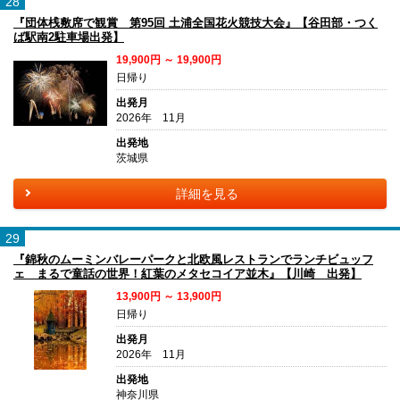
28
『団体桟敷席で観賞 第95回 土浦全国花火競技大会』【谷田部・つく
ば駅南2駐車場出発】
19,900円 ～ 19,900円
日帰り
出発月
2026年 11月
出発地
茨城県
詳細を見る
29
『錦秋のムーミンバレーパークと北欧風レストランでランチビュッフ
ェ まるで童話の世界！紅葉のメタセコイア並木』【川崎 出発】
13,900円 ～ 13,900円
日帰り
出発月
2026年 11月
出発地
神奈川県