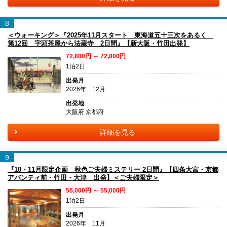
8
＜ウォーキング＞『2025年11月スタート 東海道五十三次をあるく
第12回 字頭茶屋から法蔵寺 2日間』【新大阪・竹田出発】
72,800円 ～ 72,800円
1泊2日
出発月
2026年 12月
出発地
大阪府 京都府
詳細を見る
9
『10・11月限定企画 秋色ご夫婦ミステリー 2日間』【四条大宮・京都
アバンティ前・竹田・大津 出発】＜ご夫婦限定＞
55,000円 ～ 55,000円
1泊2日
出発月
2026年 11月