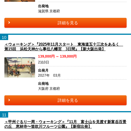
出発地
滋賀県 京都府
詳細を見る
10
＜ウォーキング＞『2025年11月スタート 東海道五十三次をあるく
第15回 浜松天神から事任八幡宮 3日間』【新大阪出発】
139,000円 ～ 139,000円
2泊3日
出発月
2027年 03月
出発地
大阪府 京都府
詳細を見る
11
＜甲州ぐるり一周・ウォーキング＞『11月 富士山を見渡す新富岳百景
の丘 恵林寺〜笛吹川フルーツ公園』【新宿出発】