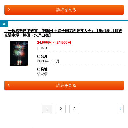
詳細を見る
30
『一般桟敷席で観賞 第95回 土浦全国花火競技大会』【那珂湊 月川観
光駐車場・勝田・水戸出発】
24,900円 ～ 24,900円
日帰り
出発月
2026年 11月
出発地
茨城県
詳細を見る
1
2
3
次