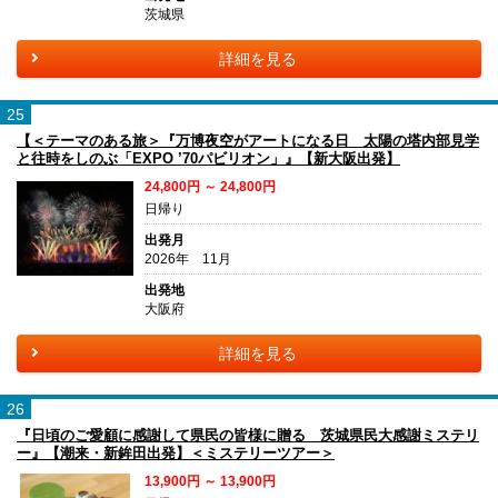
茨城県
詳細を見る
25
【＜テーマのある旅＞『万博夜空がアートになる日 太陽の塔内部見学
と往時をしのぶ「EXPO ’70パビリオン」』【新大阪出発】
24,800円 ～ 24,800円
日帰り
出発月
2026年 11月
出発地
大阪府
詳細を見る
26
『日頃のご愛顧に感謝して県民の皆様に贈る 茨城県民大感謝ミステリ
ー』【潮来・新鉾田出発】＜ミステリーツアー＞
13,900円 ～ 13,900円