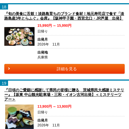
18
『旬の美食に舌鼓！淡路島育ちのブランド食材！地元寿司店で食す「淡
路島産3年とらふぐ」会席』【阪神甲子園・西宮北口・JR芦屋 出発】
15,990円 ～ 15,990円
日帰り
出発月
2026年 11月
出発地
兵庫県
詳細を見る
19
『日頃のご愛顧に感謝して県民の皆様に贈る 茨城県民大感謝ミステリ
ー』【坂東 中山観光駐車場・三和・イオン古河出発】＜ミステリーツ
アー＞
13,900円 ～ 13,900円
日帰り
出発月
2026年 11月