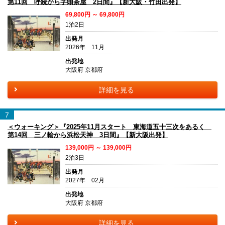
第11回 呼続から字頭茶屋 2日間』【新大阪・竹田出発】
69,800円 ～ 69,800円
1泊2日
出発月
2026年 11月
出発地
大阪府 京都府
詳細を見る
7
＜ウォーキング＞『2025年11月スタート 東海道五十三次をあるく
第14回 三ノ輪から浜松天神 3日間』【新大阪出発】
139,000円 ～ 139,000円
2泊3日
出発月
2027年 02月
出発地
大阪府 京都府
詳細を見る